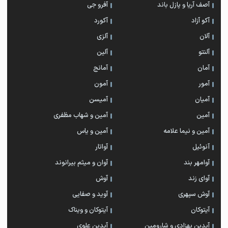
آصف آریا و پازل باند
آفرو جی
آکو آزاد
آکورد
آلان
آلزی
آلنتو
آلین
آمان
آمانج
آمور
آمون
آمیان
آمیسن
آمین
آمین و شهاب مظفری
آمین و نیما علامه
آمین و یاس
آنوئیل
آواتار
آوامهر بند
آوان و میثم بیرانوند
آوای زند
آوش
آوش سپهری
آوید و صفایی
آیتوکان
آیتوکان و ویناک
آیدین بهزادی و شارومین
آیدین علوی