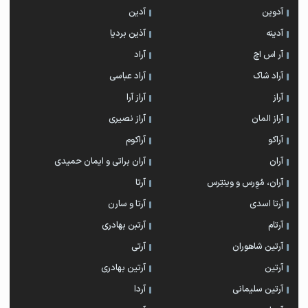
آدوین
آدین
آدینه
آذین بردیا
آر اس اچ
آراد
آراد شاک
آراد عباسی
آراز
آراز آرا
آراز المان
آراز نصیری
آراکو
آراکوم
آران
آران براتی و ایمان حمیدی
آران، مُوِرس و وینتِرس
آرتا
آرتا اسدی
آرتا و سارن
آرتام
آرتبن بهادری
آرتين شاهوران
آرتی
آرتین
آرتین بهادری
آرتین سلیمانی
آردا