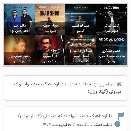
گرشا رضائی
علی لهراسبی
پویان نجف
ماکان بند
کبوتر امّید
گیسو
شب شد
بعد رفتن تو
حمید عسکری
سینا درخشنده و
به دلم موند (اجرای
فاضل دریس
فرخ غریب
امیر تسلیمی
زنده)
گیسو کمند
حکم دل
آی بارون
الو ام پی تری
»
دانلود آهنگ
»
دانلود آهنگ جدید نیواد تو که
میدونی (گیتار ورژن)
دانلود آهنگ جدید نیواد تو که میدونی (گیتار ورژن)
دانلود آهنگ
/
۰ کامنت
/
۱۹ اردیبهشت ۱۴۰۴