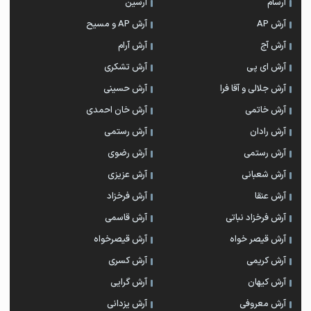
آرسام
آرسین
آرش AP
آرش AP و مسیح
آرش آج
آرش آرام
آرش ای پی
آرش تشکری
آرش جلالی و آقا فرا
آرش حسینی
آرش خاتمی
آرش خان احمدی
آرش رادان
آرش رستمى
آرش رستمی
آرش رضوی
آرش شعبانی
آرش عزیزی
آرش عنقا
آرش فرخزاد
آرش فرخزاد نباتی
آرش قاسمی
آرش قیصر خواه
آرش قیصرخواه
آرش کریمی
آرش کسری
آرش کیهان
آرش گرایی
آرش معروفی
آرش یزدانی