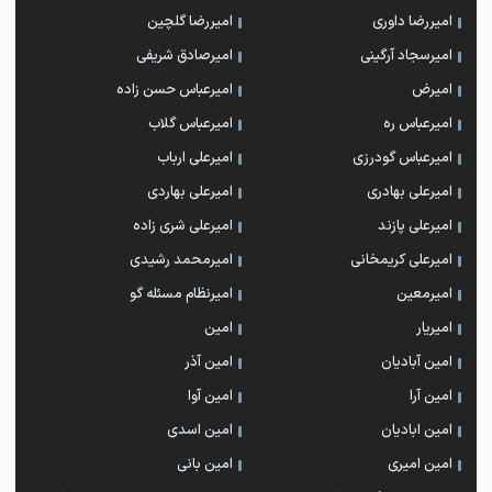
امیررضا داوری
امیررضا گلچین
امیرسجاد آرگینی
امیرصادق شریفی
امیرض
امیرعباس حسن زاده
امیرعباس ره
امیرعباس گلاب
امیرعباس گودرزی
امیرعلی ارباب
امیرعلی بهادری
امیرعلی بهاردی
امیرعلی پازند
امیرعلی شری زاده
امیرعلی کریمخانی
امیرمحمد رشیدی
امیرمعین
امیرنظام مسئله گو
امیریار
امین
امین آبادیان
امین آذر
امین آرا
امین آوا
امین ابادیان
امین اسدی
امین امیری
امین بانی