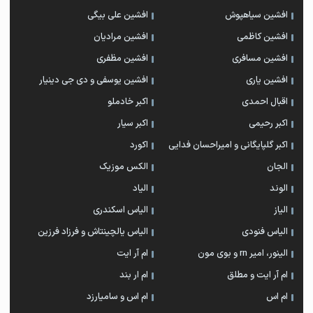
افشین سیاهپوش
افشین علی بیگی
افشین کاظمی
افشین مرادیان
افشین مسافری
افشین مظفری
افشین یاری
افشین یوسفی و دی جی دینیار
اقبال احمدی
اکبر خادملو
اکبر رحیمی
اکبر سیار
اکبر گلپایگانی و امیراحسان فدایی
اکورد
الجان
الکس موزیک
الوند
الیاد
الیاز
الیاس اسکندری
الیاس فنودی
الیاس یالچینتاش و فرزاد فرزین
الینور، امیر rn و بوی مون
ام آر ایت
ام آر ایت و مطلق
ام‌ ار بند
ام اس
ام اس و سامیارزد