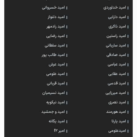
امید خداوردی
امید خسروانی
امید دارابی
امید دلنواز
امید ذاکری
امید رادمهر
امید راستین
امید رضایی
امید ساربانی
امید سلطانی
امید صادقی
امید طالب پور
امید عباسی
امید عرش
امید عقابی
امید علومی
امید قدسی
امید قربانی
امید میرزایی
امید نسیمیان
امید نصری
امید نیکویه
امید هورمند
امید و جمشید
امید یارتا
امید یگانه
امیدعلومی
امیر f2