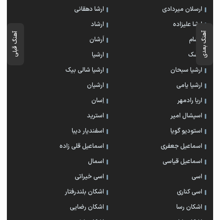
ارسلان میردادی
ارشا دهقانی
ارشا علیزاده
ارشاد
آهنگ بعدی
آهنگ قبلی
ارشام
اَرشان
ارشک
ارشیا
ارشیا سبحان
ارشیا شالی بیک
ارشیا یامی
ارشیان
اریا رادمهر
اِسان
اسپشال امیر
استرید
استودیو گویا
اسفندیار دیبا
اسماعیل جعفری
اسماعیل قلی زاده
اسماعیل قیاسی
اسمال
اسی
اسی خیراتی
اسی کناری
اشکان بلندرفتار
اشکان رسا
اشکان رضایی