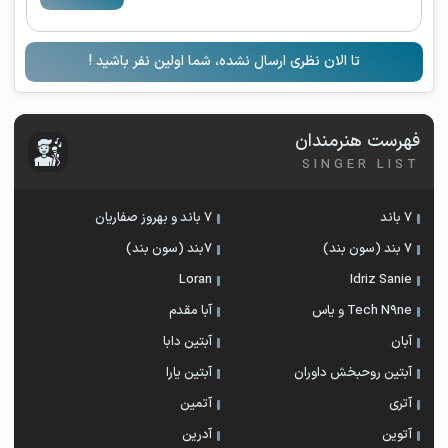
تا الان نظری ارسال نشده، شما اولین نفر باشید !
فهرست هنرمندان
SINGER LIST
7 باند
7 باند و بهروز صفاریان
7 بند (سون بند)
۷بند (سون بند)
Loran
Idriz Sanie
Tech N9ne و یاس
آبا مقدم
آبان
آبتین دابا
آبتین روحبخش داوران
آبتین یارا
آتری
آتمین
آتوین
آدرین