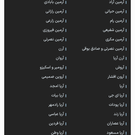
آرمین آراد
آرمین بابادی
آرمین حیاتی
آرمین رازانی
آرمین رام
آرمین زارعی
آرمین شفیعی
آرمین فیروزی
آرمین مکری
آرمین نصرتی
آرمین نصرتی و صادق بوقی
آرن
آرن آریا
آروان
آروش
آرومیر و اسکیزو
آرون افشار
آروین صمیمی
آریا
آریا امجد
آریا ای جی
آریا بیات
آریا پودات
آریا رادمهر
آریا زند
آریا عباسی
آریا عصاران
آریا فردین
آریا مسعود
آریا وطن