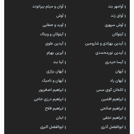
آوامهر بند
آوان و میثم بیرانوند
آوای زند
آوش
آوش سپهری
آوید و صفایی
آیتوکان
آیتوکان و ویناک
آیدین بهزادی و شارومین
آیدین علوی
آیدین نورمحمدی
آیرین بهرام
آیسا حیدری
آینا بند
آیهان
آیهان بزازی
آیهان راد
آیهان و نامیک
ائلخان گوی سس
ابراهیم اصغرپور
ابراهیم افشین
ابراهیم درزی حاجی
ابراهیم صالحی
ابراهیم فلاح
ابراهیم نجفی
ابنان
ابوالفضل آذری
ابوالفضل اکبری