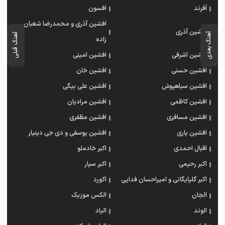
اَفرند
افسون
افشین آذری و محمدرضا شعبان
افشین آذری
آهنگ بعدی
آهنگ قبلی
زاده
افشین اشرفی
افشین امینی
افشین حسنی
افشین خان
افشین سیاهپوش
افشین علی بیگی
افشین کاظمی
افشین مرادیان
افشین مسافری
افشین مظفری
افشین یاری
افشین یوسفی و دی جی دینیار
اقبال احمدی
اکبر خادملو
اکبر رحیمی
اکبر سیار
اکبر گلپایگانی و امیراحسان فدایی
اکورد
الجان
الکس موزیک
الوند
الیاد