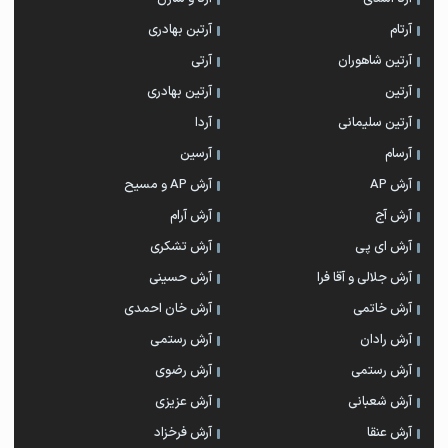
آرتام
آرتبن بهادری
آرتين شاهوران
آرتی
آرتین
آرتین بهادری
آرتین سلیمانی
آردا
آرسام
آرسین
آرش AP
آرش AP و مسیح
آرش آج
آرش آرام
آرش ای پی
آرش تشکری
آرش جلالی و آقا فرا
آرش حسینی
آرش خاتمی
آرش خان احمدی
آرش رادان
آرش رستمى
آرش رستمی
آرش رضوی
آرش شعبانی
آرش عزیزی
آرش عنقا
آرش فرخزاد