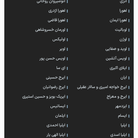
انزی
انوشیروان روحانی
اهورا
اهورا اژدری
اهورا ایمان
اهورا قاضی
اوبالیت
اورمان خسروشاهی
اوژن
اولیکس
اوید و صفایی
اویر
اویس آتشین
اویس حسن پور
ايلاى اكبرى
ای سا
ایان
ایرج حسینی
ایرج خواجه امیری و سالار عقیلی
ایرج رضوانیان
ایرج و معراج
ایریک بویز و حسین استیری
ایزدمهر
ایساتیس
ایسام
ایلمان
ایلیا
ایلیا احمدی
ایلیا اسدی
ایلیا الهی یار