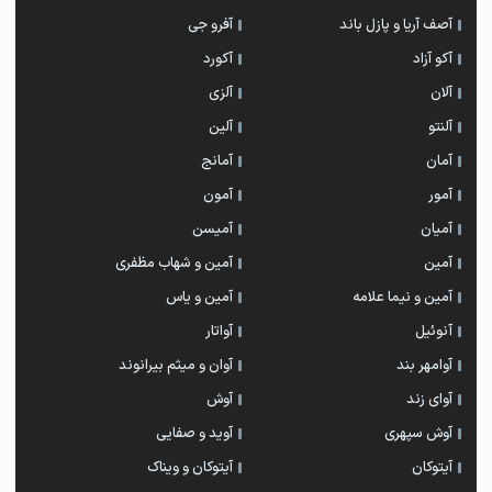
آصف آریا و پازل باند
آفرو جی
آکو آزاد
آکورد
آلان
آلزی
آلنتو
آلین
آمان
آمانج
آمور
آمون
آمیان
آمیسن
آمین
آمین و شهاب مظفری
آمین و نیما علامه
آمین و یاس
آنوئیل
آواتار
آوامهر بند
آوان و میثم بیرانوند
آوای زند
آوش
آوش سپهری
آوید و صفایی
آیتوکان
آیتوکان و ویناک