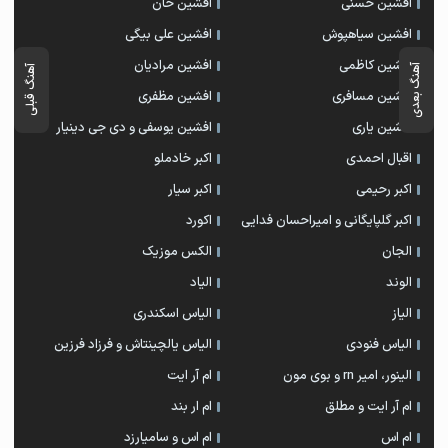
افشین حسنی
افشین خان
افشین سیاهپوش
افشین علی بیگی
افشین کاظمی
افشین مرادیان
آهنگ بعدی
آهنگ قبلی
افشین مسافری
افشین مظفری
افشین یاری
افشین یوسفی و دی جی دینیار
اقبال احمدی
اکبر خادملو
اکبر رحیمی
اکبر سیار
اکبر گلپایگانی و امیراحسان فدایی
اکورد
الجان
الکس موزیک
الوند
الیاد
الیاز
الیاس اسکندری
الیاس فنودی
الیاس یالچینتاش و فرزاد فرزین
الینور، امیر rn و بوی مون
ام آر ایت
ام آر ایت و مطلق
ام‌ ار بند
ام اس
ام اس و سامیارزد