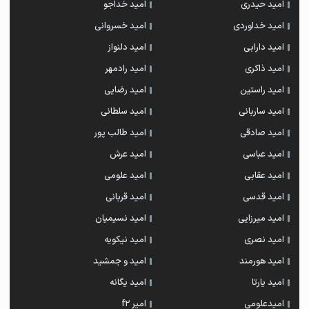
امید حیدری
امید خداجو
امید خداوردی
امید خسروانی
امید دارابی
امید دلنواز
امید ذاکری
امید رادمهر
امید راستین
امید رضایی
امید ساربانی
امید سلطانی
امید صادقی
امید طالب پور
امید عباسی
امید عرش
امید عقابی
امید علومی
امید قدسی
امید قربانی
امید میرزایی
امید نسیمیان
امید نصری
امید نیکویه
امید هورمند
امید و جمشید
امید یارتا
امید یگانه
امیدعلومی
امیر f2