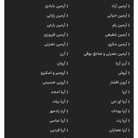
آرمین آراد
آرمین بابادی
آرمین حیاتی
آرمین رازانی
آرمین رام
آرمین زارعی
آرمین شفیعی
آرمین فیروزی
آرمین مکری
آرمین نصرتی
آرمین نصرتی و صادق بوقی
آرن
آرن آریا
آروان
آروش
آرومیر و اسکیزو
آرون افشار
آروین صمیمی
آریا
آریا امجد
آریا ای جی
آریا بیات
آریا پودات
آریا رادمهر
آریا زند
آریا عباسی
آریا عصاران
آریا فردین