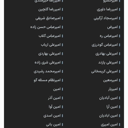
امیرخسرو
امیررضا خیرمندی
امیررضا داوری
امیررضا گلچین
امیرسجاد آرگینی
امیرصادق شریفی
امیرض
امیرعباس حسن زاده
امیرعباس ره
امیرعباس گلاب
امیرعباس گودرزی
امیرعلی ارباب
امیرعلی بهادری
امیرعلی بهاردی
امیرعلی پازند
امیرعلی شری زاده
امیرعلی کریمخانی
امیرمحمد رشیدی
امیرمعین
امیرنظام مسئله گو
امیریار
امین
امین آبادیان
امین آذر
امین آرا
امین آوا
امین ابادیان
امین اسدی
امین امیری
امین بانی