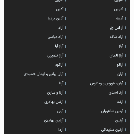
آدوین
آدین
آدینه
آذین بردیا
آر اس اچ
آراد
آراد شاک
آراد عباسی
آراز
آراز آرا
آراز المان
آراز نصیری
آراکو
آراکوم
آران
آران براتی و ایمان حمیدی
آران، مُوِرس و وینتِرس
آرتا
آرتا اسدی
آرتا و سارن
آرتام
آرتبن بهادری
آرتين شاهوران
آرتی
آرتین
آرتین بهادری
آرتین سلیمانی
آردا