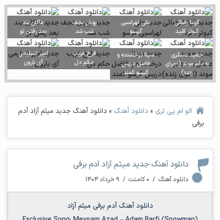
گرشا رضائی
علی لهراسبی
پویان نجف
ماکان بند
کبوتر امّید
گیسو
شب شد
بعد رفتن تو
فرخ غریب
امیر تسلیمی
حمید عسکری
سینا درخشنده و
حکم دل
آی بارون
به دلم موند (اجرای
فاضل دریس
زنده)
گیسو کمند
الو ام پی تری
»
دانلود آهنگ
»
دانلود آهنگ جدید میثم آزاد آدم
برفی
دانلود آهنگ جدید میثم آزاد آدم برفی
دانلود آهنگ
/
۰ کامنت
/
۹ خرداد ۱۴۰۴
دانلود آهنگ آدم برفی میثم آزاد
Exclusive Song:
Meysam Azad
–
Adam Barfi (Snowman)