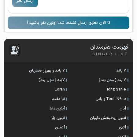
ارسال نظر
تا الان نظری ارسال نشده، شما اولین نفر باشید !
فهرست هنرمندان
SINGER LIST
7 باند
7 باند و بهروز صفاریان
7 بند (سون بند)
۷بند (سون بند)
Loran
Idriz Sanie
Tech N9ne و یاس
آبا مقدم
آبان
آبتین دابا
آبتین روحبخش داوران
آبتین یارا
آتری
آتمین
آتوین
آدرین