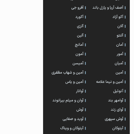
آصف آریا و پازل باند
آفرو جی
آکو آزاد
آکورد
آلان
آلزی
آلنتو
آلین
آمان
آمانج
آمور
آمون
آمیان
آمیسن
آمین
آمین و شهاب مظفری
آمین و نیما علامه
آمین و یاس
آنوئیل
آواتار
آوامهر بند
آوان و میثم بیرانوند
آوای زند
آوش
آوش سپهری
آوید و صفایی
آیتوکان
آیتوکان و ویناک