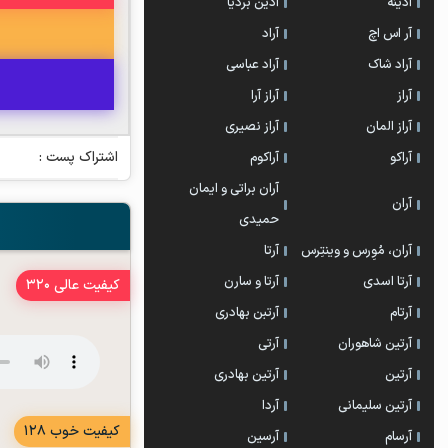
آدینه
آذین بردیا
آر اس اچ
آراد
آراد شاک
آراد عباسی
آراز
آراز آرا
آراز المان
آراز نصیری
اشتراک پست :
آراکو
آراکوم
آران براتی و ایمان
آران
حمیدی
آران، مُوِرس و وینتِرس
آرتا
آرتا اسدی
آرتا و سارن
کیفیت عالی 320
آرتام
آرتبن بهادری
آرتين شاهوران
آرتی
آرتین
آرتین بهادری
آرتین سلیمانی
آردا
کیفیت خوب 128
آرسام
آرسین