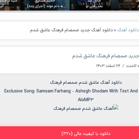
جف
ماکان بند
حمید عسکری
سینا درخشن
بعد رفتن تو
به دلم موند (اجرای زنده)
گیس
دانلود آهنگ
»
دانلود آهنگ جدید صمصام فرهنگ عاشق شدم
 جدید صمصام فرهنگ عاشق شدم
کامنت
/
۲۶ اسفند ۱۴۰۳
دانلود آهنگ عاشق شدم صمصام فرهنگ
Exclusive Song:
Samsam Farhang
–
Ashegh Shodam
With Text And D
AloMP3
دانلود با کیفیت عالی (320)