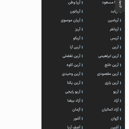
آریا مسعود
آریا وطن
آریابد
آریاتون
آریامین
آریان موسوی
آریانفر
آریز
آریس
آریکو
آرین
آرین آرا
آرین ابراهیمی
آرین تفضلی
آرین خلج
آرین کاوه
آرین مقصودی
آرین وحیدی
آرین یاری
آرین یکتا
آریو
آریو رایجی
آزاد
آزاد بیضا
آزاد کمالیان
آژمان
آژوان
آشور
آشین
آصف آریا