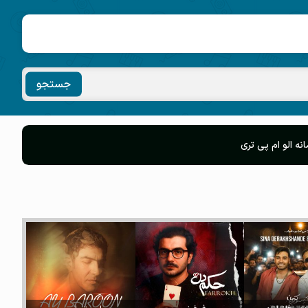
جستجو
 الو ام پی تری