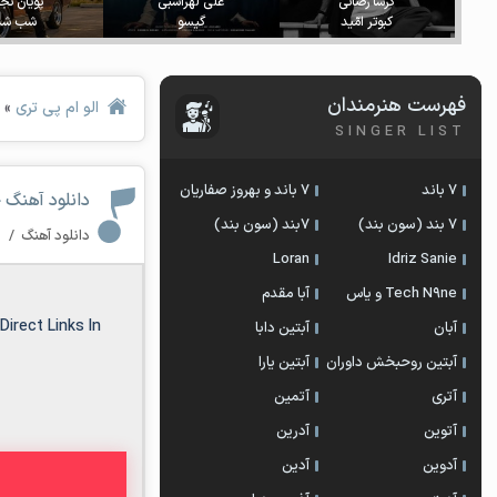
گرشا رضائی
علی لهراسبی
پویان ن
کبوتر امّید
گیسو
شب شد
فهرست هنرمندان
الو ام پی تری
»
SINGER LIST
7 باند
7 باند و بهروز صفاریان
دانلود آهنگ
7 بند (سون بند)
۷بند (سون بند)
دانلود آهنگ
/
۰ 
Loran
Idriz Sanie
Tech N9ne و یاس
آبا مقدم
irect Links In
آبان
آبتین دابا
آبتین روحبخش داوران
آبتین یارا
آتری
آتمین
آتوین
آدرین
آدوین
آدین