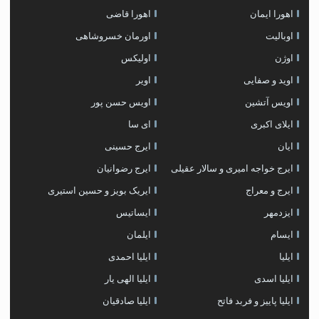
اهورا ایمان
اهورا قاضی
اوبالیت
اورمان خسروشاهی
اوژن
اولیکس
اوید و صفایی
اویر
اویس آتشین
اویس حسن پور
ايلاى اكبرى
ای سا
ایان
ایرج حسینی
ایرج خواجه امیری و سالار عقیلی
ایرج رضوانیان
ایرج و معراج
ایریک بویز و حسین استیری
ایزدمهر
ایساتیس
ایسام
ایلمان
ایلیا
ایلیا احمدی
ایلیا اسدی
ایلیا الهی یار
ایلیا پاییز و فربد فاتح
ایلیا صادقیان