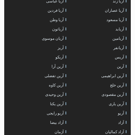
آریا زند
آریا عباسی
آریا عصاران
آریا فردین
آریا مسعود
آریا وطن
آریابد
آریاتون
آریامین
آریان موسوی
آریانفر
آریز
آریس
آریکو
آرین
آرین آرا
آرین ابراهیمی
آرین تفضلی
آرین خلج
آرین کاوه
آرین مقصودی
آرین وحیدی
آرین یاری
آرین یکتا
آریو
آریو رایجی
آزاد
آزاد بیضا
آزاد کمالیان
آژمان