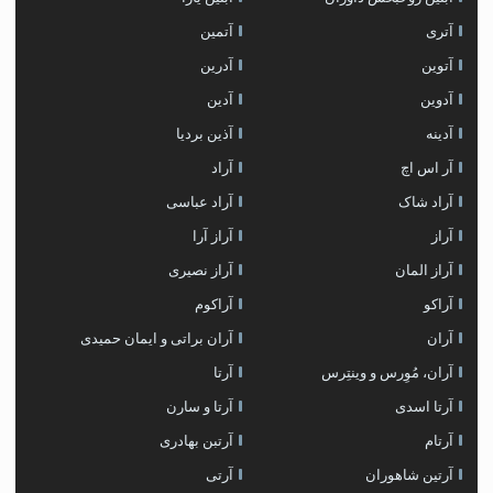
آتری
آتمین
آتوین
آدرین
آدوین
آدین
آدینه
آذین بردیا
آر اس اچ
آراد
آراد شاک
آراد عباسی
آراز
آراز آرا
آراز المان
آراز نصیری
آراکو
آراکوم
آران
آران براتی و ایمان حمیدی
آران، مُوِرس و وینتِرس
آرتا
آرتا اسدی
آرتا و سارن
آرتام
آرتبن بهادری
آرتين شاهوران
آرتی