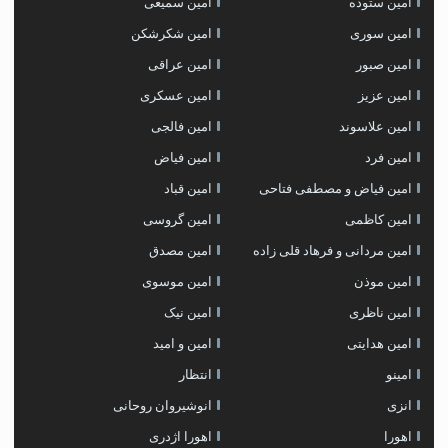
امین ستوده
امین سمیعی
امین سوری
امین شکرشکن
امین صبور
امین عراقی
امین عزیز
امین عسکری
امین علاسوند
امین فالجی
امین فرد
امین فیاض
امین فیاض و مصطفی فتاحی
امین قباد
امین کاظمی
امین گروسی
امین مردانی و فرهاد قلی زاده
امین مصدق
امین موذن
امین موسوی
امین ناظری
امین نیک
امین هدایتی
امین و امید
امینو
انتظار
انزی
انوشیروان روحانی
اهورا
اهورا اژدری