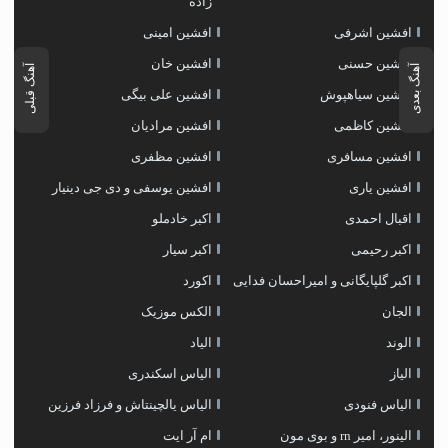
زاده
افشین اشرفی
افشین امینی
افشین حسنی
افشین خان
آهنگ بعدی
آهنگ قبلی
افشین سیاهپوش
افشین علی بیگی
افشین کاظمی
افشین مرادیان
افشین مسافری
افشین مظفری
افشین یاری
افشین یوسفی و دی جی دینیار
اقبال احمدی
اکبر خادملو
اکبر رحیمی
اکبر سیار
اکبر گلپایگانی و امیراحسان فدایی
اکورد
الجان
الکس موزیک
الوند
الیاد
الیاز
الیاس اسکندری
الیاس فنودی
الیاس یالچینتاش و فرزاد فرزین
الینور، امیر rn و بوی مون
ام آر ایت