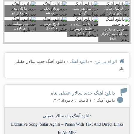
گرشا رضائی
علی لهراسبی
پویان نجف
ماکان بند
کبوتر امّید
گیسو
شب شد
بعد رفتن تو
فرخ غریب
امیر تسلیمی
سینا درخشنده و
حکم دل
آی بارون
فاضل دریس
حمید عسکری
گیسو کمند
به دلم موند (اجرای
زنده)
الو ام پی تری
»
دانلود آهنگ
»
دانلود آهنگ جدید سالار عقیلی
پناه
دانلود آهنگ جدید سالار عقیلی پناه
دانلود آهنگ
/
۱ کامنت
/
۸ مرداد ۱۴۰۴
دانلود آهنگ پناه سالار عقیلی
Exclusive Song:
Salar Aghili
–
Panah
With Text And Direct Links
In AloMP3