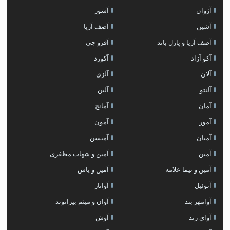
آژوان
آشور
آشین
آصف آریا
آصف آریا و پازل باند
آفرو جی
آکو آزاد
آکورد
آلان
آلزی
آلنتو
آلین
آمان
آمانج
آمور
آمون
آمیان
آمیسن
آمین
آمین و شهاب مظفری
آمین و نیما علامه
آمین و یاس
آنوئیل
آواتار
آوامهر بند
آوان و میثم بیرانوند
آوای زند
آوش