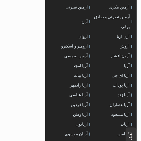
آرمین مکری
آرمین نصرتی
آرمین نصرتی و صادق
آرن
بوقی
آرن آریا
آروان
آروش
آرومیر و اسکیزو
آرون افشار
آروین صمیمی
آریا
آریا امجد
آریا ای جی
آریا بیات
آریا پودات
آریا رادمهر
آریا زند
آریا عباسی
آریا عصاران
آریا فردین
آریا مسعود
آریا وطن
آریابد
آریاتون
آریامین
آریان موسوی
آهنگ بعدی