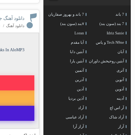
7 باند
7 باند و بهروز صفاریان
دانلود آهنگ ج
7 بند (سون بند)
۷بند (سون بند)
دانلود آهنگ
/
۰ کا
Loran
Idriz Sanie
Tech N9ne و یاس
آبا مقدم
nks In AloMP3
آبان
آبتین دابا
آبتین روحبخش داوران
آبتین یارا
آتری
آتمین
آتوین
آدرین
آدوین
آدین
آدینه
آذین بردیا
آر اس اچ
آراد
آراد شاک
آراد عباسی
آراز
آراز آرا