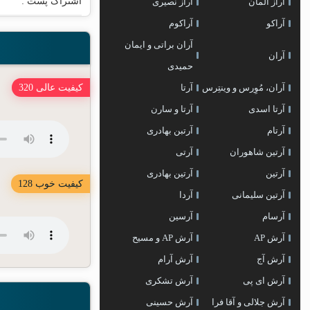
اشتراک پست :
آراز المان
آراز نصیری
آراکو
آراکوم
آران براتی و ایمان
آران
حمیدی
آران، مُوِرس و وینتِرس
آرتا
کیفیت عالی 320
آرتا اسدی
آرتا و سارن
آرتام
آرتبن بهادری
آرتين شاهوران
آرتی
آرتین
آرتین بهادری
کیفیت خوب 128
آرتین سلیمانی
آردا
آرسام
آرسین
آرش AP
آرش AP و مسیح
آرش آج
آرش آرام
آرش ای پی
آرش تشکری
آرش جلالی و آقا فرا
آرش حسینی