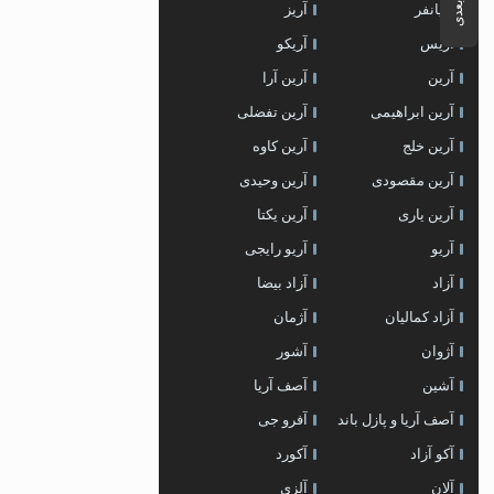
آریانفر
آریز
آریس
آریکو
آرین
آرین آرا
آرین ابراهیمی
آرین تفضلی
آرین خلج
آرین کاوه
آرین مقصودی
آرین وحیدی
آرین یاری
آرین یکتا
آریو
آریو رایجی
آزاد
آزاد بیضا
آزاد کمالیان
آژمان
آژوان
آشور
آشین
آصف آریا
آصف آریا و پازل باند
آفرو جی
آکو آزاد
آکورد
آلان
آلزی