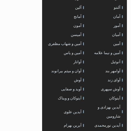
آلنتو
آلین
آمان
آمانج
آمور
آمون
آمیان
آمیسن
آمین
آمین و شهاب مظفری
آمین و نیما علامه
آمین و یاس
آنوئیل
آواتار
آوامهر بند
آوان و میثم بیرانوند
آوای زند
آوش
آوش سپهری
آوید و صفایی
آیتوکان
آیتوکان و ویناک
آیدین بهزادی و
آیدین علوی
شارومین
آیدین نورمحمدی
آیرین بهرام