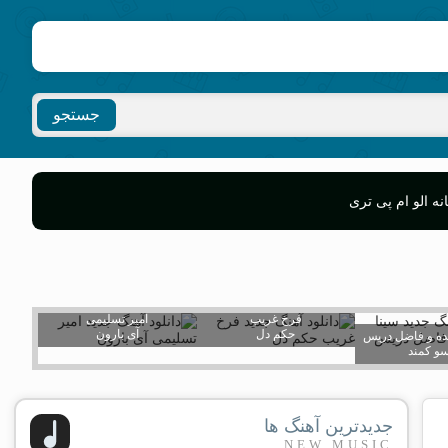
جستجو
ه الو ام پی تری
فرخ غریب
امیر تسلیمی
حکم دل
آی بارون
ده و فاضل دریس
و کمند
جدیدترین آهنگ ها
NEW MUSIC