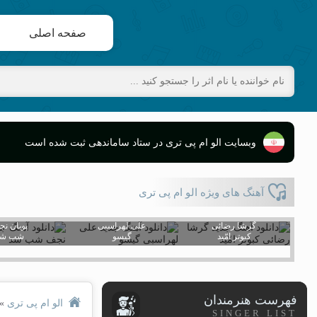
صفحه اصلی
وبسایت الو ام پی تری در ستاد ساماندهی ثبت شده است
آهنگ های ویژه الو ام پی تری
گرشا رضائی
علی لهراسبی
پویان ن
کبوتر امّید
گیسو
شب شد
فهرست هنرمندان
الو ام پی تری
»
SINGER LIST