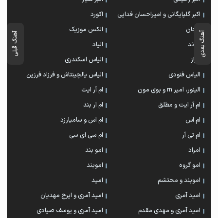
اکبر گلپایگانی و امیراحسان فدایی
اکورد
الجان
الکس موزیک
آهنگ بعدی
آهنگ قبلی
الوند
الیاد
الیاز
الیاس اسکندری
الیاس فنودی
الیاس یالچینتاش و فرزاد فرزین
الینور، امیر rn و بوی مون
ام آر ایت
ام آر ایت و مطلق
ام‌ ار بند
ام اس
ام اس و سامیارزد
ام تی آر
ام سی ای سی
امراد
امو بند
امو گروه
اموبند
اموبند و محتشم
امید
امید آمری
امید آمری و ایرج مهدیان
امید آمری و مهدی مقدم
امید آمری و یوسف صیادی