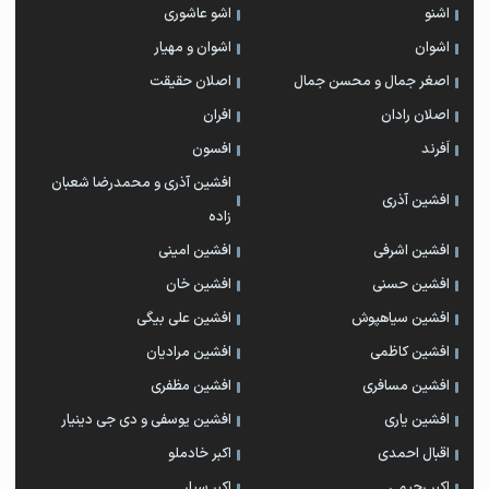
اشنو
اشو عاشوری
اشوان
اشوان و مهیار
اصغر جمال و محسن جمال
اصلان حقیقت
اصلان رادان
افران
اَفرند
افسون
افشین آذری و محمدرضا شعبان
افشین آذری
زاده
افشین اشرفی
افشین امینی
افشین حسنی
افشین خان
افشین سیاهپوش
افشین علی بیگی
افشین کاظمی
افشین مرادیان
افشین مسافری
افشین مظفری
افشین یاری
افشین یوسفی و دی جی دینیار
اقبال احمدی
اکبر خادملو
اکبر رحیمی
اکبر سیار