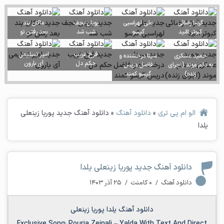
گرشا رضائی
علی لهراسبی
پویان نجف
ماکان بند
کبوتر امّید
گیسو
شب شد
بعد رفتن تو
فرخ غریب
امیر تسلیمی
حمید عسکری
سینا درخشنده و
حکم دل
آی بارون
به دلم موند (اجرای
فاضل دریس
زنده)
گیسو کمند
الو ام پی تری
»
دانلود آهنگ
»
دانلود آهنگ جدید پوریا زینعلى
یلدا
دانلود آهنگ جدید پوریا زینعلى یلدا
دانلود آهنگ
/
۰ کامنت
/
۲۵ آذر ۱۴۰۳
دانلود آهنگ یلدا پوریا زینعلى
Exclusive Song:
Pouria Zeinali
–
Yalda
With Text And Direct