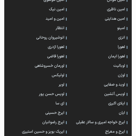
امین موذن
امین موسوی
امین ناظری
امین نیک
امین هدایتی
امین و امید
امینو
انتظار
انزی
انوشیروان روحانی
اهورا
اهورا اژدری
اهورا ایمان
اهورا قاضی
اوبالیت
اورمان خسروشاهی
اوژن
اولیکس
اوید و صفایی
اویر
اویس آتشین
اویس حسن پور
ايلاى اكبرى
ای سا
ایان
ایرج حسینی
ایرج خواجه امیری و سالار عقیلی
ایرج رضوانیان
ایرج و معراج
ایریک بویز و حسین استیری