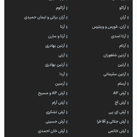
آراکو
آراکوم
آران
آران براتی و ایمان حمیدی
آران، مُوِرس و وینتِرس
آرتا
آرتا اسدی
آرتا و سارن
آرتام
آرتبن بهادری
آرتين شاهوران
آرتی
آرتین
آرتین بهادری
آرتین سلیمانی
آردا
آرسام
آرسین
آرش AP
آرش AP و مسیح
آرش آج
آرش آرام
آرش ای پی
آرش تشکری
آرش جلالی و آقا فرا
آرش حسینی
آرش خاتمی
آرش خان احمدی