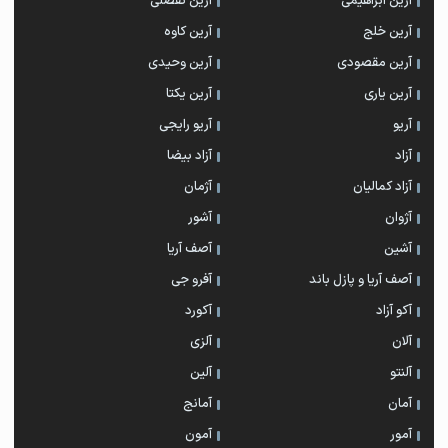
آرین ابراهیمی
آرین تفضلی
آرین خلج
آرین کاوه
آرین مقصودی
آرین وحیدی
آرین یاری
آرین یکتا
آریو
آریو رایجی
آزاد
آزاد بیضا
آزاد کمالیان
آژمان
آژوان
آشور
آشین
آصف آریا
آصف آریا و پازل باند
آفرو جی
آکو آزاد
آکورد
آلان
آلزی
آلنتو
آلین
آمان
آمانج
آمور
آمون