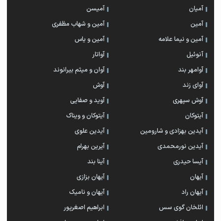
آمیان
آمیسن
آمین
آمین و شهاب مظفری
آمین و نیما علامه
آمین و یاس
آنوئیل
آواتار
آوامهر بند
آوان و میثم بیرانوند
آوای زند
آوش
آوش سپهری
آوید و صفایی
آیتوکان
آیتوکان و ویناک
آیدین بهزادی و شارومین
آیدین علوی
آیدین نورمحمدی
آیرین بهرام
آیسا حیدری
آینا بند
آیهان
آیهان بزازی
آیهان راد
آیهان و نامیک
ائلخان گوی سس
ابراهیم اصغرپور