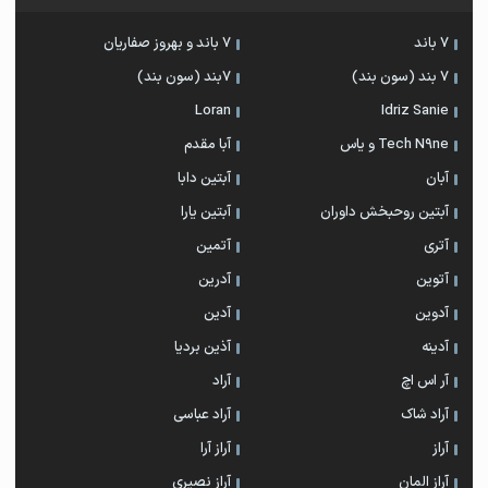
7 باند
7 باند و بهروز صفاریان
7 بند (سون بند)
۷بند (سون بند)
Loran
Idriz Sanie
Tech N9ne و یاس
آبا مقدم
آبان
آبتین دابا
آبتین روحبخش داوران
آبتین یارا
آتری
آتمین
آتوین
آدرین
آدوین
آدین
آدینه
آذین بردیا
آر اس اچ
آراد
آراد شاک
آراد عباسی
آراز
آراز آرا
آراز المان
آراز نصیری