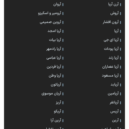
آرن آریا
آروان
آروش
آرومیر و اسکیزو
آرون افشار
آروین صمیمی
آریا
آریا امجد
آریا ای جی
آریا بیات
آریا پودات
آریا رادمهر
آریا زند
آریا عباسی
آریا عصاران
آریا فردین
آریا مسعود
آریا وطن
آریابد
آریاتون
آریامین
آریان موسوی
آریانفر
آریز
آریس
آریکو
آرین
آرین آرا