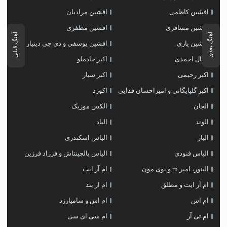
افشین کاظمی
افشین مرادیان
افشین مسافری
افشین مظفری
آهنگ بعدی
آهنگ قبلی
افشین یاری
افشین یوسفی و دی جی دینیار
اقبال احمدی
اکبر خادملو
اکبر رحیمی
اکبر سیار
اکبر گلپایگانی و امیراحسان فدایی
اکورد
الجان
الکس موزیک
الوند
الیاد
الیاز
الیاس اسکندری
الیاس فنودی
الیاس یالچینتاش و فرزاد فرزین
الینور، امیر rn و بوی مون
ام آر ایت
ام آر ایت و مطلق
ام‌ ار بند
ام اس
ام اس و سامیارزد
ام تی آر
ام سی ای سی