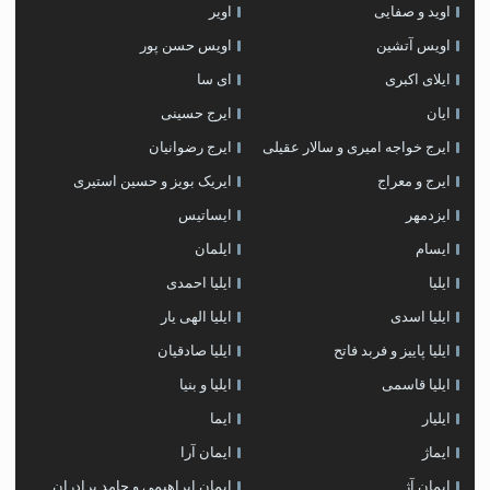
اوید و صفایی
اویر
اویس آتشین
اویس حسن پور
ايلاى اكبرى
ای سا
ایان
ایرج حسینی
ایرج خواجه امیری و سالار عقیلی
ایرج رضوانیان
ایرج و معراج
ایریک بویز و حسین استیری
ایزدمهر
ایساتیس
ایسام
ایلمان
ایلیا
ایلیا احمدی
ایلیا اسدی
ایلیا الهی یار
ایلیا پاییز و فربد فاتح
ایلیا صادقیان
ایلیا قاسمی
ایلیا و بنیا
ایلیار
ایما
ایماژ
ایمان آرا
ایمان آژ
ایمان ابراهیمی و حامد برادران