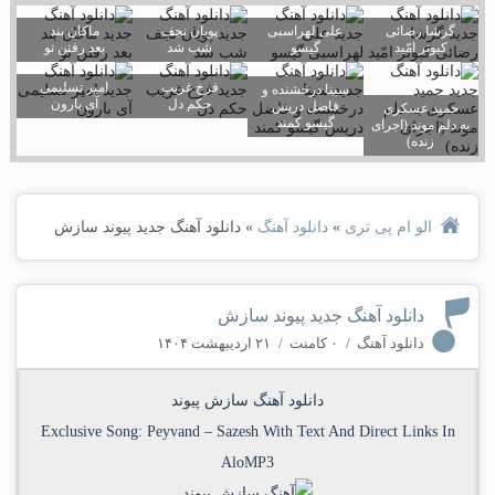
گرشا رضائی
علی لهراسبی
پویان نجف
ماکان بند
کبوتر امّید
گیسو
شب شد
بعد رفتن تو
فرخ غریب
امیر تسلیمی
سینا درخشنده و
حکم دل
آی بارون
فاضل دریس
حمید عسکری
گیسو کمند
به دلم موند (اجرای
زنده)
الو ام پی تری
»
دانلود آهنگ
»
دانلود آهنگ جدید پیوند سازش
دانلود آهنگ جدید پیوند سازش
دانلود آهنگ
/
۰ کامنت
/
۲۱ اردیبهشت ۱۴۰۴
دانلود آهنگ سازش پیوند
Exclusive Song:
Peyvand
–
Sazesh
With Text And Direct Links In
AloMP3