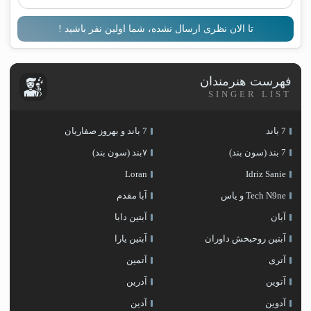
تا الان نظری ارسال نشده، شما اولین نفر باشید !
فهرست هنرمندان
SINGER LIST
7 باند
7 باند و بهروز صفاریان
7 بند (سون بند)
۷بند (سون بند)
Loran
Idriz Sanie
Tech N9ne و یاس
آبا مقدم
آبان
آبتین دابا
آبتین روحبخش داوران
آبتین یارا
آتری
آتمین
آتوین
آدرین
آدوین
آدین