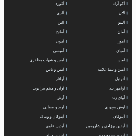
آکو آزاد
آکورد
آلان
آلزی
آلنتو
آلین
آمان
آمانج
آمور
آمون
آمیان
آمیسن
آمین
آمین و شهاب مظفری
آمین و نیما علامه
آمین و یاس
آنوئیل
آواتار
آوامهر بند
آوان و میثم بیرانوند
آوای زند
آوش
آوش سپهری
آوید و صفایی
آیتوکان
آیتوکان و ویناک
آیدین بهزادی و شارومین
آیدین علوی
آیدین نورمحمدی
آیرین بهرام