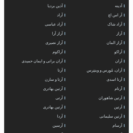
آدینه
آذین بردیا
آر اس اچ
آراد
آراد شاک
آراد عباسی
آراز
آراز آرا
آراز المان
آراز نصیری
آراکو
آراکوم
آران
آران براتی و ایمان حمیدی
آران، مُوِرس و وینتِرس
آرتا
آرتا اسدی
آرتا و سارن
آرتام
آرتبن بهادری
آرتين شاهوران
آرتی
آرتین
آرتین بهادری
آرتین سلیمانی
آردا
آرسام
آرسین