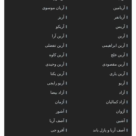
آریامین
آریان موسوی
آریانفر
آریز
آریس
آریکو
آرین
آرین آرا
آرین ابراهیمی
آرین تفضلی
آرین خلج
آرین کاوه
آرین مقصودی
آرین وحیدی
آرین یاری
آرین یکتا
آریو
آریو رایجی
آزاد
آزاد بیضا
آزاد کمالیان
آژمان
آژوان
آشور
آشین
آصف آریا
آصف آریا و پازل باند
آفرو جی