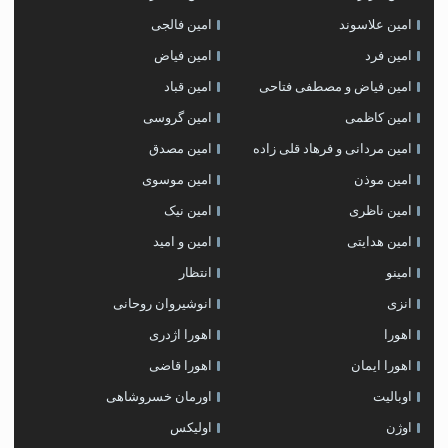
امین علاسوند
امین فالجی
امین فرد
امین فیاض
امین فیاض و مصطفی فتاحی
امین قباد
امین کاظمی
امین گروسی
امین مردانی و فرهاد قلی زاده
امین مصدق
امین موذن
امین موسوی
امین ناظری
امین نیک
امین هدایتی
امین و امید
امینو
انتظار
انزی
انوشیروان روحانی
اهورا
اهورا اژدری
اهورا ایمان
اهورا قاضی
اوبالیت
اورمان خسروشاهی
اوژن
اولیکس