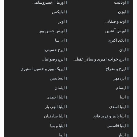
اوبالیت
اورمان خسروشاهی
اوژن
اولیکس
اوید و صفایی
اویر
اویس آتشین
اویس حسن پور
ايلاى اكبرى
ای سا
ایان
ایرج حسینی
ایرج خواجه امیری و سالار عقیلی
ایرج رضوانیان
ایرج و معراج
ایریک بویز و حسین استیری
ایزدمهر
ایساتیس
ایسام
ایلمان
ایلیا
ایلیا احمدی
ایلیا اسدی
ایلیا الهی یار
ایلیا پاییز و فربد فاتح
ایلیا صادقیان
ایلیا قاسمی
ایلیا و بنیا
ایلیار
ایما