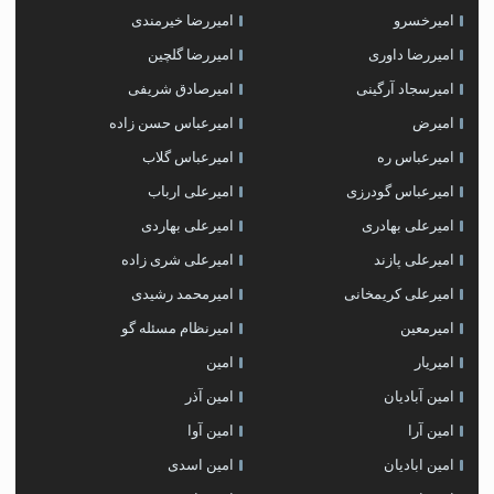
امیرخسرو
امیررضا خیرمندی
امیررضا داوری
امیررضا گلچین
امیرسجاد آرگینی
امیرصادق شریفی
امیرض
امیرعباس حسن زاده
امیرعباس ره
امیرعباس گلاب
امیرعباس گودرزی
امیرعلی ارباب
امیرعلی بهادری
امیرعلی بهاردی
امیرعلی پازند
امیرعلی شری زاده
امیرعلی کریمخانی
امیرمحمد رشیدی
امیرمعین
امیرنظام مسئله گو
امیریار
امین
امین آبادیان
امین آذر
امین آرا
امین آوا
امین ابادیان
امین اسدی