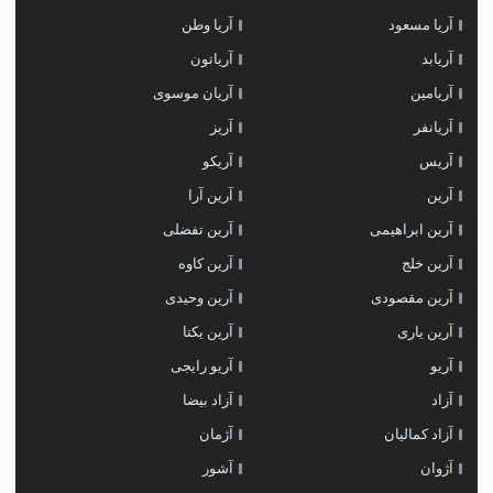
آریا مسعود
آریا وطن
آریابد
آریاتون
آریامین
آریان موسوی
آریانفر
آریز
آریس
آریکو
آرین
آرین آرا
آرین ابراهیمی
آرین تفضلی
آرین خلج
آرین کاوه
آرین مقصودی
آرین وحیدی
آرین یاری
آرین یکتا
آریو
آریو رایجی
آزاد
آزاد بیضا
آزاد کمالیان
آژمان
آژوان
آشور