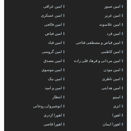
امین صبور
امین عراقی
امین عزیز
امین عسکری
امین علاسوند
امین فالجی
امین فرد
امین فیاض
امین فیاض و مصطفی فتاحی
امین قباد
امین کاظمی
امین گروسی
امین مردانی و فرهاد قلی زاده
امین مصدق
امین موذن
امین موسوی
امین ناظری
امین نیک
امین هدایتی
امین و امید
امینو
انتظار
انزی
انوشیروان روحانی
اهورا
اهورا اژدری
اهورا ایمان
اهورا قاضی