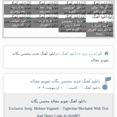
گرشا رضائی
علی لهراسبی
پویان نجف
ماکان بند
کبوتر امّید
گیسو
شب شد
بعد رفتن تو
فرخ غریب
امیر تسلیمی
سینا درخشنده و
حکم دل
آی بارون
فاضل دریس
حمید عسکری
گیسو کمند
به دلم موند (اجرای
زنده)
الو ام پی تری
»
دانلود آهنگ
»
دانلود آهنگ جدید محسن یگانه
تقویم مچاله
دانلود آهنگ جدید محسن یگانه تقویم مچاله
دانلود آهنگ
/
۰ کامنت
/
۱۰ اردیبهشت ۱۴۰۴
دانلود آهنگ تقویم مچاله محسن یگانه
Exclusive Song:
Mohsen Yeganeh
–
Taghvime Mochaleh
With Text
And Direct Links In AloMP3