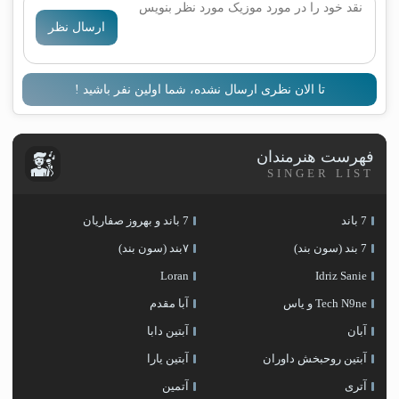
ارسال نظر
تا الان نظری ارسال نشده، شما اولین نفر باشید !
فهرست هنرمندان
SINGER LIST
7 باند
7 باند و بهروز صفاریان
7 بند (سون بند)
۷بند (سون بند)
Loran
Idriz Sanie
Tech N9ne و یاس
آبا مقدم
آبان
آبتین دابا
آبتین روحبخش داوران
آبتین یارا
آتری
آتمین