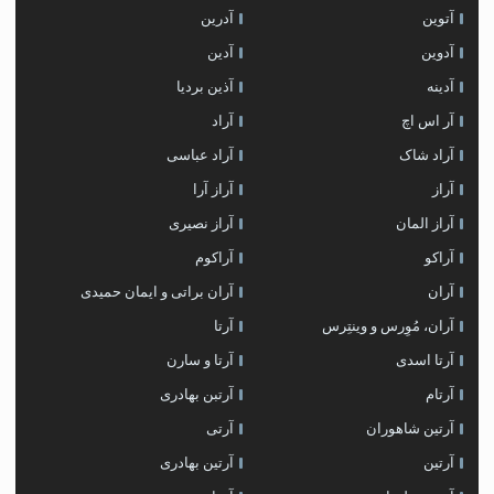
آتوین
آدرین
آدوین
آدین
آدینه
آذین بردیا
آر اس اچ
آراد
آراد شاک
آراد عباسی
آراز
آراز آرا
آراز المان
آراز نصیری
آراکو
آراکوم
آران
آران براتی و ایمان حمیدی
آران، مُوِرس و وینتِرس
آرتا
آرتا اسدی
آرتا و سارن
آرتام
آرتبن بهادری
آرتين شاهوران
آرتی
آرتین
آرتین بهادری