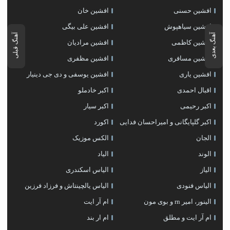
افشین حسنی
افشین خان
افشین سیاهپوش
افشین علی بیگی
آهنگ بعدی
آهنگ قبلی
افشین کاظمی
افشین مرادیان
افشین مسافری
افشین مظفری
افشین یاری
افشین یوسفی و دی جی دینیار
اقبال احمدی
اکبر خادملو
اکبر رحیمی
اکبر سیار
اکبر گلپایگانی و امیراحسان فدایی
اکورد
الجان
الکس موزیک
الوند
الیاد
الیاز
الیاس اسکندری
الیاس فنودی
الیاس یالچینتاش و فرزاد فرزین
الینور، امیر rn و بوی مون
ام آر ایت
ام آر ایت و مطلق
ام‌ ار بند