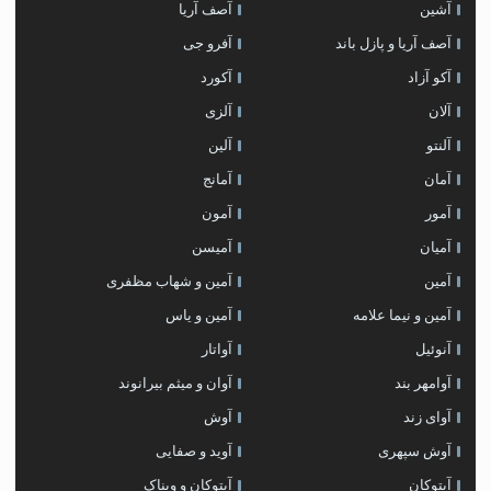
آشین
آصف آریا
آصف آریا و پازل باند
آفرو جی
آکو آزاد
آکورد
آلان
آلزی
آلنتو
آلین
آمان
آمانج
آمور
آمون
آمیان
آمیسن
آمین
آمین و شهاب مظفری
آمین و نیما علامه
آمین و یاس
آنوئیل
آواتار
آوامهر بند
آوان و میثم بیرانوند
آوای زند
آوش
آوش سپهری
آوید و صفایی
آیتوکان
آیتوکان و ویناک