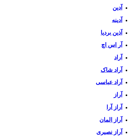
آدین
آدینه
آذین بردیا
آر اس اچ
آراد
آراد شاک
آراد عباسی
آراز
آراز آرا
آراز المان
آراز نصیری