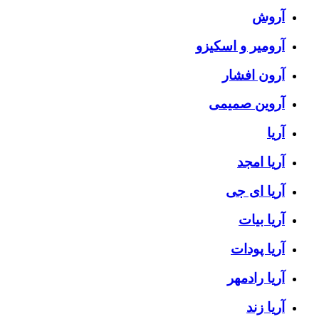
آروش
آرومیر و اسکیزو
آرون افشار
آروین صمیمی
آریا
آریا امجد
آریا ای جی
آریا بیات
آریا پودات
آریا رادمهر
آریا زند