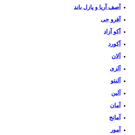
آصف آریا و پازل باند
آفرو جی
آکو آزاد
آکورد
آلان
آلزی
آلنتو
آلین
آمان
آمانج
آمور