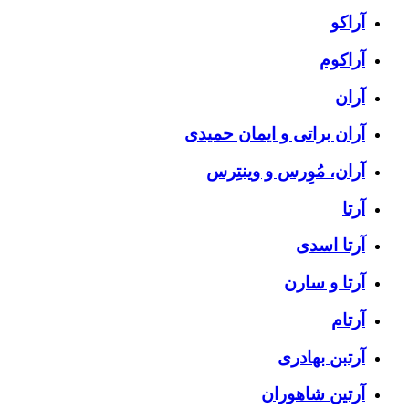
آراکو
آراکوم
آران
آران براتی و ایمان حمیدی
آران، مُوِرس و وینتِرس
آرتا
آرتا اسدی
آرتا و سارن
آرتام
آرتبن بهادری
آرتين شاهوران