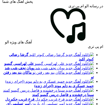
پخش آهنگ های شما
در رسانه الو ام پی تری
آهنگ های ویژه الو
ام پی تری
گرشا رضائی
کبوتر امّید
علی لهراسبی
گیسو
پویان نجف
شب شد
ماکان بند
بعد رفتن
تو
حمید عسکری
به دلم موند (اجرای زنده)
سینا درخشنده و فاضل دریس
گیسو کمند
فرخ غریب
حکم دل
امیر تسلیمی
آی