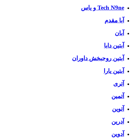
Tech N9ne و یاس
آبا مقدم
آبان
آبتین دابا
آبتین روحبخش داوران
آبتین یارا
آتری
آتمین
آتوین
آدرین
آدوین