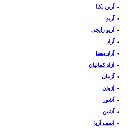
آرین یکتا
آریو
آریو رایجی
آزاد
آزاد بیضا
آزاد کمالیان
آژمان
آژوان
آشور
آشین
آصف آریا