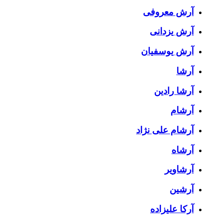
آرش معروفی
آرش یزدانی
آرش یوسفیان
آرشا
آرشا رادین
آرشام
آرشام علی نژاد
آرشاه
آرشاویر
آرشین
آرکا علیزاده