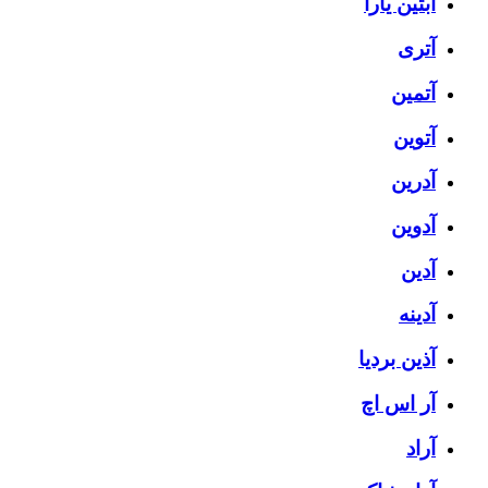
آبتین یارا
آتری
آتمین
آتوین
آدرین
آدوین
آدین
آدینه
آذین بردیا
آر اس اچ
آراد