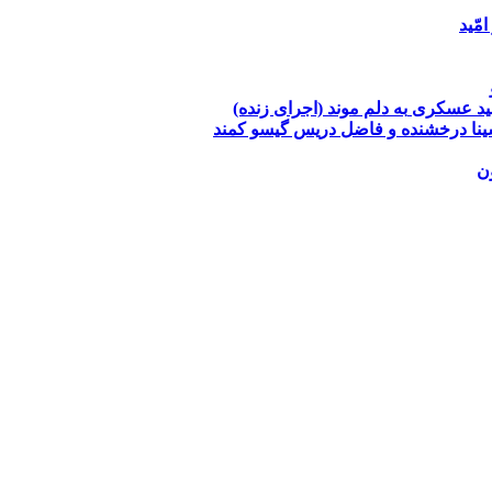
امّید
ید عسکری
به دلم موند (اجرای زنده)
نا درخشنده و فاضل دریس
گیسو کمند
ن