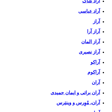
آراد شاک
آراد عباسی
آراز
آراز آرا
آراز المان
آراز نصیری
آراکو
آراکوم
آران
آران براتی و ایمان حمیدی
آران، مُوِرس و وینتِرس