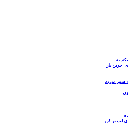
کسته
ی اخرین بار
 شور میزنه
ون
اه
ی
لب تر کن