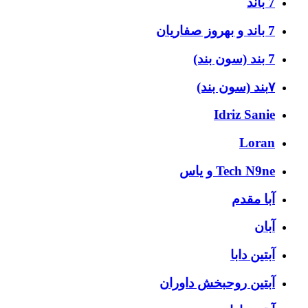
7 باند
7 باند و بهروز صفاریان
7 بند (سون بند)
۷بند (سون بند)
Idriz Sanie
Loran
Tech N9ne و یاس
آبا مقدم
آبان
آبتین دابا
آبتین روحبخش داوران