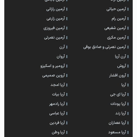
آرمین حیاتی
آرمین رازانی
آرمین رام
آرمین زارعی
آرمین شفیعی
آرمین فیروزی
آرمین مکری
آرمین نصرتی
آرمین نصرتی و صادق بوقی
آرن
آرن آریا
آروان
آروش
آرومیر و اسکیزو
آرون افشار
آروین صمیمی
آریا
آریا امجد
آریا ای جی
آریا بیات
آریا پودات
آریا رادمهر
آریا زند
آریا عباسی
آریا عصاران
آریا فردین
آریا مسعود
آریا وطن