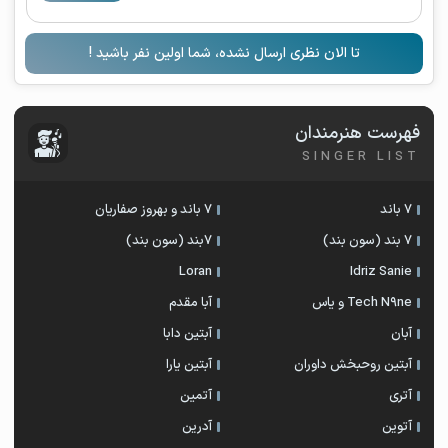
تا الان نظری ارسال نشده، شما اولین نفر باشید !
فهرست هنرمندان
SINGER LIST
7 باند
7 باند و بهروز صفاریان
7 بند (سون بند)
۷بند (سون بند)
Loran
Idriz Sanie
Tech N9ne و یاس
آبا مقدم
آبان
آبتین دابا
آبتین روحبخش داوران
آبتین یارا
آتری
آتمین
آتوین
آدرین