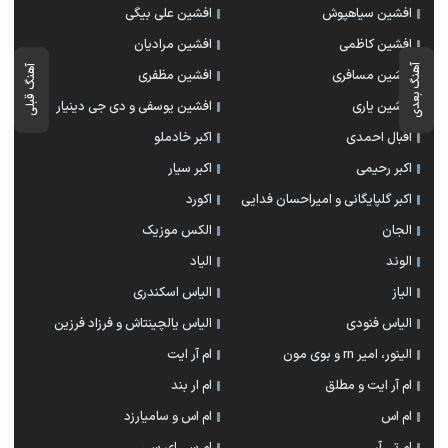
افشین سیاهپوش
افشین علی بیگی
افشین کاظمی
افشین مرادیان
آهنگ بعدی
آهنگ قبلی
افشین مسافری
افشین مظفری
افشین یاری
افشین یوسفی و دی جی دینیار
اقبال احمدی
اکبر خادملو
اکبر رحیمی
اکبر سیار
اکبر گلپایگانی و امیراحسان فدایی
اکورد
الجان
الکس موزیک
الوند
الیاد
الیاز
الیاس اسکندری
الیاس فنودی
الیاس یالچینتاش و فرزاد فرزین
الینور، امیر rn و بوی مون
ام آر ایت
ام آر ایت و مطلق
ام‌ ار بند
ام اس
ام اس و سامیارزد
ام تی آر
ام سی ای سی