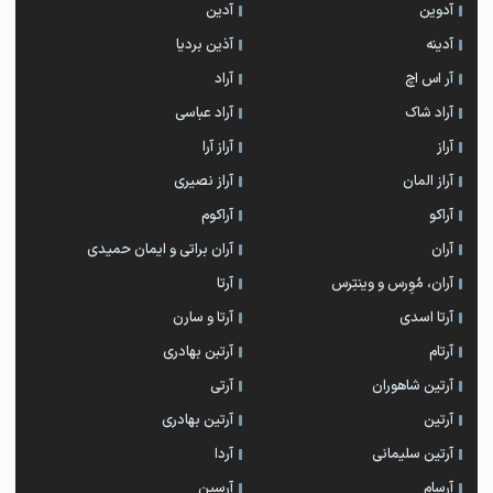
آدوین
آدین
آدینه
آذین بردیا
آر اس اچ
آراد
آراد شاک
آراد عباسی
آراز
آراز آرا
آراز المان
آراز نصیری
آراکو
آراکوم
آران
آران براتی و ایمان حمیدی
آران، مُوِرس و وینتِرس
آرتا
آرتا اسدی
آرتا و سارن
آرتام
آرتبن بهادری
آرتين شاهوران
آرتی
آرتین
آرتین بهادری
آرتین سلیمانی
آردا
آرسام
آرسین