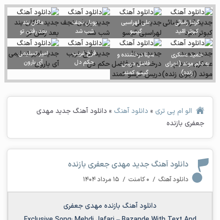
گرشا رضائی
علی لهراسبی
پویان نجف
ماکان بند
کبوتر امّید
گیسو
شب شد
بعد رفتن تو
فرخ غریب
امیر تسلیمی
حمید عسکری
سینا درخشنده و
حکم دل
آی بارون
به دلم موند (اجرای
فاضل دریس
زنده)
گیسو کمند
الو ام پی تری
»
دانلود آهنگ
»
دانلود آهنگ جدید مهدی
جعفری بازنده
دانلود آهنگ جدید مهدی جعفری بازنده
دانلود آهنگ
/
۰ کامنت
/
۱۵ مرداد ۱۴۰۴
دانلود آهنگ بازنده مهدی جعفری
Exclusive Song:
Mehdi Jafari
–
Bazande
With Text And