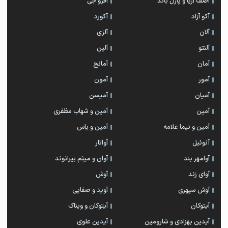
آصف آریا و پازل باند
آفرو جی
آکو آزاد
آکورد
آلان
آلزی
آلنتو
آلین
آمان
آمانج
آمور
آمون
آمیان
آمیسن
آمین
آمین و شهاب مظفری
آمین و نیما علامه
آمین و یاس
آنوئیل
آواتار
آوامهر بند
آوان و میثم بیرانوند
آوای زند
آوش
آوش سپهری
آوید و صفایی
آیتوکان
آیتوکان و ویناک
آیدین بهزادی و شارومین
آیدین علوی