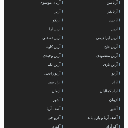
آریامین
آریان موسوی
آریانفر
آریز
آریس
آریکو
آرین
آرین آرا
آرین ابراهیمی
آرین تفضلی
آرین خلج
آرین کاوه
آرین مقصودی
آرین وحیدی
آرین یاری
آرین یکتا
آریو
آریو رایجی
آزاد
آزاد بیضا
آزاد کمالیان
آژمان
آژوان
آشور
آشین
آصف آریا
آصف آریا و پازل باند
آفرو جی
آکو آزاد
آکورد