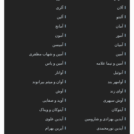
آلان
آلزی
آلنتو
آلین
آمان
آمانج
آمور
آمون
آمیان
آمیسن
آمین
آمین و شهاب مظفری
آمین و نیما علامه
آمین و یاس
آنوئیل
آواتار
آوامهر بند
آوان و میثم بیرانوند
آوای زند
آوش
آوش سپهری
آوید و صفایی
آیتوکان
آیتوکان و ویناک
آیدین بهزادی و شارومین
آیدین علوی
آیدین نورمحمدی
آیرین بهرام