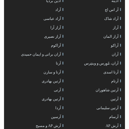
آدینه
آذین بردیا
آر اس اچ
آراد
آراد شاک
آراد عباسی
آراز
آراز آرا
آراز المان
آراز نصیری
آراکو
آراکوم
آران
آران براتی و ایمان حمیدی
آران، مُوِرس و وینتِرس
آرتا
آرتا اسدی
آرتا و سارن
آرتام
آرتبن بهادری
آرتين شاهوران
آرتی
آرتین
آرتین بهادری
آرتین سلیمانی
آردا
آرسام
آرسین
آرش AP
آرش AP و مسیح