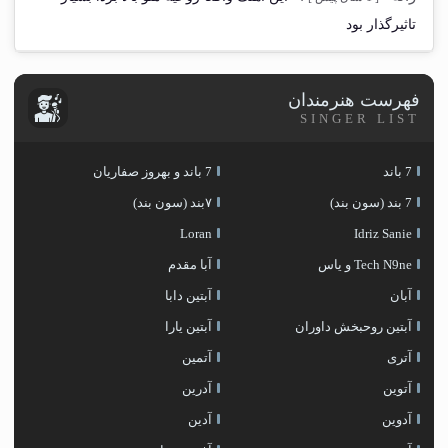
تاثیرگذار بود
فهرست هنرمندان
SINGER LIST
7 باند
7 باند و بهروز صفاریان
7 بند (سون بند)
۷بند (سون بند)
Loran
Idriz Sanie
Tech N9ne و یاس
آبا مقدم
آبان
آبتین دابا
آبتین روحبخش داوران
آبتین یارا
آتری
آتمین
آتوین
آدرین
آدوین
آدین