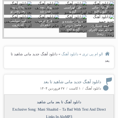
گرشا رضائی
علی لهراسبی
پویان نجف
ماکان بند
کبوتر امّید
گیسو
شب شد
بعد رفتن تو
فرخ غریب
امیر تسلیمی
سینا درخشنده و
حکم دل
آی بارون
فاضل دریس
حمید عسکری
گیسو کمند
به دلم موند (اجرای
زنده)
الو ام پی تری
»
دانلود آهنگ
»
دانلود آهنگ جدید مانی شاهید تا
بعد
دانلود آهنگ جدید مانی شاهید تا بعد
دانلود آهنگ
/
۱ کامنت
/
۲۷ فروردین ۱۴۰۴
دانلود آهنگ تا بعد مانی شاهید
Exclusive Song:
Mani Shaahid
–
Ta Bad
With Text And Direct
Links In AloMP3