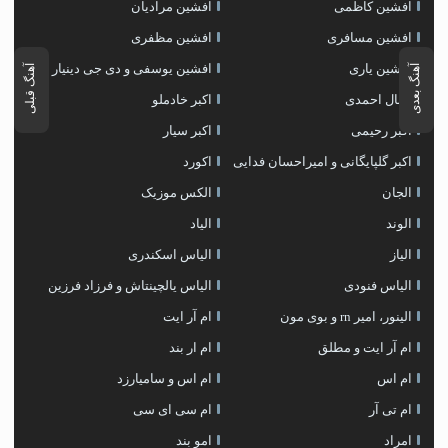
افشین کاظمی
افشین مرادیان
افشین مسافری
افشین مظفری
افشین یاری
افشین یوسفی و دی جی دینیار
آهنگ بعدی
آهنگ قبلی
اقبال احمدی
اکبر خادملو
اکبر رحیمی
اکبر سیار
اکبر گلپایگانی و امیراحسان فدایی
اکورد
الجان
الکس موزیک
الوند
الیاد
الیاز
الیاس اسکندری
الیاس فنودی
الیاس یالچینتاش و فرزاد فرزین
الینور، امیر rn و بوی مون
ام آر ایت
ام آر ایت و مطلق
ام‌ ار بند
ام اس
ام اس و سامیارزد
ام تی آر
ام سی ای سی
امراد
امو بند