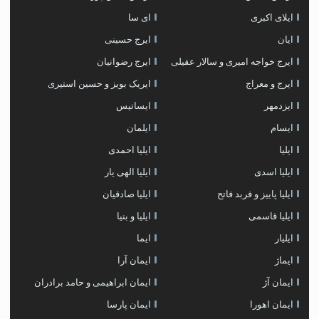
ايلاى اكبرى
ای سا
ایان
ایرج حسینی
ایرج خواجه امیری و سالار عقیلی
ایرج رضوانیان
ایرج و معراج
ایریک بویز و حسین استیری
ایزدمهر
ایساتیس
ایسام
ایلمان
ایلیا
ایلیا احمدی
ایلیا اسدی
ایلیا الهی یار
ایلیا پاییز و فربد فاتح
ایلیا صادقیان
ایلیا قاسمی
ایلیا و بنیا
ایلیار
ایما
ایماژ
ایمان آرا
ایمان آژ
ایمان ابراهیمی و حامد برادران
ایمان اهورا
ایمان پارسا