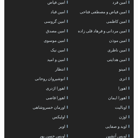
امین فرد
امین فیاض
امین فیاض و مصطفی فتاحی
امین قباد
امین کاظمی
امین گروسی
امین مردانی و فرهاد قلی زاده
امین مصدق
امین موذن
امین موسوی
امین ناظری
امین نیک
امین هدایتی
امین و امید
امینو
انتظار
انزی
انوشیروان روحانی
اهورا
اهورا اژدری
اهورا ایمان
اهورا قاضی
اوبالیت
اورمان خسروشاهی
اوژن
اولیکس
اوید و صفایی
اویر
اویس آتشین
اویس حسن پور