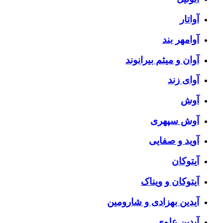
آواتار
آوامهر بند
آوان و میثم بیرانوند
آوای زند
آوش
آوش سپهری
آوید و صفایی
آیتوکان
آیتوکان و ویناک
آیدین بهزادی و شارومین
آیدین علوی