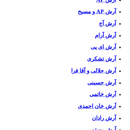
آرش AP و مسیح
آرش آج
آرش آرام
آرش ای پی
آرش تشکری
آرش جلالی و آقا فرا
آرش حسینی
آرش خاتمی
آرش خان احمدی
آرش رادان
آرش رستمى