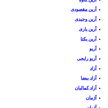
آرین مقصودی
آرین وحیدی
آرین یاری
آرین یکتا
آریو
آریو رایجی
آزاد
آزاد بیضا
آزاد کمالیان
آژمان
آژوان