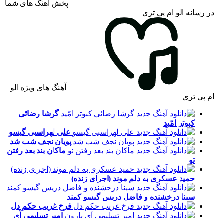
پخش آهنگ های شما
در رسانه الو ام پی تری
آهنگ های ویژه الو
ام پی تری
گرشا رضائی
کبوتر امّید
علی لهراسبی
گیسو
پویان نجف
شب شد
ماکان بند
بعد رفتن
تو
حمید عسکری
به دلم موند (اجرای زنده)
سینا درخشنده و فاضل دریس
گیسو کمند
فرخ غریب
حکم دل
امیر تسلیمی
آی