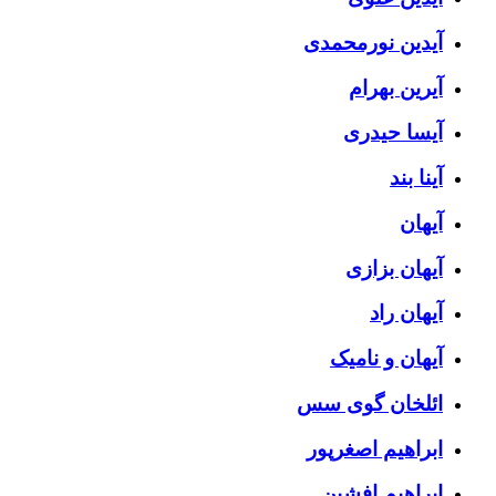
آیدین نورمحمدی
آیرین بهرام
آیسا حیدری
آینا بند
آیهان
آیهان بزازی
آیهان راد
آیهان و نامیک
ائلخان گوی سس
ابراهیم اصغرپور
ابراهیم افشین