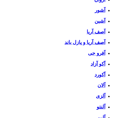
آشور
آشین
آصف آریا
آصف آریا و پازل باند
آفرو جی
آکو آزاد
آکورد
آلان
آلزی
آلنتو
آلین