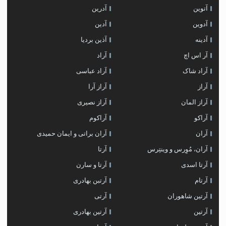
آتوین
آدرین
آدوین
آدین
آدینه
آذین بردیا
آر اس اچ
آراد
آراد شاک
آراد عباسی
آراز
آراز آرا
آراز المان
آراز نصیری
آراکو
آراکوم
آران
آران براتی و ایمان حمیدی
آران، مُوِرس و وینتِرس
آرتا
آرتا اسدی
آرتا و سارن
آرتام
آرتبن بهادری
آرتين شاهوران
آرتی
آرتین
آرتین بهادری