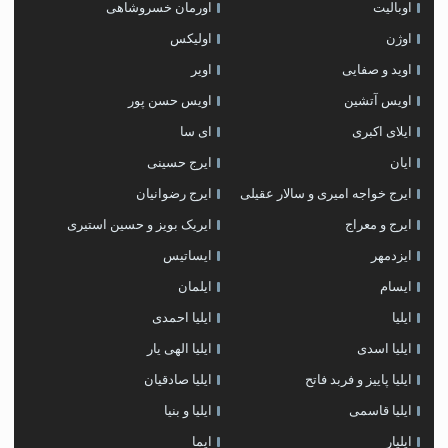
اوبالیت
اورمان خسروشاهی
اوژن
اولیکس
اوید و صفایی
اویر
اویس آتشین
اویس حسن پور
ايلاى اكبرى
ای سا
ایان
ایرج حسینی
ایرج خواجه امیری و سالار عقیلی
ایرج رضوانیان
ایرج و معراج
ایریک بویز و حسین استیری
ایزدمهر
ایساتیس
ایسام
ایلمان
ایلیا
ایلیا احمدی
ایلیا اسدی
ایلیا الهی یار
ایلیا پاییز و فربد فاتح
ایلیا صادقیان
ایلیا قاسمی
ایلیا و بنیا
ایلیار
ایما