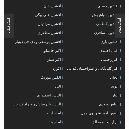
افشین حسنی
افشین خان
افشین سیاهپوش
افشین علی بیگی
آهنگ بعدی
آهنگ قبلی
افشین کاظمی
افشین مرادیان
افشین مسافری
افشین مظفری
افشین یاری
افشین یوسفی و دی جی دینیار
اقبال احمدی
اکبر خادملو
اکبر رحیمی
اکبر سیار
اکبر گلپایگانی و امیراحسان فدایی
اکورد
الجان
الکس موزیک
الوند
الیاد
الیاز
الیاس اسکندری
الیاس فنودی
الیاس یالچینتاش و فرزاد فرزین
الینور، امیر rn و بوی مون
ام آر ایت
ام آر ایت و مطلق
ام‌ ار بند