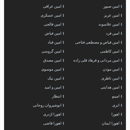
امین صبور
امین عراقی
امین عزیز
امین عسکری
امین علاسوند
امین فالجی
امین فرد
امین فیاض
امین فیاض و مصطفی فتاحی
امین قباد
امین کاظمی
امین گروسی
امین مردانی و فرهاد قلی زاده
امین مصدق
امین موذن
امین موسوی
امین ناظری
امین نیک
امین هدایتی
امین و امید
امینو
انتظار
انزی
انوشیروان روحانی
اهورا
اهورا اژدری
اهورا ایمان
اهورا قاضی