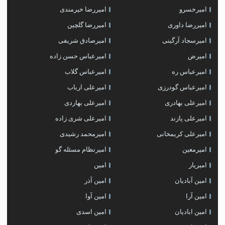
امیرخسرو
امیررضا خیرمندی
امیررضا داوری
امیررضا گلچین
امیرسجاد آرگینی
امیرصادق شریفی
امیرض
امیرعباس حسن زاده
امیرعباس ره
امیرعباس گلاب
امیرعباس گودرزی
امیرعلی ارباب
امیرعلی بهادری
امیرعلی بهاردی
امیرعلی پازند
امیرعلی شری زاده
امیرعلی کریمخانی
امیرمحمد رشیدی
امیرمعین
امیرنظام مسئله گو
امیریار
امین
امین آبادیان
امین آذر
امین آرا
امین آوا
امین ابادیان
امین اسدی