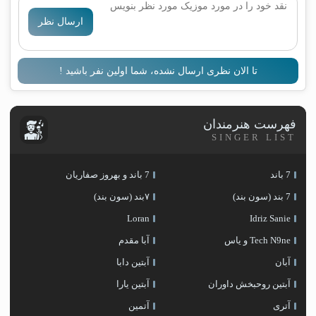
ارسال نظر
تا الان نظری ارسال نشده، شما اولین نفر باشید !
فهرست هنرمندان
SINGER LIST
7 باند
7 باند و بهروز صفاریان
7 بند (سون بند)
۷بند (سون بند)
Loran
Idriz Sanie
Tech N9ne و یاس
آبا مقدم
آبان
آبتین دابا
آبتین روحبخش داوران
آبتین یارا
آتری
آتمین