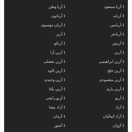
آریا مسعود
آریا وطن
آریابد
آریاتون
آریامین
آریان موسوی
آریانفر
آریز
آریس
آریکو
آرین
آرین آرا
آرین ابراهیمی
آرین تفضلی
آرین خلج
آرین کاوه
آرین مقصودی
آرین وحیدی
آرین یاری
آرین یکتا
آریو
آریو رایجی
آزاد
آزاد بیضا
آزاد کمالیان
آژمان
آژوان
آشور