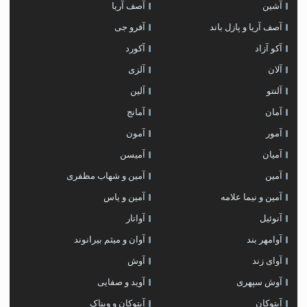
آشین
آصف آریا
آصف آریا و پازل باند
آفرو جی
آکو آزاد
آکورد
آلان
آلزی
آلنتو
آلین
آمان
آمانج
آمور
آمون
آمیان
آمیسن
آمین
آمین و شهاب مظفری
آمین و نیما علامه
آمین و یاس
آنوئیل
آواتار
آوامهر بند
آوان و میثم بیرانوند
آوای زند
آوش
آوش سپهری
آوید و صفایی
آیتوکان
آیتوکان و ویناک