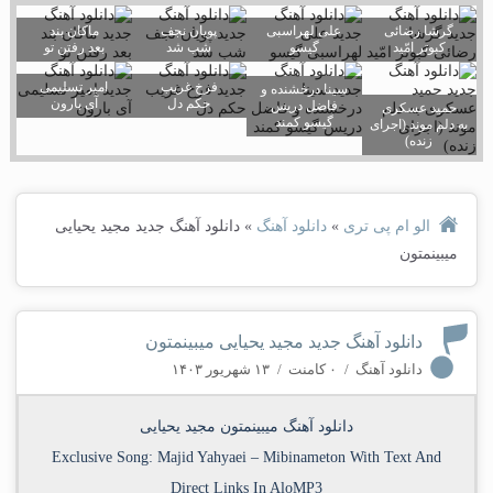
گرشا رضائی
علی لهراسبی
پویان نجف
ماکان بند
کبوتر امّید
گیسو
شب شد
بعد رفتن تو
فرخ غریب
امیر تسلیمی
سینا درخشنده و
حکم دل
آی بارون
فاضل دریس
حمید عسکری
گیسو کمند
به دلم موند (اجرای
زنده)
الو ام پی تری
»
دانلود آهنگ
»
دانلود آهنگ جدید مجید یحیایی
میبینمتون
دانلود آهنگ جدید مجید یحیایی میبینمتون
دانلود آهنگ
/
۰ کامنت
/
۱۳ شهریور ۱۴۰۳
دانلود آهنگ میبینمتون مجید یحیایی
Exclusive Song:
Majid Yahyaei
–
Mibinameton
With Text And
Direct Links In AloMP3