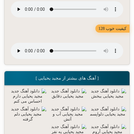
کیفیت خوب 128
[ آهنگ های بیشتر از مجید یحیایی ]