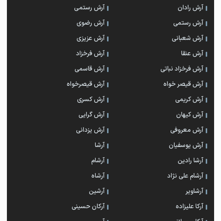
آرش رادان
آرش رستمى
آرش رستمی
آرش رضوی
آرش شعبانی
آرش عزیزی
آرش عنقا
آرش فرخزاد
آرش فرخزاد نباتی
آرش قاسمی
آرش قیصر خواه
آرش قیصرخواه
آرش کریمی
آرش کسری
آرش کیهان
آرش گرایی
آرش معروفی
آرش یزدانی
آرش یوسفیان
آرشا
آرشا رادین
آرشام
آرشام علی نژاد
آرشاه
آرشاویر
آرشین
آرکا علیزاده
آرکان حسینی