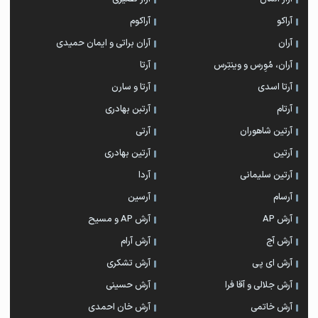
آراکو
آراکوم
آران
آران براتی و ایمان حمیدی
آران، مُوِرس و وینتِرس
آرتا
آرتا اسدی
آرتا و سارن
آرتام
آرتبن بهادری
آرتين شاهوران
آرتی
آرتین
آرتین بهادری
آرتین سلیمانی
آردا
آرسام
آرسین
آرش AP
آرش AP و مسیح
آرش آج
آرش آرام
آرش ای پی
آرش تشکری
آرش جلالی و آقا فرا
آرش حسینی
آرش خاتمی
آرش خان احمدی