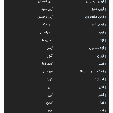
آرین ابراهیمی
آرین تفضلی
آرین خلج
آرین کاوه
آرین مقصودی
آرین وحیدی
آرین یاری
آرین یکتا
آریو
آریو رایجی
آزاد
آزاد بیضا
آزاد کمالیان
آژمان
آژوان
آشور
آشین
آصف آریا
آصف آریا و پازل باند
آفرو جی
آکو آزاد
آکورد
آلان
آلزی
آلنتو
آلین
آمان
آمانج
آمور
آمون