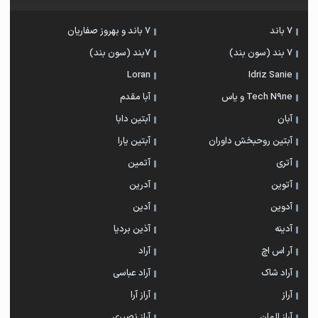
7 باند
7 باند و بهروز صفاریان
7 بند (سون بند)
۷بند (سون بند)
Loran
Idriz Sanie
Tech N9ne و یاس
آبا مقدم
آبان
آبتین دابا
آبتین روحبخش داوران
آبتین یارا
آتری
آتمین
آتوین
آدرین
آدوین
آدین
آدینه
آذین بردیا
آر اس اچ
آراد
آراد شاک
آراد عباسی
آراز
آراز آرا
آراز المان
آراز نصیری