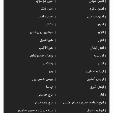
امین موذن
امین موسوی
امین ناظری
امین نیک
امین هدایتی
امین و امید
امینو
انتظار
انزی
انوشیروان روحانی
اهورا
اهورا اژدری
اهورا ایمان
اهورا قاضی
اوبالیت
اورمان خسروشاهی
اوژن
اولیکس
اوید و صفایی
اویر
اویس آتشین
اویس حسن پور
ايلاى اكبرى
ای سا
ایان
ایرج حسینی
ایرج خواجه امیری و سالار عقیلی
ایرج رضوانیان
ایرج و معراج
ایریک بویز و حسین استیری