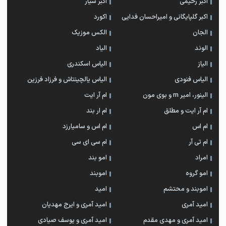
اکبر رحیمی
اکبر سیار
اکبر گلپایگانی و امیراحسان فدایی
اکورد
الجان
الکس موزیک
الوند
الیاد
الیاز
الیاس اسکندری
الیاس فنودی
الیاس یالچینتاش و فرزاد فرزین
الینور، امیر rn و بوی مون
ام آر ایت
ام آر ایت و مطلق
ام‌ ار بند
ام اس
ام اس و سامیارزد
ام تی آر
ام سی ای سی
امراد
امو بند
امو گروه
اموبند
اموبند و محتشم
امید
امید آمری
امید آمری و ایرج مهدیان
امید آمری و مهدی مقدم
امید آمری و یوسف صیادی