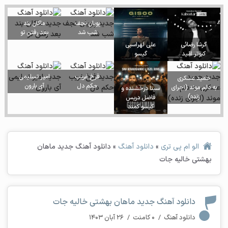
پویان نجف
ماکان بند
شب شد
بعد رفتن تو
گرشا رضائی
علی لهراسبی
کبوتر امّید
گیسو
فرخ غریب
امیر تسلیمی
حمید عسکری
حکم دل
آی بارون
به دلم موند (اجرای
سینا درخشنده و
زنده)
فاضل دریس
گیسو کمند
الو ام پی تری
»
دانلود آهنگ
»
دانلود آهنگ جدید ماهان
بهشتی خالیه جات
دانلود آهنگ جدید ماهان بهشتی خالیه جات
دانلود آهنگ
/
۰ کامنت
/
۲۶ آبان ۱۴۰۳