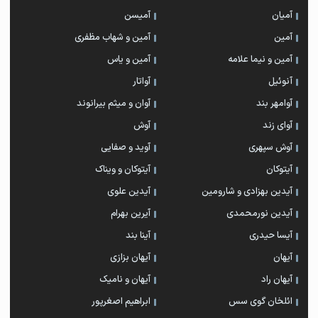
آمیان
آمیسن
آمین
آمین و شهاب مظفری
آمین و نیما علامه
آمین و یاس
آنوئیل
آواتار
آوامهر بند
آوان و میثم بیرانوند
آوای زند
آوش
آوش سپهری
آوید و صفایی
آیتوکان
آیتوکان و ویناک
آیدین بهزادی و شارومین
آیدین علوی
آیدین نورمحمدی
آیرین بهرام
آیسا حیدری
آینا بند
آیهان
آیهان بزازی
آیهان راد
آیهان و نامیک
ائلخان گوی سس
ابراهیم اصغرپور