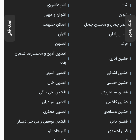
اشنو
اشو عاشوری
اشوان
اشوان و مهیار
آهنگ بعدی
آهنگ قبلی
اصغر جمال و محسن جمال
اصلان حقیقت
اصلان رادان
افران
اَفرند
افسون
افشین آذری و محمدرضا شعبان
افشین آذری
زاده
افشین اشرفی
افشین امینی
افشین حسنی
افشین خان
افشین سیاهپوش
افشین علی بیگی
افشین کاظمی
افشین مرادیان
افشین مسافری
افشین مظفری
افشین یاری
افشین یوسفی و دی جی دینیار
اقبال احمدی
اکبر خادملو