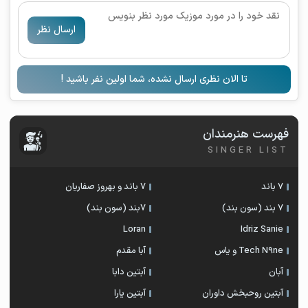
ارسال نظر
تا الان نظری ارسال نشده، شما اولین نفر باشید !
فهرست هنرمندان
SINGER LIST
7 باند
7 باند و بهروز صفاریان
7 بند (سون بند)
۷بند (سون بند)
Loran
Idriz Sanie
Tech N9ne و یاس
آبا مقدم
آبان
آبتین دابا
آبتین روحبخش داوران
آبتین یارا