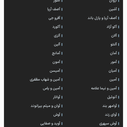
آژوان
آشور
آشین
آصف آریا
آصف آریا و پازل باند
آفرو جی
آکو آزاد
آکورد
آلان
آلزی
آلنتو
آلین
آمان
آمانج
آمور
آمون
آمیان
آمیسن
آمین
آمین و شهاب مظفری
آمین و نیما علامه
آمین و یاس
آنوئیل
آواتار
آوامهر بند
آوان و میثم بیرانوند
آوای زند
آوش
آوش سپهری
آوید و صفایی