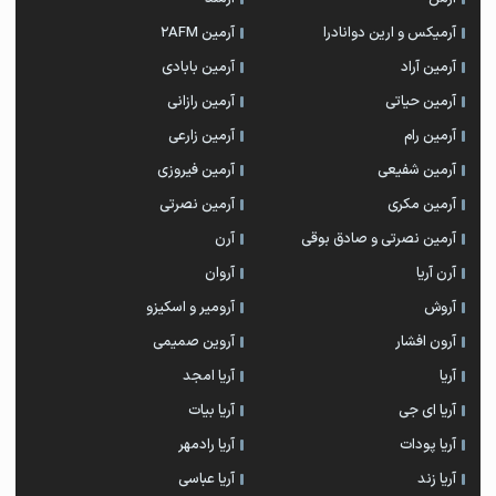
آرمیکس و ارین دوانادرا
آرمین 2AFM
آرمین آراد
آرمین بابادی
آرمین حیاتی
آرمین رازانی
آرمین رام
آرمین زارعی
آرمین شفیعی
آرمین فیروزی
آرمین مکری
آرمین نصرتی
آرمین نصرتی و صادق بوقی
آرن
آرن آریا
آروان
آروش
آرومیر و اسکیزو
آرون افشار
آروین صمیمی
آریا
آریا امجد
آریا ای جی
آریا بیات
آریا پودات
آریا رادمهر
آریا زند
آریا عباسی