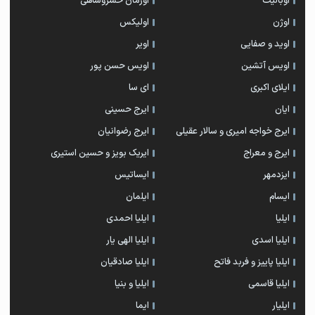
اوبالیت
اورمان خسروشاهی
اوژن
اولیکس
اوید و صفایی
اویر
اویس آتشین
اویس حسن پور
ايلاى اكبرى
ای سا
ایان
ایرج حسینی
ایرج خواجه امیری و سالار عقیلی
ایرج رضوانیان
ایرج و معراج
ایریک بویز و حسین استیری
ایزدمهر
ایساتیس
ایسام
ایلمان
ایلیا
ایلیا احمدی
ایلیا اسدی
ایلیا الهی یار
ایلیا پاییز و فربد فاتح
ایلیا صادقیان
ایلیا قاسمی
ایلیا و بنیا
ایلیار
ایما