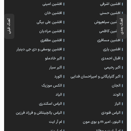
افشین اشرفی
افشین امینی
افشین حسنی
افشین خان
آهنگ بعدی
آهنگ قبلی
افشین سیاهپوش
افشین علی بیگی
افشین کاظمی
افشین مرادیان
افشین مسافری
افشین مظفری
افشین یاری
افشین یوسفی و دی جی دینیار
اقبال احمدی
اکبر خادملو
اکبر رحیمی
اکبر سیار
اکبر گلپایگانی و امیراحسان فدایی
اکورد
الجان
الکس موزیک
الوند
الیاد
الیاز
الیاس اسکندری
الیاس فنودی
الیاس یالچینتاش و فرزاد فرزین
الینور، امیر rn و بوی مون
ام آر ایت
ام آر ایت و مطلق
ام‌ ار بند