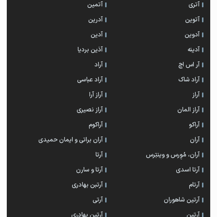
آتری
آتمین
آتوین
آدرین
آدوین
آدین
آدینه
آذین بردیا
آر اس اچ
آراد
آراد شاک
آراد عباسی
آراز
آراز آرا
آراز المان
آراز نصیری
آراکو
آراکوم
آران
آران براتی و ایمان حمیدی
آران، مُوِرس و وینتِرس
آرتا
آرتا اسدی
آرتا و سارن
آرتام
آرتبن بهادری
آرتين شاهوران
آرتی
آرتین
آرتین بهادری