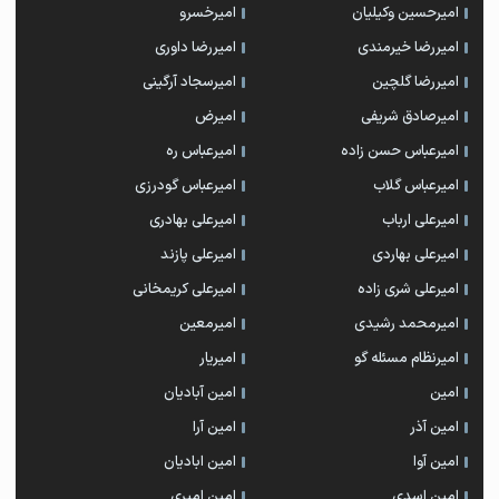
امیرحسین وکیلیان
امیرخسرو
امیررضا خیرمندی
امیررضا داوری
امیررضا گلچین
امیرسجاد آرگینی
امیرصادق شریفی
امیرض
امیرعباس حسن زاده
امیرعباس ره
امیرعباس گلاب
امیرعباس گودرزی
امیرعلی ارباب
امیرعلی بهادری
امیرعلی بهاردی
امیرعلی پازند
امیرعلی شری زاده
امیرعلی کریمخانی
امیرمحمد رشیدی
امیرمعین
امیرنظام مسئله گو
امیریار
امین
امین آبادیان
امین آذر
امین آرا
امین آوا
امین ابادیان
امین اسدی
امین امیری