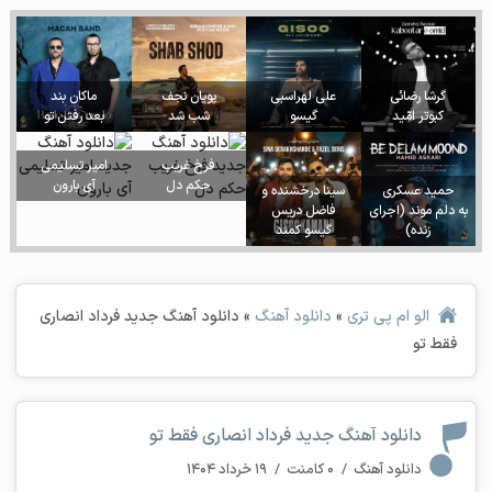
گرشا رضائی
علی لهراسبی
پویان نجف
ماکان بند
کبوتر امّید
گیسو
شب شد
بعد رفتن تو
فرخ غریب
امیر تسلیمی
حکم دل
آی بارون
حمید عسکری
سینا درخشنده و
به دلم موند (اجرای
فاضل دریس
زنده)
گیسو کمند
الو ام پی تری
»
دانلود آهنگ
»
دانلود آهنگ جدید فرداد انصاری
فقط تو
دانلود آهنگ جدید فرداد انصاری فقط تو
دانلود آهنگ
/
۰ کامنت
/
۱۹ خرداد ۱۴۰۴