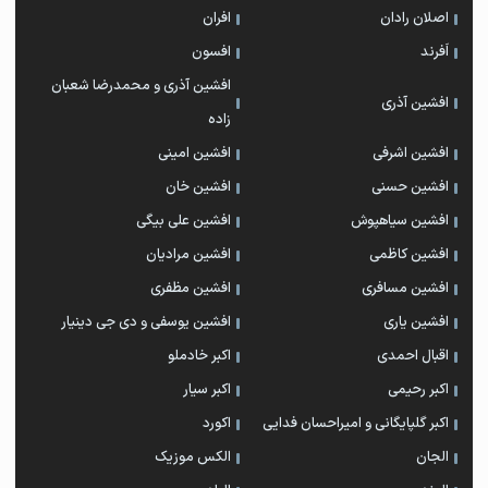
اصلان رادان
افران
اَفرند
افسون
افشین آذری و محمدرضا شعبان
افشین آذری
زاده
افشین اشرفی
افشین امینی
افشین حسنی
افشین خان
افشین سیاهپوش
افشین علی بیگی
افشین کاظمی
افشین مرادیان
افشین مسافری
افشین مظفری
افشین یاری
افشین یوسفی و دی جی دینیار
اقبال احمدی
اکبر خادملو
اکبر رحیمی
اکبر سیار
اکبر گلپایگانی و امیراحسان فدایی
اکورد
الجان
الکس موزیک