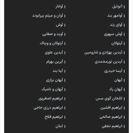
آنوئیل
آواتار
آوامهر بند
آوان و میثم بیرانوند
آوای زند
آوش
آوش سپهری
آوید و صفایی
آیتوکان
آیتوکان و ویناک
آیدین بهزادی و شارومین
آیدین علوی
آیدین نورمحمدی
آیرین بهرام
آیسا حیدری
آینا بند
آیهان
آیهان بزازی
آیهان راد
آیهان و نامیک
ائلخان گوی سس
ابراهیم اصغرپور
ابراهیم افشین
ابراهیم درزی حاجی
ابراهیم صالحی
ابراهیم فلاح
ابراهیم نجفی
ابنان