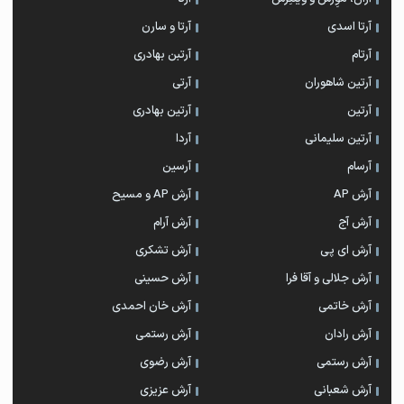
آرتا اسدی
آرتا و سارن
آرتام
آرتبن بهادری
آرتين شاهوران
آرتی
آرتین
آرتین بهادری
آرتین سلیمانی
آردا
آرسام
آرسین
آرش AP
آرش AP و مسیح
آرش آج
آرش آرام
آرش ای پی
آرش تشکری
آرش جلالی و آقا فرا
آرش حسینی
آرش خاتمی
آرش خان احمدی
آرش رادان
آرش رستمى
آرش رستمی
آرش رضوی
آرش شعبانی
آرش عزیزی