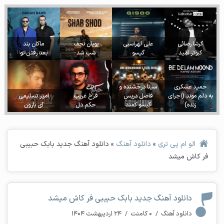
گرشا رضائی
علی لهراسبی
پویان نجف
ماکان بند
کبوتر امّید
گیسو
شب شد
بعد رفتن تو
حمید عسکری
سینا درخشنده و
به دلم موند (اجرای
فاضل دریس
فرخ غریب
امیر تسلیمی
زنده)
گیسو کمند
حکم دل
آی بارون
الو ام پی تری
»
دانلود آهنگ
»
دانلود آهنگ جدید بابک حبیبی
فر کاش میشد
دانلود آهنگ جدید بابک حبیبی فر کاش میشد
دانلود آهنگ
/
۰ کامنت
/
۲۴ اردیبهشت ۱۴۰۴