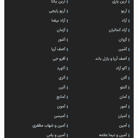
آرین یاری
آرین یکتا
آریو
آریو رایجی
آزاد
آزاد بیضا
آزاد کمالیان
آژمان
آژوان
آشور
آشین
آصف آریا
آصف آریا و پازل باند
آفرو جی
آکو آزاد
آکورد
آلان
آلزی
آلنتو
آلین
آمان
آمانج
آمور
آمون
آمیان
آمیسن
آمین
آمین و شهاب مظفری
آمین و نیما علامه
آمین و یاس