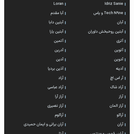
Loran
Idriz Sanie
Tech N9ne و یاس
آبا مقدم
آبان
آبتین دابا
آبتین روحبخش داوران
آبتین یارا
آتری
آتمین
آتوین
آدرین
آدوین
آدین
آدینه
آذین بردیا
آر اس اچ
آراد
آراد شاک
آراد عباسی
آراز
آراز آرا
آراز المان
آراز نصیری
آراکو
آراکوم
آران
آران براتی و ایمان حمیدی
آران، مُوِرس و وینتِرس
آرتا