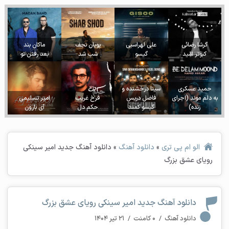
گرشا رضائی
علی لهراسبی
پویان نجف
ماکان بند
کبوتر امّید
گیسو
شب شد
بعد رفتن تو
حمید عسکری
سینا درخشنده و
به دلم موند (اجرای
فاضل دریس
فرخ غریب
امیر تسلیمی
زنده)
گیسو کمند
حکم دل
آی بارون
الو ام پی تری
»
دانلود آهنگ
»
دانلود آهنگ جدید امیر سینکی
رویای عشق بزرگ
دانلود آهنگ جدید امیر سینکی رویای عشق بزرگ
دانلود آهنگ
/
۰ کامنت
/
۲۱ تیر ۱۴۰۴