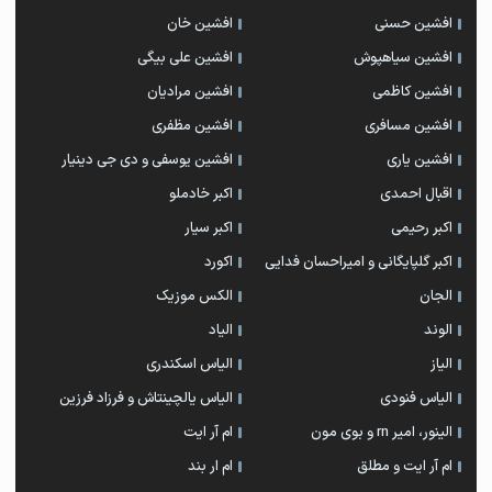
افشین حسنی
افشین خان
افشین سیاهپوش
افشین علی بیگی
افشین کاظمی
افشین مرادیان
افشین مسافری
افشین مظفری
افشین یاری
افشین یوسفی و دی جی دینیار
اقبال احمدی
اکبر خادملو
اکبر رحیمی
اکبر سیار
اکبر گلپایگانی و امیراحسان فدایی
اکورد
الجان
الکس موزیک
الوند
الیاد
الیاز
الیاس اسکندری
الیاس فنودی
الیاس یالچینتاش و فرزاد فرزین
الینور، امیر rn و بوی مون
ام آر ایت
ام آر ایت و مطلق
ام‌ ار بند