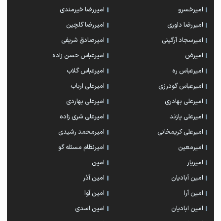
امیرخسرو
امیررضا خیرمندی
امیررضا داوری
امیررضا گلچین
امیرسجاد آرگینی
امیرصادق شریفی
امیرض
امیرعباس حسن زاده
امیرعباس ره
امیرعباس گلاب
امیرعباس گودرزی
امیرعلی ارباب
امیرعلی بهادری
امیرعلی بهاردی
امیرعلی پازند
امیرعلی شری زاده
امیرعلی کریمخانی
امیرمحمد رشیدی
امیرمعین
امیرنظام مسئله گو
امیریار
امین
امین آبادیان
امین آذر
امین آرا
امین آوا
امین ابادیان
امین اسدی