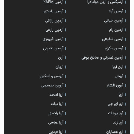
آرمیکس و ارین دوانادرا
آرمین 2AFM
آرمین آراد
آرمین بابادی
آرمین حیاتی
آرمین رازانی
آرمین رام
آرمین زارعی
آرمین شفیعی
آرمین فیروزی
آرمین مکری
آرمین نصرتی
آرمین نصرتی و صادق بوقی
آرن
آرن آریا
آروان
آروش
آرومیر و اسکیزو
آرون افشار
آروین صمیمی
آریا
آریا امجد
آریا ای جی
آریا بیات
آریا پودات
آریا رادمهر
آریا زند
آریا عباسی
آریا عصاران
آریا فردین