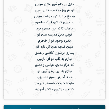
داری رو دلم مُهر عشق میزنی
تو هر روز به نام خدا رو زمین
یه باغ جدید توو بهشت میزنی
به مِهری که توو قلبته حاضرم
باهات تا ته این مسیرو برم
تویی بانیِ مدرسه های نو
نمیره وجود تو از خاطرم
میان غنچه های گل تازه که
بسازی براشون کلاسی ز عشق
بنازم به قلب تو ای نازنین
که هرگز نداری هراسی ز عشق
بنازم به این راه و آیین تو
که تا آخرش عمق دلسوزیه
منو با خودت همسفر کن ببر
که این بهترین دانش آموزیه