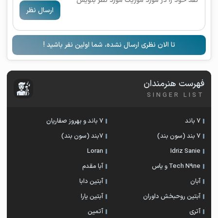
ارسال نظر
تا الان نظری ارسال نشده، شما اولین نفر باشید !
فهرست هنرمندان
SINGER LIST
7 باند
7 باند و بهروز صفاریان
7 بند (سون بند)
۷بند (سون بند)
Loran
Idriz Sanie
Tech N9ne و یاس
آبا مقدم
آبان
آبتین دابا
آبتین روحبخش داوران
آبتین یارا
آتری
آتمین