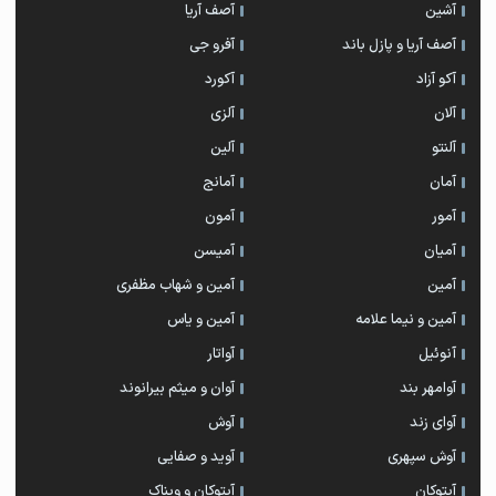
آشین
آصف آریا
آصف آریا و پازل باند
آفرو جی
آکو آزاد
آکورد
آلان
آلزی
آلنتو
آلین
آمان
آمانج
آمور
آمون
آمیان
آمیسن
آمین
آمین و شهاب مظفری
آمین و نیما علامه
آمین و یاس
آنوئیل
آواتار
آوامهر بند
آوان و میثم بیرانوند
آوای زند
آوش
آوش سپهری
آوید و صفایی
آیتوکان
آیتوکان و ویناک