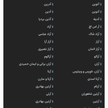
آتوین
آدرین
آدوین
آدین
آدینه
آذین بردیا
آر اس اچ
آراد
آراد شاک
آراد عباسی
آراز
آراز آرا
آراز المان
آراز نصیری
آراکو
آراکوم
آران
آران براتی و ایمان حمیدی
آران، مُوِرس و وینتِرس
آرتا
آرتا اسدی
آرتا و سارن
آرتام
آرتبن بهادری
آرتين شاهوران
آرتی
آرتین
آرتین بهادری