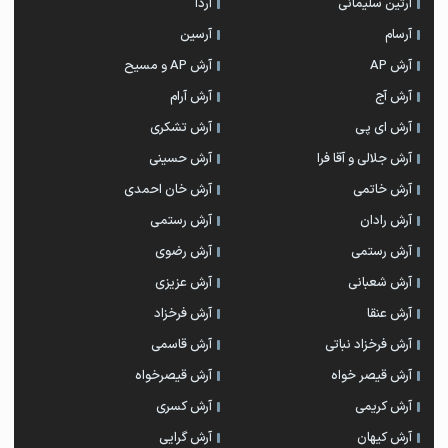
آرتین سلیمانی
آردا
آرسام
آرسین
آرش AP
آرش AP و مسیح
آرش آج
آرش آرام
آرش ای پی
آرش تشکری
آرش جلالی و آقا فرا
آرش حسینی
آرش خاتمی
آرش خان احمدی
آرش رادان
آرش رستمى
آرش رستمی
آرش رضوی
آرش شعبانی
آرش عزیزی
آرش عنقا
آرش فرخزاد
آرش فرخزاد نباتی
آرش قاسمی
آرش قیصر خواه
آرش قیصرخواه
آرش کریمی
آرش کسری
آرش کیهان
آرش گرایی