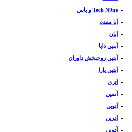
Tech N9ne و یاس
آبا مقدم
آبان
آبتین دابا
آبتین روحبخش داوران
آبتین یارا
آتری
آتمین
آتوین
آدرین
آدوین