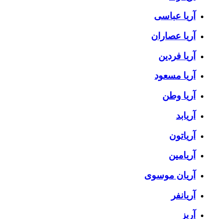
آریا عباسی
آریا عصاران
آریا فردین
آریا مسعود
آریا وطن
آریابد
آریاتون
آریامین
آریان موسوی
آریانفر
آریز