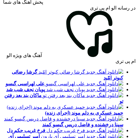
پخش آهنگ های شما
در رسانه الو ام پی تری
آهنگ های ویژه الو
ام پی تری
گرشا رضائی
کبوتر امّید
علی لهراسبی
گیسو
پویان نجف
شب شد
ماکان بند
بعد رفتن
تو
حمید عسکری
به دلم موند (اجرای زنده)
سینا درخشنده و فاضل دریس
گیسو کمند
فرخ غریب
حکم دل
امیر تسلیمی
آی