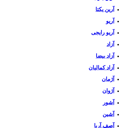
آرین یکتا
آریو
آریو رایجی
آزاد
آزاد بیضا
آزاد کمالیان
آژمان
آژوان
آشور
آشین
آصف آریا