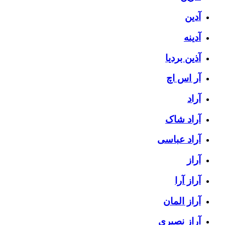
آدین
آدینه
آذین بردیا
آر اس اچ
آراد
آراد شاک
آراد عباسی
آراز
آراز آرا
آراز المان
آراز نصیری