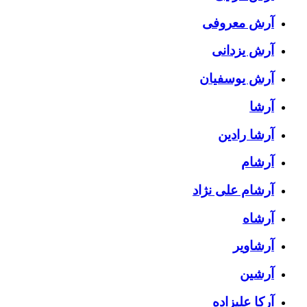
آرش معروفی
آرش یزدانی
آرش یوسفیان
آرشا
آرشا رادین
آرشام
آرشام علی نژاد
آرشاه
آرشاویر
آرشین
آرکا علیزاده