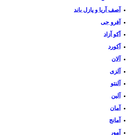
آصف آریا و پازل باند
آفرو جی
آکو آزاد
آکورد
آلان
آلزی
آلنتو
آلین
آمان
آمانج
آمور