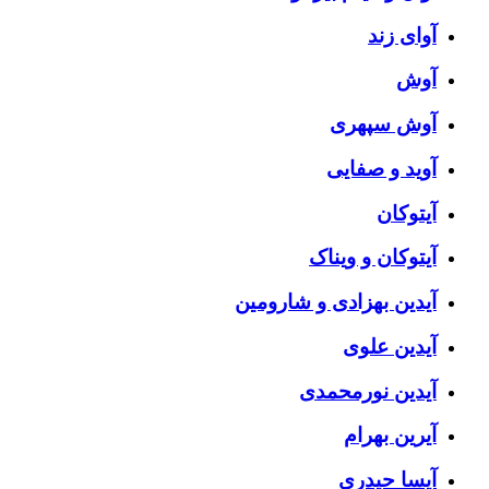
آوای زند
آوش
آوش سپهری
آوید و صفایی
آیتوکان
آیتوکان و ویناک
آیدین بهزادی و شارومین
آیدین علوی
آیدین نورمحمدی
آیرین بهرام
آیسا حیدری