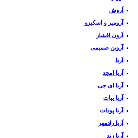
آروش
آرومیر و اسکیزو
آرون افشار
آروین صمیمی
آریا
آریا امجد
آریا ای جی
آریا بیات
آریا پودات
آریا رادمهر
آریا زند