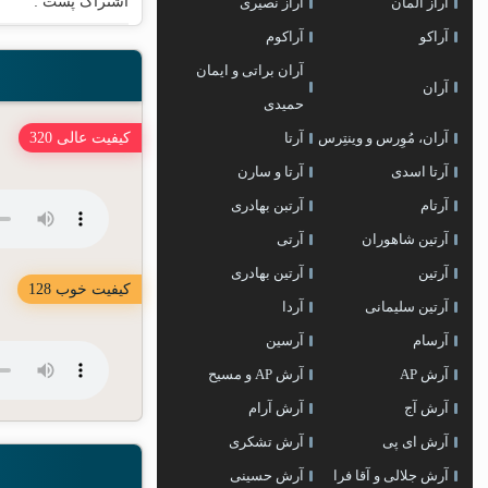
اشتراک پست :
آراز المان
آراز نصیری
آراکو
آراکوم
آران براتی و ایمان
آران
حمیدی
آران، مُوِرس و وینتِرس
آرتا
کیفیت عالی 320
آرتا اسدی
آرتا و سارن
آرتام
آرتبن بهادری
آرتين شاهوران
آرتی
آرتین
آرتین بهادری
کیفیت خوب 128
آرتین سلیمانی
آردا
آرسام
آرسین
آرش AP
آرش AP و مسیح
آرش آج
آرش آرام
آرش ای پی
آرش تشکری
آرش جلالی و آقا فرا
آرش حسینی