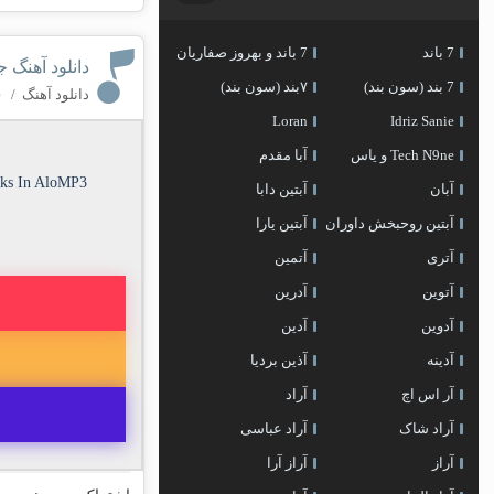
7 باند
7 باند و بهروز صفاریان
دانلود آهنگ 
7 بند (سون بند)
۷بند (سون بند)
دانلود آهنگ
/
۰ کا
Loran
Idriz Sanie
Tech N9ne و یاس
آبا مقدم
nks In AloMP3
آبان
آبتین دابا
آبتین روحبخش داوران
آبتین یارا
آتری
آتمین
آتوین
آدرین
آدوین
آدین
آدینه
آذین بردیا
آر اس اچ
آراد
آراد شاک
آراد عباسی
آراز
آراز آرا