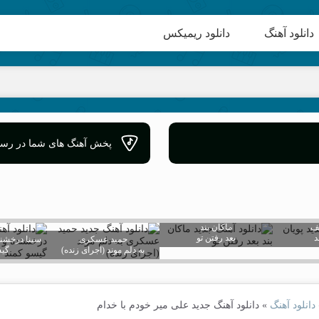
دانلود آهنگ
دانلود ریمیکس
پخش آهنگ های شما در رسان
جف
ماکان بند
بعد رفتن تو
حمید عسکری
سینا درخشن
به دلم موند (اجرای زنده)
گیس
دانلود آهنگ
»
دانلود آهنگ جدید علی میر خودم با خدام