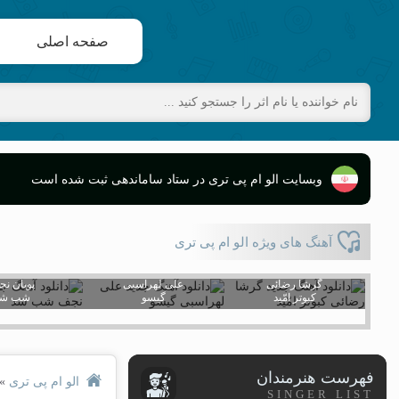
صفحه اصلی
وبسایت الو ام پی تری در ستاد ساماندهی ثبت شده است
آهنگ های ویژه الو ام پی تری
گرشا رضائی
علی لهراسبی
پویان ن
کبوتر امّید
گیسو
شب شد
فهرست هنرمندان
الو ام پی تری
»
SINGER LIST