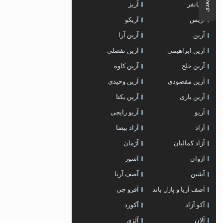
آریانفر
آریز
آریس
آریکو
آرین
آرین آرا
آرین ابراهیمی
آرین تفضلی
آرین خلج
آرین کاوه
آرین مقصودی
آرین وحیدی
آرین یاری
آرین یکتا
آریو
آریو رایجی
آزاد
آزاد بیضا
آزاد کمالیان
آژمان
آژوان
آشور
آشین
آصف آریا
آصف آریا و پازل باند
آفرو جی
آکو آزاد
آکورد
آلان
آلزی