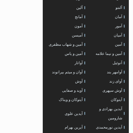
آلنتو
آلین
آمان
آمانج
آمور
آمون
آمیان
آمیسن
آمین
آمین و شهاب مظفری
آمین و نیما علامه
آمین و یاس
آنوئیل
آواتار
آوامهر بند
آوان و میثم بیرانوند
آوای زند
آوش
آوش سپهری
آوید و صفایی
آیتوکان
آیتوکان و ویناک
آیدین بهزادی و
آیدین علوی
شارومین
آیدین نورمحمدی
آیرین بهرام