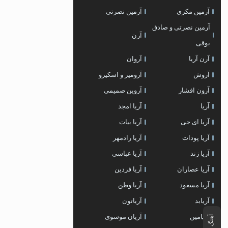
آرمین مکری
آرمین نصرتی
آرمین نصرتی و صادق
آرن
بوقی
آرن آریا
آروان
آروش
آرومیر و اسکیزو
آرون افشار
آروین صمیمی
آریا
آریا امجد
آریا ای جی
آریا بیات
آریا پودات
آریا رادمهر
آریا زند
آریا عباسی
آریا عصاران
آریا فردین
آریا مسعود
آریا وطن
آریابد
آریاتون
آریامین
آریان موسوی
آهنگ بعدی