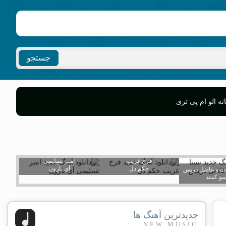
جستجو
ه الو ام پی تری
فرخ غریب
امیر تسلیمی
حکم دل
آی بارون
ده و فاضل دریس
و کمند
جدیدترین آهنگ ها
NEW MUSIC