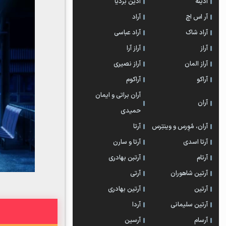
آدینه
آذین بردیا
آر اس اچ
آراد
آراد شاک
آراد عباسی
آراز
آراز آرا
آراز المان
آراز نصیری
آراکو
آراکوم
آران براتی و ایمان
آران
حمیدی
آران، مُوِرس و وینتِرس
آرتا
آرتا اسدی
آرتا و سارن
آرتام
آرتبن بهادری
آرتين شاهوران
آرتی
آرتین
آرتین بهادری
آرتین سلیمانی
آردا
آرسام
آرسین