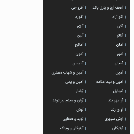
آصف آریا و پازل باند
آفرو جی
آکو آزاد
آکورد
آلان
آلزی
آلنتو
آلین
آمان
آمانج
آمور
آمون
آمیان
آمیسن
آمین
آمین و شهاب مظفری
آمین و نیما علامه
آمین و یاس
آنوئیل
آواتار
آوامهر بند
آوان و میثم بیرانوند
آوای زند
آوش
آوش سپهری
آوید و صفایی
آیتوکان
آیتوکان و ویناک