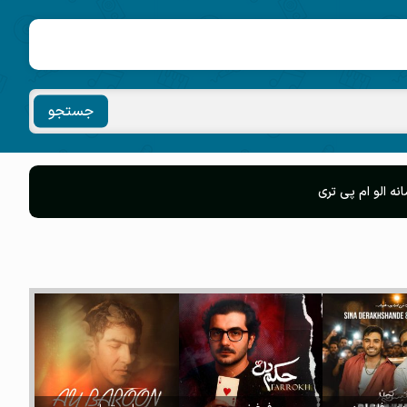
جستجو
 الو ام پی تری