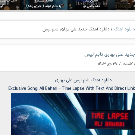
جف
ماکان بند
حمید عسکری
سینا درخشن
بعد رفتن تو
به دلم موند (اجرای زنده)
گیس
دانلود آهنگ
»
دانلود آهنگ جدید علی بهاری تایم لپس
جدید علی بهاری تایم لپس
کامنت
/
۲۹ دی ۱۴۰۳
دانلود آهنگ تایم لپس علی بهاری
Exclusive Song:
Ali Bahari
–
Time Lapse
With Text And Direct Lin