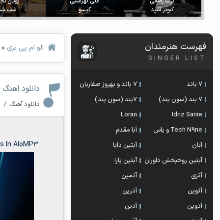
گرشا رضائی
علی لهراسبی
پویان ن
کبوتر امّید
گیسو
شب شد
فهرست هنرمندان
الو ام پی تری
»
SINGER LIST
7 باند
7 باند و بهروز صفاریان
دانلود آهنگ 
7 بند (سون بند)
۷بند (سون بند)
دانلود آهنگ
/
۰ 
Loran
Idriz Sanie
Tech N9ne و یاس
آبا مقدم
ks In AloMP3
آبان
آبتین دابا
آبتین روحبخش داوران
آبتین یارا
آتری
آتمین
آتوین
آدرین
آدوین
آدین