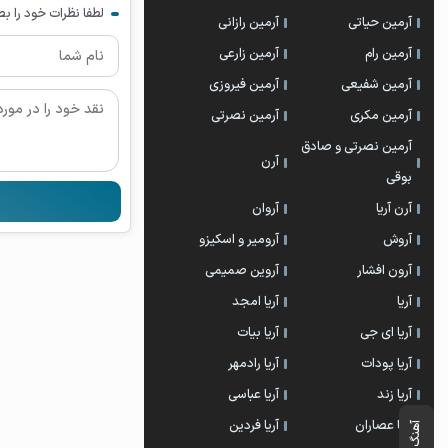
لطفا نظرات خود را ب
آرمین حیاتی
آرمین رازانی
آرمین رام
آرمین زارعی
آرمین شفیعی
آرمین فیروزی
آرمین مکری
آرمین نصرتی
آرمین نصرتی و صادق
آرن
بوقی
آرن آریا
آروان
آروش
آرومیر و اسکیزو
آرون افشار
آروین صمیمی
آریا
آریا امجد
آریا ای جی
آریا بیات
آریا پودات
آریا رادمهر
آریا زند
آریا عباسی
آریا عصاران
آریا فردین
آهنگ بعدی