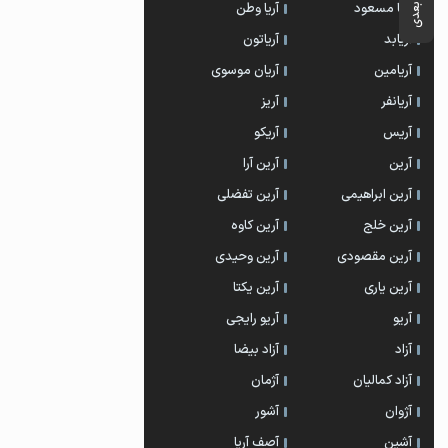
آریا مسعود
آریا وطن
آریابد
آریاتون
آریامین
آریان موسوی
آریانفر
آریز
آریس
آریکو
آرین
آرین آرا
آرین ابراهیمی
آرین تفضلی
آرین خلج
آرین کاوه
آرین مقصودی
آرین وحیدی
آرین یاری
آرین یکتا
آریو
آریو رایجی
آزاد
آزاد بیضا
آزاد کمالیان
آژمان
آژوان
آشور
آشین
آصف آریا