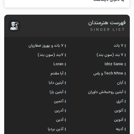
فهرست هنرمندان
SINGER LIST
7 باند
7 باند و بهروز صفاریان
7 بند (سون بند)
۷بند (سون بند)
Loran
Idriz Sanie
Tech N9ne و یاس
آبا مقدم
آبان
آبتین دابا
آبتین روحبخش داوران
آبتین یارا
آتری
آتمین
آتوین
آدرین
آدوین
آدین
آدینه
آذین بردیا