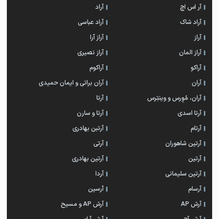
آر اس اچ
آراد
آراد شاک
آراد عباسی
آراز
آراز آرا
آراز المان
آراز نصیری
آراکو
آراکوم
آران
آران براتی و ایمان حمیدی
آران، مُوِرس و وینتِرس
آرتا
آرتا اسدی
آرتا و سارن
آرتام
آرتبن بهادری
آرتين شاهوران
آرتی
آرتین
آرتین بهادری
آرتین سلیمانی
آردا
آرسام
آرسین
آرش AP
آرش AP و مسیح