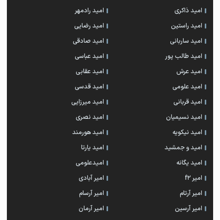
امید ذاکری
امید رادمهر
امید راستین
امید رضایی
امید ساربانی
امید صادقی
امید طالب پور
امید عباسی
امید عرش
امید عقابی
امید علومی
امید قدسی
امید قربانی
امید میرزایی
امید نسیمیان
امید نصری
امید نیکویه
امید هورمند
امید و جمشید
امید یارتا
امید یگانه
امیدعلومی
امیر f2
امیر آبادی
امیر آرتام
امیر آرسام
امیر آرسین
امیر آرمان