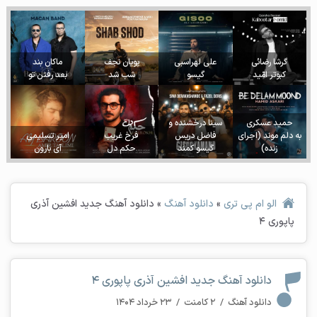
گرشا رضائی
علی لهراسبی
پویان نجف
ماکان بند
کبوتر امّید
گیسو
شب شد
بعد رفتن تو
حمید عسکری
سینا درخشنده و
به دلم موند (اجرای
فاضل دریس
فرخ غریب
امیر تسلیمی
زنده)
گیسو کمند
حکم دل
آی بارون
الو ام پی تری
»
دانلود آهنگ
»
دانلود آهنگ جدید افشین آذری
پاپوری 4
دانلود آهنگ جدید افشین آذری پاپوری 4
دانلود آهنگ
/
۲ کامنت
/
۲۳ خرداد ۱۴۰۴