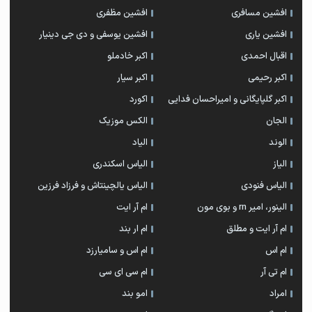
افشین مسافری
افشین مظفری
افشین یاری
افشین یوسفی و دی جی دینیار
اقبال احمدی
اکبر خادملو
اکبر رحیمی
اکبر سیار
اکبر گلپایگانی و امیراحسان فدایی
اکورد
الجان
الکس موزیک
الوند
الیاد
الیاز
الیاس اسکندری
الیاس فنودی
الیاس یالچینتاش و فرزاد فرزین
الینور، امیر rn و بوی مون
ام آر ایت
ام آر ایت و مطلق
ام‌ ار بند
ام اس
ام اس و سامیارزد
ام تی آر
ام سی ای سی
امراد
امو بند