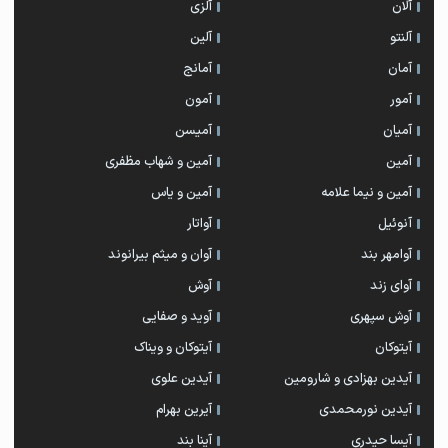
آلان
آلزی
آلنتو
آلین
آمان
آمانج
آمور
آمون
آمیان
آمیسن
آمین
آمین و شهاب مظفری
آمین و نیما علامه
آمین و یاس
آنوئیل
آواتار
آوامهر بند
آوان و میثم بیرانوند
آوای زند
آوش
آوش سپهری
آوید و صفایی
آیتوکان
آیتوکان و ویناک
آیدین بهزادی و شارومین
آیدین علوی
آیدین نورمحمدی
آیرین بهرام
آیسا حیدری
آینا بند