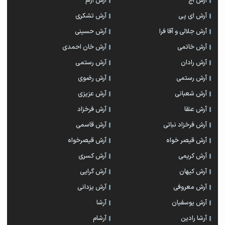
آرش آج
آرش آرام
آرش ای پی
آرش تشکری
آرش جلالی و آقا فرا
آرش حسینی
آرش خاتمی
آرش خان احمدی
آرش رادان
آرش رستمى
آرش رستمی
آرش رضوی
آرش شعبانی
آرش عزیزی
آرش عنقا
آرش فرخزاد
آرش فرخزاد نباتی
آرش قاسمی
آرش قیصر خواه
آرش قیصرخواه
آرش کریمی
آرش کسری
آرش کیهان
آرش گرایی
آرش معروفی
آرش یزدانی
آرش یوسفیان
آرشا
آرشا رادین
آرشام