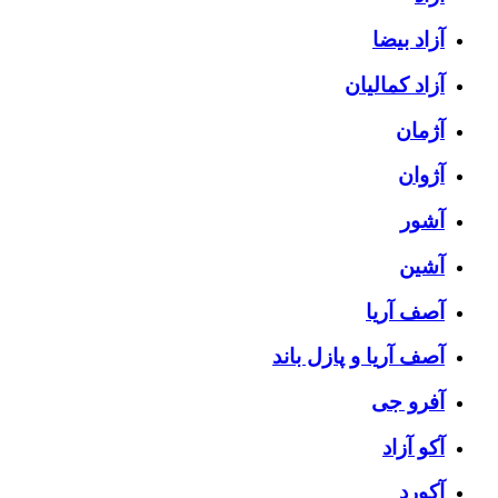
آزاد بیضا
آزاد کمالیان
آژمان
آژوان
آشور
آشین
آصف آریا
آصف آریا و پازل باند
آفرو جی
آکو آزاد
آکورد