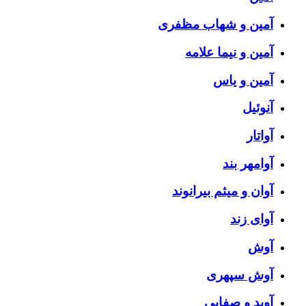
آمین و شهاب مظفری
آمین و نیما علامه
آمین و یاس
آنوئیل
آواتار
آوامهر بند
آوان و میثم بیرانوند
آوای زند
آوش
آوش سپهری
آوید و صفایی