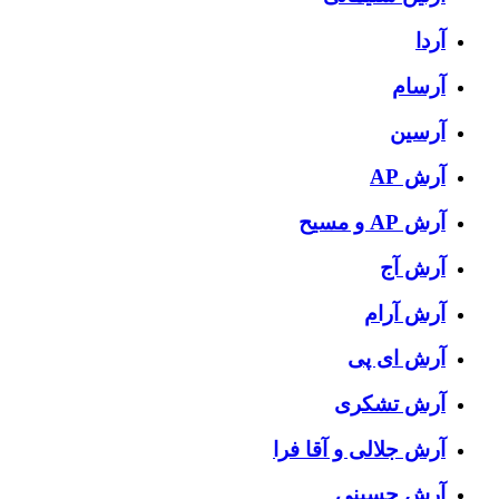
آردا
آرسام
آرسین
آرش AP
آرش AP و مسیح
آرش آج
آرش آرام
آرش ای پی
آرش تشکری
آرش جلالی و آقا فرا
آرش حسینی