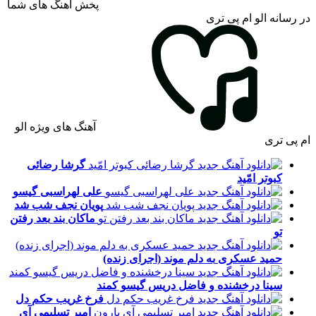
پخش آهنگ های شما
در رسانه الو ام پی تری
آهنگ های ویژه الو
ام پی تری
گرشا رضائی
کبوتر امّید
علی لهراسبی
گیسو
پویان نجف
شب شد
ماکان بند
بعد رفتن
تو
حمید عسکری
به دلم موند (اجرای زنده)
سینا درخشنده و فاضل دریس
گیسو کمند
فرخ غریب
حکم دل
امیر تسلیمی
آی