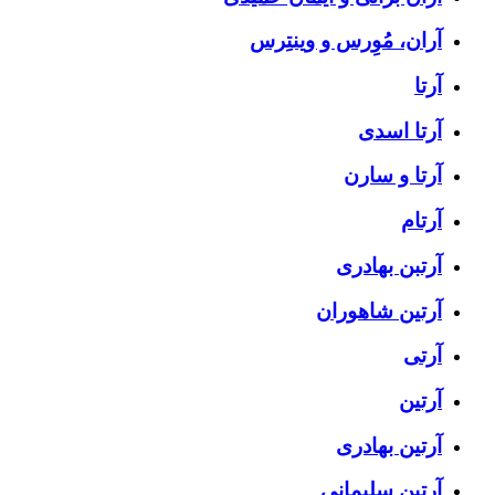
آران، مُوِرس و وینتِرس
آرتا
آرتا اسدی
آرتا و سارن
آرتام
آرتبن بهادری
آرتين شاهوران
آرتی
آرتین
آرتین بهادری
آرتین سلیمانی