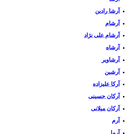
آرشا رادین
آرشام
آرشام علی نژاد
آرشاه
آرشاویر
آرشین
آرکا علیزاده
آرکان حسینی
آرکان میلانی
آرم
آرما