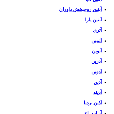
آبتین روحبخش داوران
آبتین یارا
آتری
آتمین
آتوین
آدرین
آدوین
آدین
آدینه
آذین بردیا
آر اس اچ