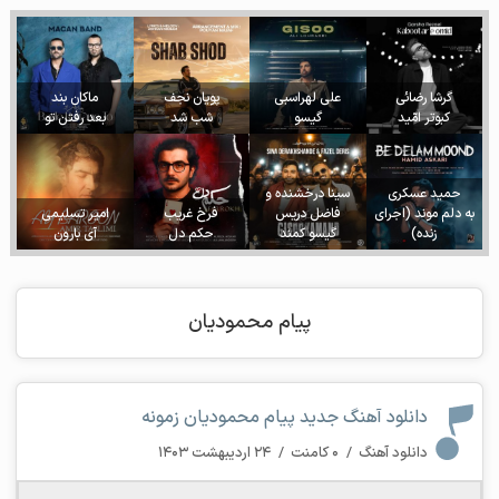
گرشا رضائی
علی لهراسبی
پویان نجف
ماکان بند
کبوتر امّید
گیسو
شب شد
بعد رفتن تو
حمید عسکری
سینا درخشنده و
به دلم موند (اجرای
فاضل دریس
فرخ غریب
امیر تسلیمی
زنده)
گیسو کمند
حکم دل
آی بارون
پیام محمودیان
دانلود آهنگ جدید پیام محمودیان زمونه
دانلود آهنگ
/
۰ کامنت
/
۲۴ اردیبهشت ۱۴۰۳