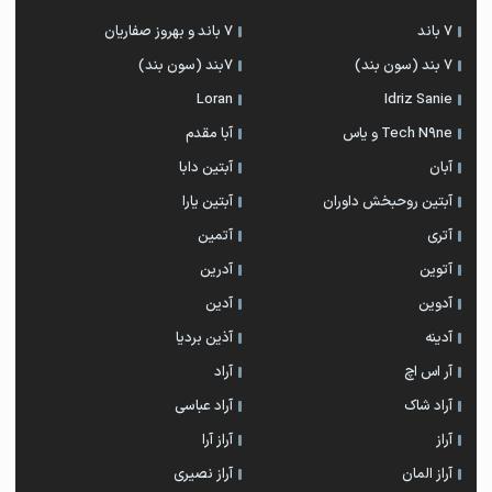
7 باند
7 باند و بهروز صفاریان
7 بند (سون بند)
۷بند (سون بند)
Loran
Idriz Sanie
Tech N9ne و یاس
آبا مقدم
آبان
آبتین دابا
آبتین روحبخش داوران
آبتین یارا
آتری
آتمین
آتوین
آدرین
آدوین
آدین
آدینه
آذین بردیا
آر اس اچ
آراد
آراد شاک
آراد عباسی
آراز
آراز آرا
آراز المان
آراز نصیری