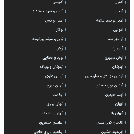
آمیان
آمیسن
آمین
آمین و شهاب مظفری
آمین و نیما علامه
آمین و یاس
آنوئیل
آواتار
آوامهر بند
آوان و میثم بیرانوند
آوای زند
آوش
آوش سپهری
آوید و صفایی
آیتوکان
آیتوکان و ویناک
آیدین بهزادی و شارومین
آیدین علوی
آیدین نورمحمدی
آیرین بهرام
آیسا حیدری
آینا بند
آیهان
آیهان بزازی
آیهان راد
آیهان و نامیک
ائلخان گوی سس
ابراهیم اصغرپور
ابراهیم افشین
ابراهیم درزی حاجی