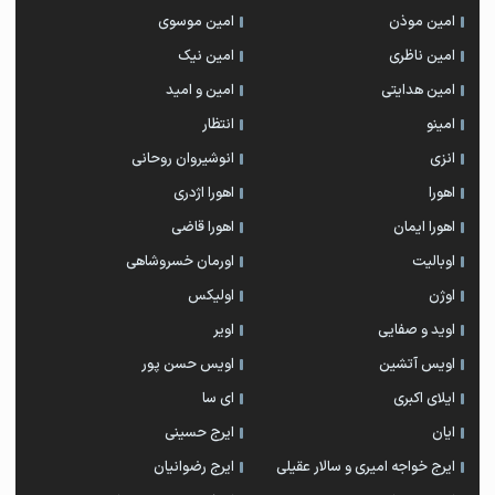
امین موذن
امین موسوی
امین ناظری
امین نیک
امین هدایتی
امین و امید
امینو
انتظار
انزی
انوشیروان روحانی
اهورا
اهورا اژدری
اهورا ایمان
اهورا قاضی
اوبالیت
اورمان خسروشاهی
اوژن
اولیکس
اوید و صفایی
اویر
اویس آتشین
اویس حسن پور
ايلاى اكبرى
ای سا
ایان
ایرج حسینی
ایرج خواجه امیری و سالار عقیلی
ایرج رضوانیان