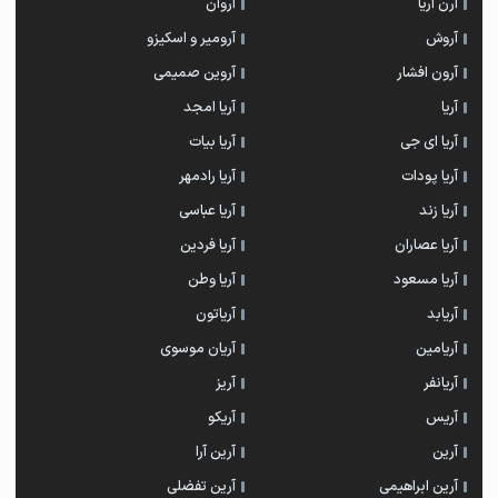
آرن آریا
آروان
آروش
آرومیر و اسکیزو
آرون افشار
آروین صمیمی
آریا
آریا امجد
آریا ای جی
آریا بیات
آریا پودات
آریا رادمهر
آریا زند
آریا عباسی
آریا عصاران
آریا فردین
آریا مسعود
آریا وطن
آریابد
آریاتون
آریامین
آریان موسوی
آریانفر
آریز
آریس
آریکو
آرین
آرین آرا
آرین ابراهیمی
آرین تفضلی