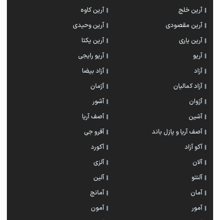
آرین خلج
آرین کاوه
آرین مقصودی
آرین وحیدی
آرین یاری
آرین یکتا
آریو
آریو رایجی
آزاد
آزاد بیضا
آزاد کمالیان
آژمان
آژوان
آشور
آشین
آصف آریا
آصف آریا و پازل باند
آفرو جی
آکو آزاد
آکورد
آلان
آلزی
آلنتو
آلین
آمان
آمانج
آمور
آمون