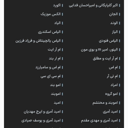
اکبر گلپایگانی و امیراحسان فدایی
اکورد
الجان
الکس موزیک
الوند
الیاد
الیاز
الیاس اسکندری
الیاس فنودی
الیاس یالچینتاش و فرزاد فرزین
الینور، امیر rn و بوی مون
ام آر ایت
ام آر ایت و مطلق
ام‌ ار بند
ام اس
ام اس و سامیارزد
ام تی آر
ام سی ای سی
امراد
امو بند
امو گروه
اموبند
اموبند و محتشم
امید
امید آمری
امید آمری و ایرج مهدیان
امید آمری و مهدی مقدم
امید آمری و یوسف صیادی