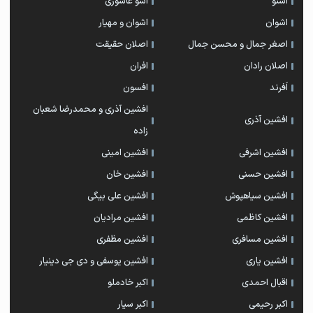
اشنو
اشو عاشوری
اشوان
اشوان و مهیار
اصغر جمال و محسن جمال
اصلان حقیقت
اصلان رادان
افران
اَفرند
افسون
افشین آذری و محمدرضا شعبان
افشین آذری
زاده
افشین اشرفی
افشین امینی
افشین حسنی
افشین خان
افشین سیاهپوش
افشین علی بیگی
افشین کاظمی
افشین مرادیان
افشین مسافری
افشین مظفری
افشین یاری
افشین یوسفی و دی جی دینیار
اقبال احمدی
اکبر خادملو
اکبر رحیمی
اکبر سیار