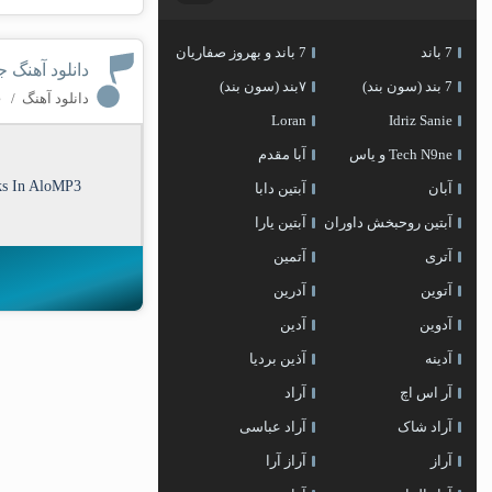
7 باند
7 باند و بهروز صفاریان
دانلود آهنگ 
7 بند (سون بند)
۷بند (سون بند)
دانلود آهنگ
/
۰ کا
Loran
Idriz Sanie
Tech N9ne و یاس
آبا مقدم
ks In AloMP3
آبان
آبتین دابا
آبتین روحبخش داوران
آبتین یارا
آتری
آتمین
آتوین
آدرین
آدوین
آدین
آدینه
آذین بردیا
آر اس اچ
آراد
آراد شاک
آراد عباسی
آراز
آراز آرا