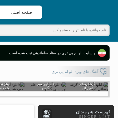
صفحه اصلی
وبسایت الو ام پی تری در ستاد ساماندهی ثبت شده است
آهنگ های ویژه الو ام پی تری
گرشا رضائی
علی لهراسبی
پویان ن
کبوتر امّید
گیسو
شب شد
فهرست هنرمندان
SINGER LIST