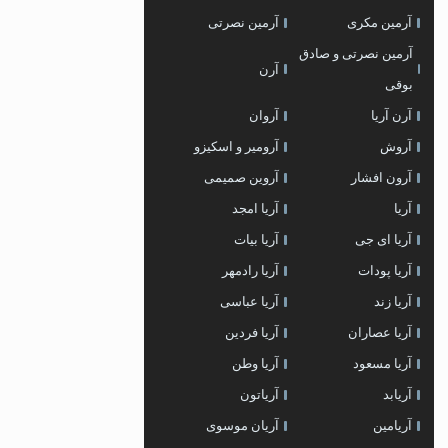
آرمین مکری
آرمین نصرتی
آرمین نصرتی و صادق
آرن
بوقی
آرن آریا
آروان
آروش
آرومیر و اسکیزو
آرون افشار
آروین صمیمی
آریا
آریا امجد
آریا ای جی
آریا بیات
آریا پودات
آریا رادمهر
آریا زند
آریا عباسی
آریا عصاران
آریا فردین
آریا مسعود
آریا وطن
آریابد
آریاتون
آریامین
آریان موسوی