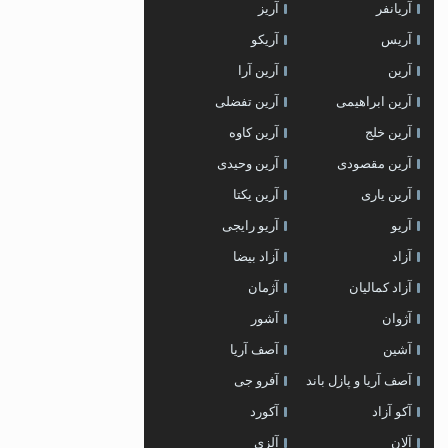
آریانفر
آریز
آریس
آریکو
آرین
آرین آرا
آرین ابراهیمی
آرین تفضلی
آرین خلج
آرین کاوه
آرین مقصودی
آرین وحیدی
آرین یاری
آرین یکتا
آریو
آریو رایجی
آزاد
آزاد بیضا
آزاد کمالیان
آژمان
آژوان
آشور
آشین
آصف آریا
آصف آریا و پازل باند
آفرو جی
آکو آزاد
آکورد
آلان
آلزی