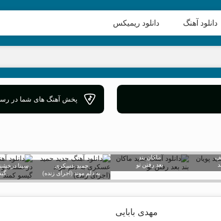
دانلود آهنگ
دانلود ریمیکس
پخش آهنگ های شما در رسان
جف
ماکان بند
بعد رفتن تو
حمید عسکری
سینا درخشن
به دلم موند (اجرای زنده)
گیس
مهدی بابایی