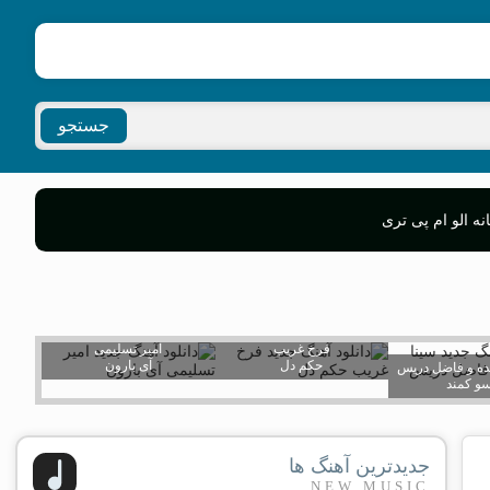
جستجو
ه الو ام پی تری
فرخ غریب
امیر تسلیمی
حکم دل
آی بارون
ده و فاضل دریس
و کمند
جدیدترین آهنگ ها
NEW MUSIC