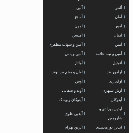
آلنتو
آلین
آمان
آمانج
آمور
آمون
آمیان
آمیسن
آمین
آمین و شهاب مظفری
آمین و نیما علامه
آمین و یاس
آنوئیل
آواتار
آوامهر بند
آوان و میثم بیرانوند
آوای زند
آوش
آوش سپهری
آوید و صفایی
آیتوکان
آیتوکان و ویناک
آیدین بهزادی و
آیدین علوی
شارومین
آیدین نورمحمدی
آیرین بهرام