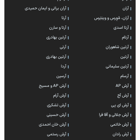
آران
آران براتی و ایمان حمیدی
آران، مُوِرس و وینتِرس
آرتا
آرتا اسدی
آرتا و سارن
آرتام
آرتبن بهادری
آرتين شاهوران
آرتی
آرتین
آرتین بهادری
آرتین سلیمانی
آردا
آرسام
آرسین
آرش AP
آرش AP و مسیح
آرش آج
آرش آرام
آرش ای پی
آرش تشکری
آرش جلالی و آقا فرا
آرش حسینی
آرش خاتمی
آرش خان احمدی
آرش رادان
آرش رستمى