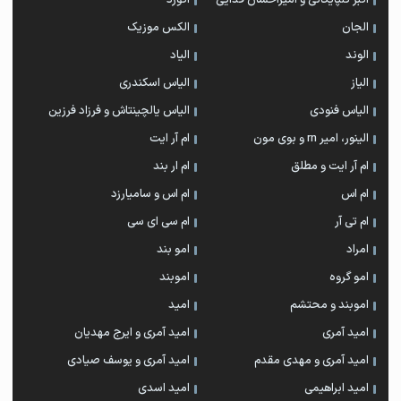
اکبر گلپایگانی و امیراحسان فدایی
اکورد
الجان
الکس موزیک
الوند
الیاد
الیاز
الیاس اسکندری
الیاس فنودی
الیاس یالچینتاش و فرزاد فرزین
الینور، امیر rn و بوی مون
ام آر ایت
ام آر ایت و مطلق
ام‌ ار بند
ام اس
ام اس و سامیارزد
ام تی آر
ام سی ای سی
امراد
امو بند
امو گروه
اموبند
اموبند و محتشم
امید
امید آمری
امید آمری و ایرج مهدیان
امید آمری و مهدی مقدم
امید آمری و یوسف صیادی
امید ابراهیمی
امید اسدی