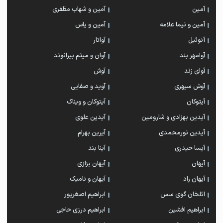
آمین
آمین و شهاب مظفری
آمین و نیما علامه
آمین و یاس
آنوئیل
آواتار
آوامهر بند
آوان و میثم بیرانوند
آوای زند
آوش
آوش سپهری
آوید و صفایی
آیتوکان
آیتوکان و ویناک
آیدین بهزادی و شارومین
آیدین علوی
آیدین نورمحمدی
آیرین بهرام
آیسا حیدری
آینا بند
آیهان
آیهان بزازی
آیهان راد
آیهان و نامیک
ائلخان گوی سس
ابراهیم اصغرپور
ابراهیم افشین
ابراهیم درزی حاجی