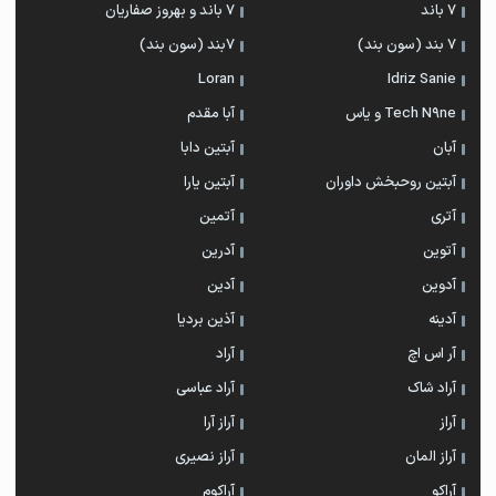
7 باند
7 باند و بهروز صفاریان
7 بند (سون بند)
۷بند (سون بند)
Loran
Idriz Sanie
Tech N9ne و یاس
آبا مقدم
آبان
آبتین دابا
آبتین روحبخش داوران
آبتین یارا
آتری
آتمین
آتوین
آدرین
آدوین
آدین
آدینه
آذین بردیا
آر اس اچ
آراد
آراد شاک
آراد عباسی
آراز
آراز آرا
آراز المان
آراز نصیری
آراکو
آراکوم