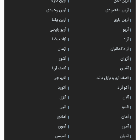
آرین خلج
آرین کاوه
آرین مقصودی
آرین وحیدی
آرین یاری
آرین یکتا
آریو
آریو رایجی
آزاد
آزاد بیضا
آزاد کمالیان
آژمان
آژوان
آشور
آشین
آصف آریا
آصف آریا و پازل باند
آفرو جی
آکو آزاد
آکورد
آلان
آلزی
آلنتو
آلین
آمان
آمانج
آمور
آمون
آمیان
آمیسن