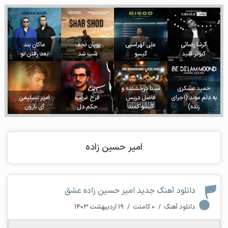
گرشا رضائی
علی لهراسبی
پویان نجف
ماکان بند
کبوتر امّید
گیسو
شب شد
بعد رفتن تو
حمید عسکری
سینا درخشنده و
به دلم موند (اجرای
فاضل دریس
فرخ غریب
امیر تسلیمی
زنده)
گیسو کمند
حکم دل
آی بارون
امیر حسین زاده
دانلود آهنگ جدید امیر حسین زاده عشق
دانلود آهنگ
/
۰ کامنت
/
۱۹ اردیبهشت ۱۴۰۳