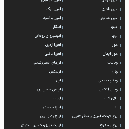
امین موذن
امین موسوی
امین ناظری
امین نیک
امین هدایتی
امین و امید
امینو
انتظار
انزی
انوشیروان روحانی
اهورا
اهورا اژدری
اهورا ایمان
اهورا قاضی
اوبالیت
اورمان خسروشاهی
اوژن
اولیکس
اوید و صفایی
اویر
اویس آتشین
اویس حسن پور
ايلاى اكبرى
ای سا
ایان
ایرج حسینی
ایرج خواجه امیری و سالار عقیلی
ایرج رضوانیان
ایرج و معراج
ایریک بویز و حسین استیری