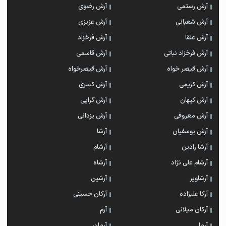
آرش رستمی
آرش رضوی
آرش شعبانی
آرش عزیزی
آرش عنقا
آرش فرخزاد
آرش فرخزاد نباتی
آرش قاسمی
آرش قیصر خواه
آرش قیصرخواه
آرش کریمی
آرش کسری
آرش کیهان
آرش گرایی
آرش معروفی
آرش یزدانی
آرش یوسفیان
آرشا
آرشا رادین
آرشام
آرشام علی نژاد
آرشاه
آرشاویر
آرشین
آرکا علیزاده
آرکان حسینی
آرکان میلانی
آرم
آرما
آرمان