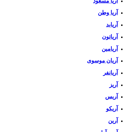
آریا مسعود
آریا وطن
آریابد
آریاتون
آریامین
آریان موسوی
آریانفر
آریز
آریس
آریکو
آرین