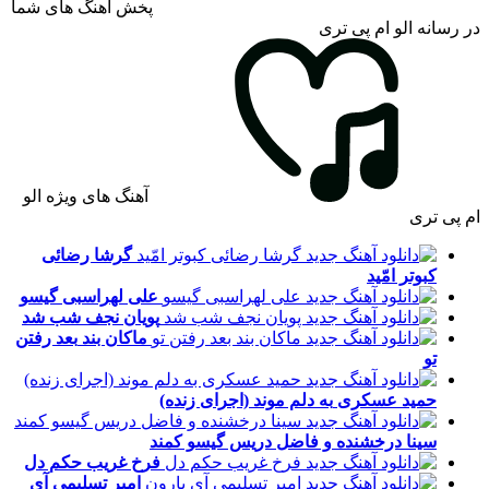
پخش آهنگ های شما
در رسانه الو ام پی تری
آهنگ های ویژه الو
ام پی تری
گرشا رضائی
کبوتر امّید
علی لهراسبی
گیسو
پویان نجف
شب شد
ماکان بند
بعد رفتن
تو
حمید عسکری
به دلم موند (اجرای زنده)
سینا درخشنده و فاضل دریس
گیسو کمند
فرخ غریب
حکم دل
امیر تسلیمی
آی