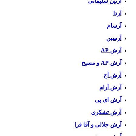
آرتین سلیمانی
آردا
آرسام
آرسین
آرش AP
آرش AP و مسیح
آرش آج
آرش آرام
آرش ای پی
آرش تشکری
آرش جلالی و آقا فرا