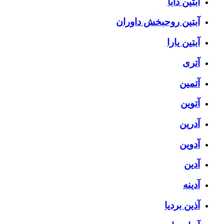
آبتین دابا
آبتین روحبخش داوران
آبتین یارا
آتری
آتمین
آتوین
آدرین
آدوین
آدین
آدینه
آذین بردیا