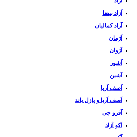
آزاد
آزاد بیضا
آزاد کمالیان
آژمان
آژوان
آشور
آشین
آصف آریا
آصف آریا و پازل باند
آفرو جی
آکو آزاد