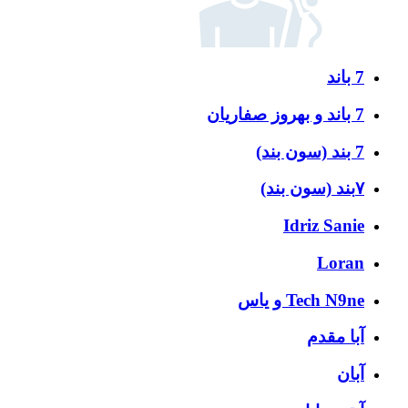
7 باند
7 باند و بهروز صفاریان
7 بند (سون بند)
۷بند (سون بند)
Idriz Sanie
Loran
Tech N9ne و یاس
آبا مقدم
آبان