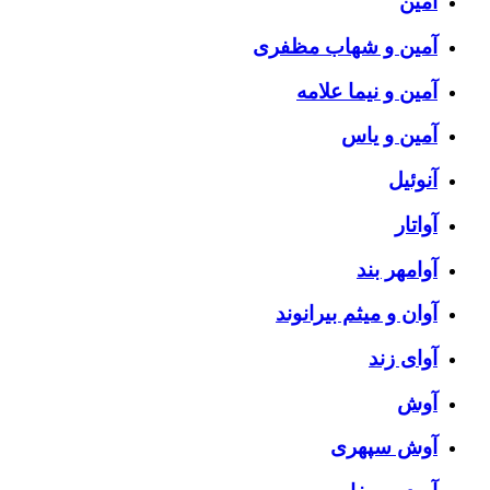
آمین
آمین و شهاب مظفری
آمین و نیما علامه
آمین و یاس
آنوئیل
آواتار
آوامهر بند
آوان و میثم بیرانوند
آوای زند
آوش
آوش سپهری