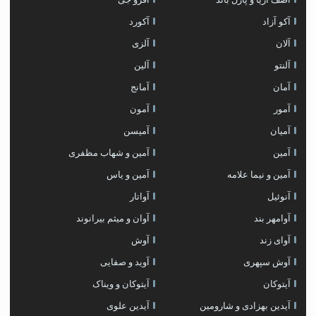
آکو آزاد
آکورد
آلان
آلزی
آلنتو
آلین
آمان
آمانج
آمور
آمون
آمیان
آمیسن
آمین
آمین و شهاب مظفری
آمین و نیما علامه
آمین و یاس
آنوئیل
آواتار
آوامهر بند
آوان و میثم بیرانوند
آوای زند
آوش
آوش سپهری
آوید و صفایی
آیتوکان
آیتوکان و ویناک
آیدین بهزادی و شارومین
آیدین علوی