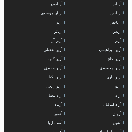
آریابد
آریاتون
آریامین
آریان موسوی
آریانفر
آریز
آریس
آریکو
آرین
آرین آرا
آرین ابراهیمی
آرین تفضلی
آرین خلج
آرین کاوه
آرین مقصودی
آرین وحیدی
آرین یاری
آرین یکتا
آریو
آریو رایجی
آزاد
آزاد بیضا
آزاد کمالیان
آژمان
آژوان
آشور
آشین
آصف آریا
آصف آریا و پازل باند
آفرو جی