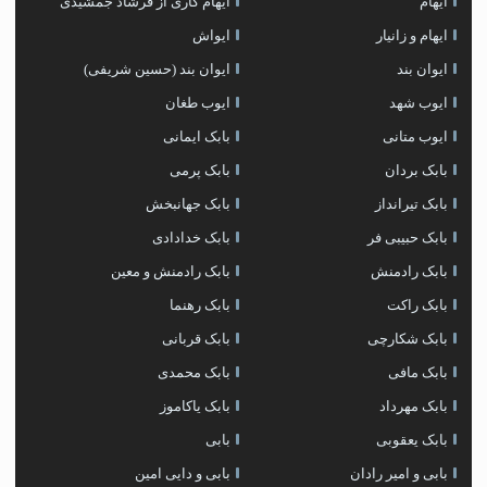
ایهام
ایهام کاری از فرشاد جمشیدی
ایهام و زانیار
ایواش
ایوان بند
ایوان بند (حسین شریفی)
ایوب شهد
ایوب طغان
ایوب متانی
بابک ایمانی
بابک بردان
بابک پرمی
بابک تیرانداز
بابک جهانبخش
بابک حبیبی فر
بابک خدادادی
بابک رادمنش
بابک رادمنش و معین
بابک راکت
بابک رهنما
بابک شکارچی
بابک قربانی
بابک مافی
بابک محمدی
بابک مهرداد
بابک یاکاموز
بابک یعقوبی
بابی
بابی و امیر رادان
بابی و دایی امین