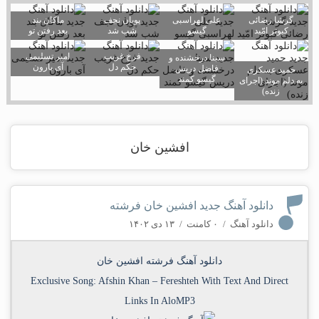
گرشا رضائی
علی لهراسبی
پویان نجف
ماکان بند
کبوتر امّید
گیسو
شب شد
بعد رفتن تو
فرخ غریب
امیر تسلیمی
سینا درخشنده و
حکم دل
آی بارون
فاضل دریس
حمید عسکری
گیسو کمند
به دلم موند (اجرای
زنده)
افشین خان
دانلود آهنگ جدید افشین خان فرشته
دانلود آهنگ
/
۰ کامنت
/
۱۳ دی ۱۴۰۲
دانلود آهنگ فرشته افشین خان
Exclusive Song:
Afshin Khan
–
Fereshteh
With Text And Direct
Links In AloMP3