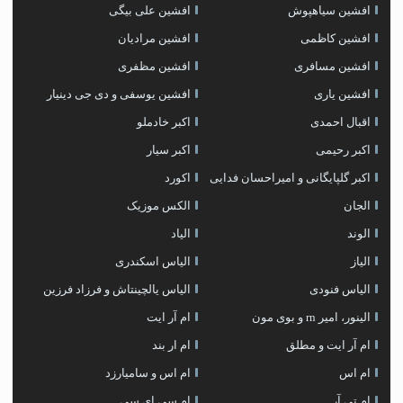
افشین سیاهپوش
افشین علی بیگی
افشین کاظمی
افشین مرادیان
افشین مسافری
افشین مظفری
افشین یاری
افشین یوسفی و دی جی دینیار
اقبال احمدی
اکبر خادملو
اکبر رحیمی
اکبر سیار
اکبر گلپایگانی و امیراحسان فدایی
اکورد
الجان
الکس موزیک
الوند
الیاد
الیاز
الیاس اسکندری
الیاس فنودی
الیاس یالچینتاش و فرزاد فرزین
الینور، امیر rn و بوی مون
ام آر ایت
ام آر ایت و مطلق
ام‌ ار بند
ام اس
ام اس و سامیارزد
ام تی آر
ام سی ای سی