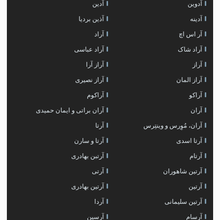
آدوین
آدین
آدینه
آذین بردیا
آر اس اچ
آراد
آراد شاک
آراد عباسی
آراز
آراز آرا
آراز المان
آراز نصیری
آراکو
آراکوم
آران
آران براتی و ایمان حمیدی
آران، مُوِرس و وینتِرس
آرتا
آرتا اسدی
آرتا و سارن
آرتام
آرتبن بهادری
آرتين شاهوران
آرتی
آرتین
آرتین بهادری
آرتین سلیمانی
آردا
آرسام
آرسین