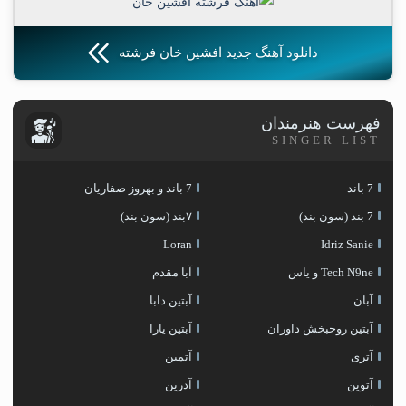
دانلود آهنگ جدید افشین خان فرشته
فهرست هنرمندان
SINGER LIST
7 باند
7 باند و بهروز صفاریان
7 بند (سون بند)
۷بند (سون بند)
Loran
Idriz Sanie
Tech N9ne و یاس
آبا مقدم
آبان
آبتین دابا
آبتین روحبخش داوران
آبتین یارا
آتری
آتمین
آتوین
آدرین