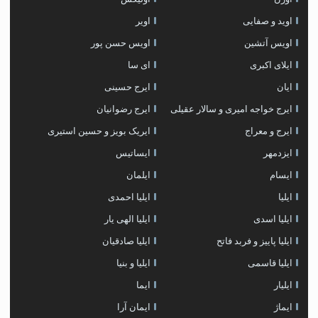
اوید و صفایی
اویر
اویس آتشین
اویس حسن پور
ايلاى اكبرى
ای سا
ایان
ایرج حسینی
ایرج خواجه امیری و سالار عقیلی
ایرج رضوانیان
ایرج و معراج
ایریک بویز و حسین استیری
ایزدمهر
ایساتیس
ایسام
ایلمان
ایلیا
ایلیا احمدی
ایلیا اسدی
ایلیا الهی یار
ایلیا پاییز و فربد فاتح
ایلیا صادقیان
ایلیا قاسمی
ایلیا و بنیا
ایلیار
ایما
ایماژ
ایمان آرا