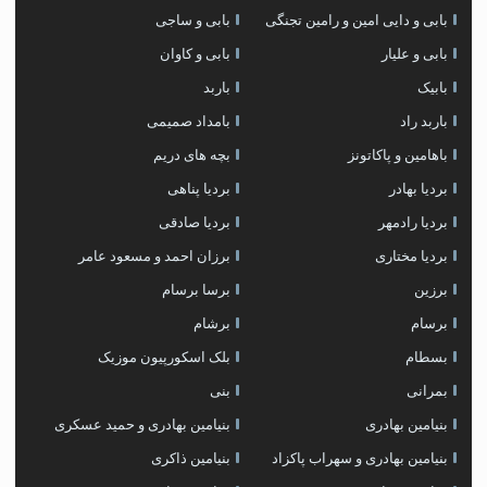
بابی و دایی امین و رامین تجنگی
بابی و ساجی
بابی و علیار
بابی و کاوان
بابیک
باربد
باربد راد
بامداد صمیمی
باهامین و پاکاتونز
بچه های دریم
بردیا بهادر
بردیا پناهی
بردیا رادمهر
بردیا صادقی
بردیا مختاری
برزان احمد و مسعود عامر
برزین
برسا برسام
برسام
برشام
بسطام
بلک اسکورپیون موزیک
بمرانی
بنی
بنیامین بهادری
بنیامین بهادری و حمید عسکری
بنیامین بهادری و سهراب پاکزاد
بنیامین ذاکری