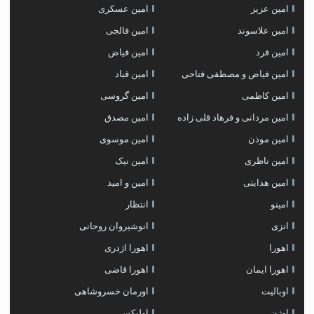
امین عزیز
امین عسکری
امین علاسوند
امین فالجی
امین فرد
امین فیاض
امین فیاض و مصطفی فتاحی
امین قباد
امین کاظمی
امین گروسی
امین مردانی و فرهاد قلی زاده
امین مصدق
امین موذن
امین موسوی
امین ناظری
امین نیک
امین هدایتی
امین و امید
امینو
انتظار
انزی
انوشیروان روحانی
اهورا
اهورا اژدری
اهورا ایمان
اهورا قاضی
اوبالیت
اورمان خسروشاهی
اوژن
اولیکس