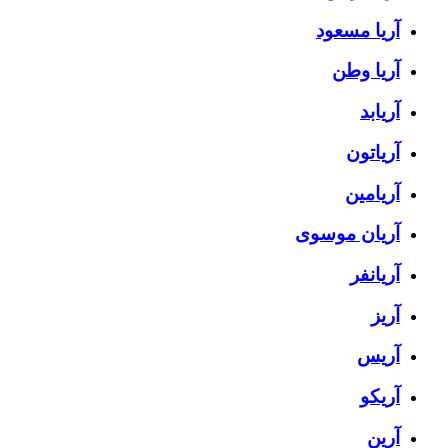
آریا مسعود
آریا وطن
آریابد
آریاتون
آریامین
آریان موسوی
آریانفر
آریز
آریس
آریکو
آرین