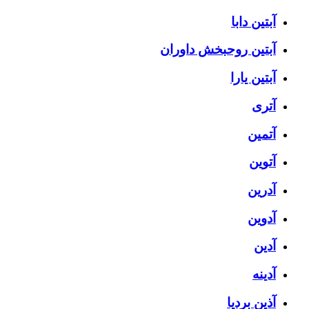
آبتین دابا
آبتین روحبخش داوران
آبتین یارا
آتری
آتمین
آتوین
آدرین
آدوین
آدین
آدینه
آذین بردیا