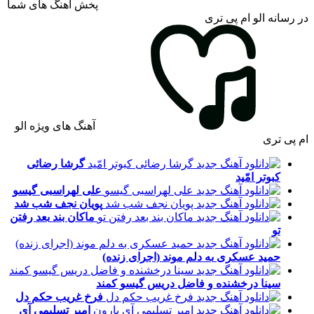
پخش آهنگ های شما
در رسانه الو ام پی تری
آهنگ های ویژه الو
ام پی تری
گرشا رضائی
کبوتر امّید
علی لهراسبی
گیسو
پویان نجف
شب شد
ماکان بند
بعد رفتن
تو
حمید عسکری
به دلم موند (اجرای زنده)
سینا درخشنده و فاضل دریس
گیسو کمند
فرخ غریب
حکم دل
امیر تسلیمی
آی