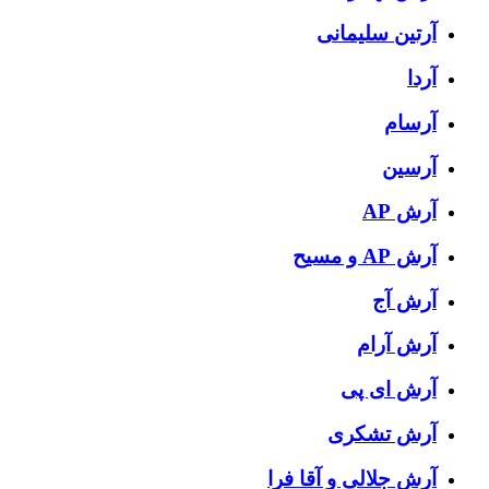
آرتین سلیمانی
آردا
آرسام
آرسین
آرش AP
آرش AP و مسیح
آرش آج
آرش آرام
آرش ای پی
آرش تشکری
آرش جلالی و آقا فرا