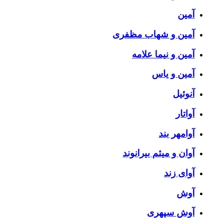
آمین
آمین و شهاب مظفری
آمین و نیما علامه
آمین و یاس
آنوئیل
آواتار
آوامهر بند
آوان و میثم بیرانوند
آوای زند
آوش
آوش سپهری