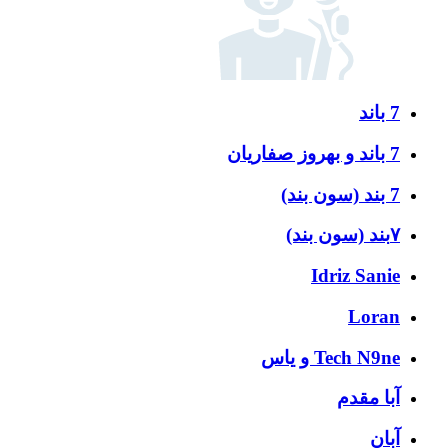
7 باند
7 باند و بهروز صفاریان
7 بند (سون بند)
۷بند (سون بند)
Idriz Sanie
Loran
Tech N9ne و یاس
آبا مقدم
آبان