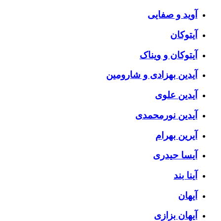
آوید و صفایی
آیتوکان
آیتوکان و ویناک
آیدین بهزادی و شارومین
آیدین علوی
آیدین نورمحمدی
آیرین بهرام
آیسا حیدری
آینا بند
آیهان
آیهان بزازی