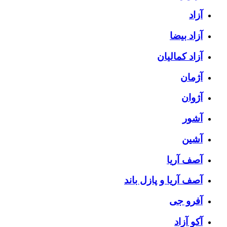
آزاد
آزاد بیضا
آزاد کمالیان
آژمان
آژوان
آشور
آشین
آصف آریا
آصف آریا و پازل باند
آفرو جی
آکو آزاد