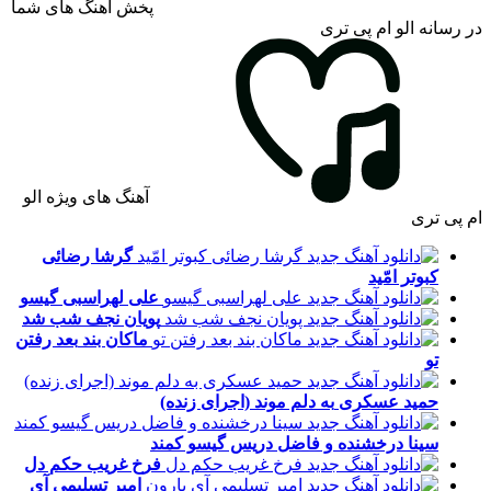
پخش آهنگ های شما
در رسانه الو ام پی تری
آهنگ های ویژه الو
ام پی تری
گرشا رضائی
کبوتر امّید
علی لهراسبی
گیسو
پویان نجف
شب شد
ماکان بند
بعد رفتن
تو
حمید عسکری
به دلم موند (اجرای زنده)
سینا درخشنده و فاضل دریس
گیسو کمند
فرخ غریب
حکم دل
امیر تسلیمی
آی