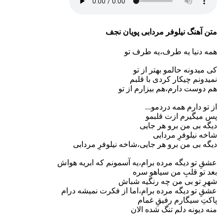
متن آهنگ نیلوفر مردابی پویان نجف
همه دنیا یه طرف،یه طرف تو
کی میدونه حالمو بهتر از تو
نمیدونم چیکار کردی با قلبم
هم دوست دارم،هم بیزارم از تو
از تو دارم همه دردمو...
پس میگیرم ازت قلبمو
دیگه بی من برو هر جایی
شاخه نیلوفرِ مردابی
دیگه بی من برو هر جایی،شاخه نیلوفرِ مردابی
عشقِ تو دیگه مرده برام،یه آسمونم که ابریه هواش
بعد تو قلبِ من سیاهو سره
شهرِ تو بی من چه رنگیه شباش
عشقِ تو دیگه مرده برام،اما از فکرت نمیشه درام
پاکتِ سیگارم رفیقِ غمام
منه دیونه دلم تنگ شده الان