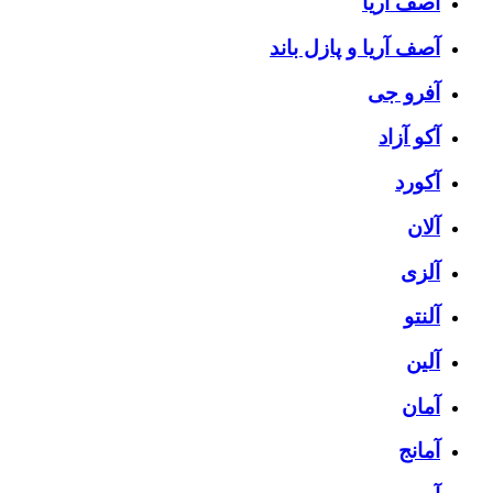
آصف آریا
آصف آریا و پازل باند
آفرو جی
آکو آزاد
آکورد
آلان
آلزی
آلنتو
آلین
آمان
آمانج