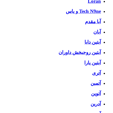
Loran
Tech N9ne و یاس
آبا مقدم
آبان
آبتین دابا
آبتین روحبخش داوران
آبتین یارا
آتری
آتمین
آتوین
آدرین