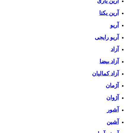
آرین یاری
آرین یکتا
آریو
آریو رایجی
آزاد
آزاد بیضا
آزاد کمالیان
آژمان
آژوان
آشور
آشین