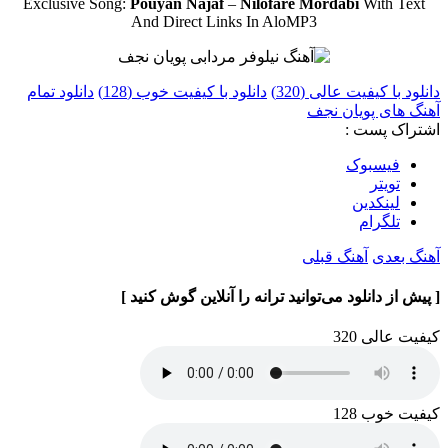
Exclusive Song:
Pouyan Najaf
–
Nilofare Mordabi
With Text
And Direct Links In AloMP3
دانلود با کیفیت عالی (320)
دانلود با کیفیت خوب (128)
دانلود تمام
آهنگ های پویان نجف
اشتراک پست :
فيسبوک
تويتر
لینکدین
تلگرام
آهنگ بعدی
آهنگ قبلی
[ پیش از دانلود می‌توانید ترانه را آنلاین گوش کنید ]
کیفیت عالی 320
کیفیت خوب 128