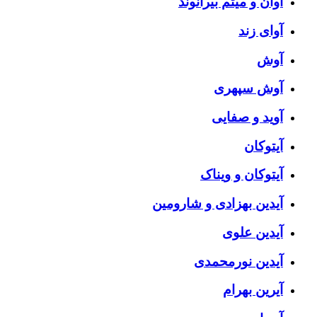
آوان و میثم بیرانوند
آوای زند
آوش
آوش سپهری
آوید و صفایی
آیتوکان
آیتوکان و ویناک
آیدین بهزادی و شارومین
آیدین علوی
آیدین نورمحمدی
آیرین بهرام