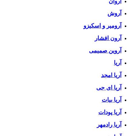
آروان
آروش
آرومیر و اسکیزو
آرون افشار
آروین صمیمی
آریا
آریا امجد
آریا ای جی
آریا بیات
آریا پودات
آریا رادمهر