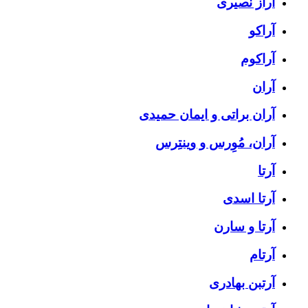
آراز نصیری
آراکو
آراکوم
آران
آران براتی و ایمان حمیدی
آران، مُوِرس و وینتِرس
آرتا
آرتا اسدی
آرتا و سارن
آرتام
آرتبن بهادری