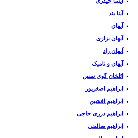
آیسا حیدری
آینا بند
آیهان
آیهان بزازی
آیهان راد
آیهان و نامیک
ائلخان گوی سس
ابراهیم اصغرپور
ابراهیم افشین
ابراهیم درزی حاجی
ابراهیم صالحی