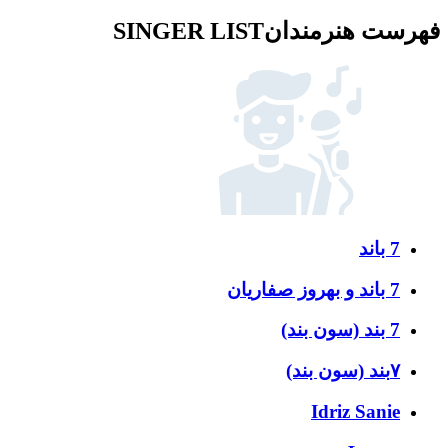
فهرست هنرمندان
SINGER LIST
7 باند
7 باند و بهروز صفاریان
7 بند (سون بند)
۷بند (سون بند)
Idriz Sanie