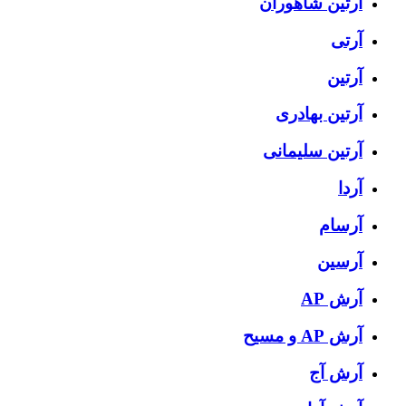
آرتين شاهوران
آرتی
آرتین
آرتین بهادری
آرتین سلیمانی
آردا
آرسام
آرسین
آرش AP
آرش AP و مسیح
آرش آج