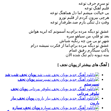
تو سرم حرف توعه
قلبم آهنگِ توعه
بی خیالت میشم اما دل هماهنگ توعه
هر‌چی بیرون کردم از قلبم تورو
وقتِ دل تنگی بازم صد،طرفدارِ توعه
عشقِ تو دیگه مرده برام،یه آسمونم که ابریه هواش
بعد تو قلبِ من سیاهو سره
شهرِ تو بی من چه رنگیه شباش
عشقِ تو دیگه مرده برام،اما از فکرت نمیشه درام
پاکتِ سیگارم رفیقِ غمام
منه دیونه دلم تنگ شده الان
[ آهنگ های بیشتر از پویان نجف ]
پویان نجف
شب شد
پویان نجف
نمیپرستم
پویان نجف
نیلوفر مردابی
پویان نجف
ببار
بارون
پویان نجف
سیاره