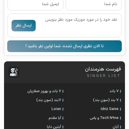
ارسال نظر
تا الان نظری ارسال نشده، شما اولین نفر باشید !
فهرست هنرمندان
SINGER LIST
7 باند
7 باند و بهروز صفاریان
7 بند (سون بند)
۷بند (سون بند)
Loran
Idriz Sanie
Tech N9ne و یاس
آبا مقدم
آبان
آبتین دابا