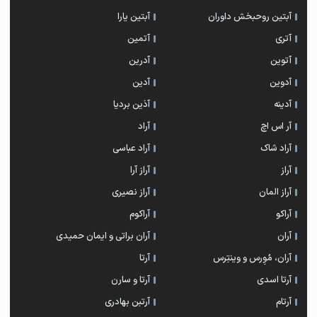
آبتین روحبخش داوران
آبتین یارا
آتری
آتمین
آتوین
آدرین
آدوین
آدین
آدینه
آذین بردیا
آر اس اچ
آراد
آراد شاک
آراد عباسی
آراز
آراز آرا
آراز المان
آراز نصیری
آراکو
آراکوم
آران
آران براتی و ایمان حمیدی
آران، مُوِرس و وینتِرس
آرتا
آرتا اسدی
آرتا و سارن
آرتام
آرتبن بهادری