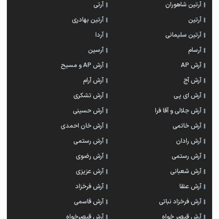
آرتين شاهوران
آرتی
آرتین
آرتین بهادری
آرتین سلیمانی
آردا
آرسام
آرسین
آرش AP
آرش AP و مسیح
آرش آج
آرش آرام
آرش ای پی
آرش تشکری
آرش جلالی و آقا فرا
آرش حسینی
آرش خاتمی
آرش خان احمدی
آرش رادان
آرش رستمى
آرش رستمی
آرش رضوی
آرش شعبانی
آرش عزیزی
آرش عنقا
آرش فرخزاد
آرش فرخزاد نباتی
آرش قاسمی
آرش قیصر خواه
آرش قیصرخواه