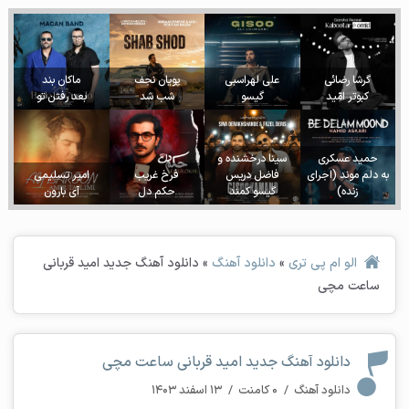
گرشا رضائی
علی لهراسبی
پویان نجف
ماکان بند
کبوتر امّید
گیسو
شب شد
بعد رفتن تو
حمید عسکری
سینا درخشنده و
به دلم موند (اجرای
فاضل دریس
فرخ غریب
امیر تسلیمی
زنده)
گیسو کمند
حکم دل
آی بارون
الو ام پی تری
»
دانلود آهنگ
»
دانلود آهنگ جدید امید قربانی
ساعت مچی
دانلود آهنگ جدید امید قربانی ساعت مچی
دانلود آهنگ
/
۰ کامنت
/
۱۳ اسفند ۱۴۰۳