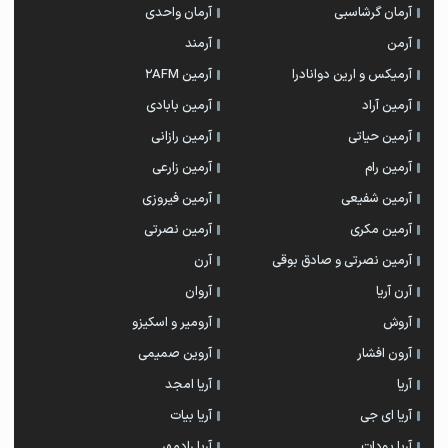
آرمان گرشاسبی
آرمان واحدی
آرمن
آرمند
آرمیکس و ارین دوانادرا
آرمین 2AFM
آرمین آراد
آرمین بابادی
آرمین حیاتی
آرمین رازانی
آرمین رام
آرمین زارعی
آرمین شفیعی
آرمین فیروزی
آرمین مکری
آرمین نصرتی
آرمین نصرتی و صادق بوقی
آرن
آرن آریا
آروان
آروش
آرومیر و اسکیزو
آرون افشار
آروین صمیمی
آریا
آریا امجد
آریا ای جی
آریا بیات
آریا پودات
آریا رادمهر