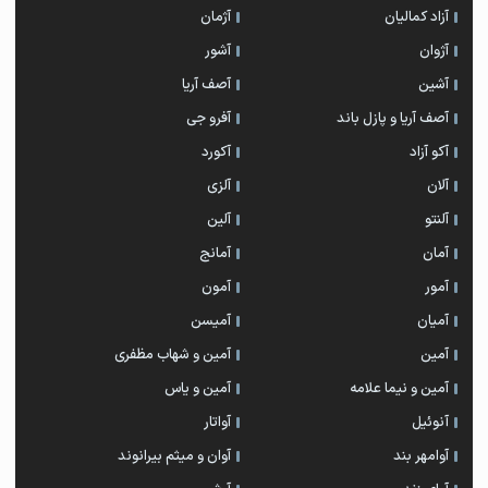
آزاد کمالیان
آژمان
آژوان
آشور
آشین
آصف آریا
آصف آریا و پازل باند
آفرو جی
آکو آزاد
آکورد
آلان
آلزی
آلنتو
آلین
آمان
آمانج
آمور
آمون
آمیان
آمیسن
آمین
آمین و شهاب مظفری
آمین و نیما علامه
آمین و یاس
آنوئیل
آواتار
آوامهر بند
آوان و میثم بیرانوند