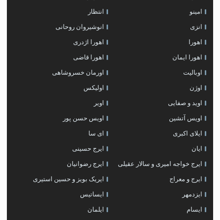
امینو
انتظار
انزی
انوشیروان روحانی
اهورا
اهورا اژدری
اهورا ایمان
اهورا قاضی
اوبالیت
اورمان خسروشاهی
اوژن
اولیکس
اوید و صفایی
اویر
اویس آتشین
اویس حسن پور
ايلاى اكبرى
ای سا
ایان
ایرج حسینی
ایرج خواجه امیری و سالار عقیلی
ایرج رضوانیان
ایرج و معراج
ایریک بویز و حسین استیری
ایزدمهر
ایساتیس
ایسام
ایلمان