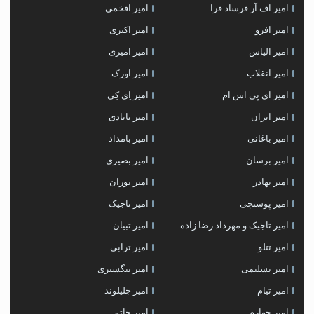
امیر اف آر فرساد فرا
امیر افخمی
امیر افرو
امیر اکبری
امیر الیاس
امیر امیری
امیر انقلاب
امیر اورک
امیر ای پی اس ام
امیر اِی کِی
امیر ایران
امیر بابادی
امیر باغانی
امیر بامداد
امیر برسان
امیر بصیری
امیر بهادر
امیر بوران
امیر پوستچی
امیر تاجیک
امیر تاجیک و مهرداد رضا زاده
امیر تبیان
امیر تتلو
امیر ترابی
امیر تسلیمی
امیر تنگسیری
امیر تیام
امیر جلیلوند
امیر چهارم
امیر حاتم