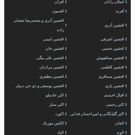
اصلان رادان
افران
اَفرند
افسون
افشین آذری و محمدرضا شعبان
افشین آذری
زاده
افشین اشرفی
افشین امینی
افشین حسنی
افشین خان
افشین سیاهپوش
افشین علی بیگی
افشین کاظمی
افشین مرادیان
افشین مسافری
افشین مظفری
افشین یاری
افشین یوسفی و دی جی دینیار
اقبال احمدی
اکبر خادملو
اکبر رحیمی
اکبر سیار
اکبر گلپایگانی و امیراحسان فدایی
اکورد
الجان
الکس موزیک
الوند
الیاد