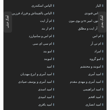
الیاز
الیاس اسکندری
الیاس فنودی
الیاس یالچینتاش و فرزاد فرزین
آهنگ بعدی
آهنگ قبلی
الینور، امیر rn و بوی مون
ام آر ایت
ام آر ایت و مطلق
ام‌ ار بند
ام اس
ام اس و سامیارزد
ام تی آر
ام سی ای سی
امراد
امو بند
امو گروه
اموبند
اموبند و محتشم
امید
امید آمری
امید آمری و ایرج مهدیان
امید آمری و مهدی مقدم
امید آمری و یوسف صیادی
امید ابراهیمی
امید اسدی
امید افخم
امید امیدی
امید انصاری
امید باقری