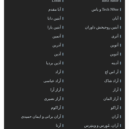
Loran
Idriz Sanie
Tech N9ne و یاس
آبا مقدم
آبان
آبتین دابا
آبتین روحبخش داوران
آبتین یارا
آتری
آتمین
آتوین
آدرین
آدوین
آدین
آدینه
آذین بردیا
آر اس اچ
آراد
آراد شاک
آراد عباسی
آراز
آراز آرا
آراز المان
آراز نصیری
آراکو
آراکوم
آران
آران براتی و ایمان حمیدی
آران، مُوِرس و وینتِرس
آرتا