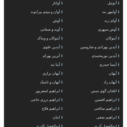
آنوئیل
آواتار
آوامهر بند
آوان و میثم بیرانوند
آوای زند
آوش
آوش سپهری
آوید و صفایی
آیتوکان
آیتوکان و ویناک
آیدین بهزادی و شارومین
آیدین علوی
آیدین نورمحمدی
آیرین بهرام
آیسا حیدری
آینا بند
آیهان
آیهان بزازی
آیهان راد
آیهان و نامیک
ائلخان گوی سس
ابراهیم اصغرپور
ابراهیم افشین
ابراهیم درزی حاجی
ابراهیم صالحی
ابراهیم فلاح
ابراهیم نجفی
ابنان
ابوالفضل آذری
ابوالفضل اکبری