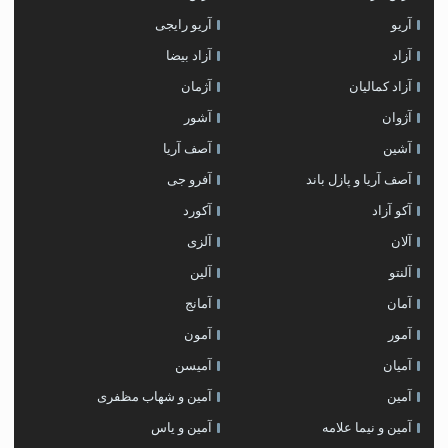
آریو
آریو رایجی
آزاد
آزاد بیضا
آزاد کمالیان
آژمان
آژوان
آشور
آشین
آصف آریا
آصف آریا و پازل باند
آفرو جی
آکو آزاد
آکورد
آلان
آلزی
آلنتو
آلین
آمان
آمانج
آمور
آمون
آمیان
آمیسن
آمین
آمین و شهاب مظفری
آمین و نیما علامه
آمین و یاس