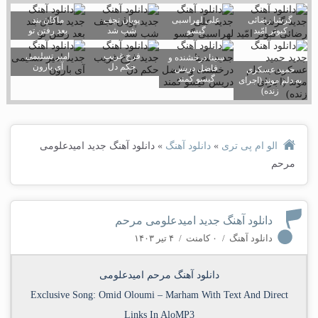
گرشا رضائی
علی لهراسبی
پویان نجف
ماکان بند
کبوتر امّید
گیسو
شب شد
بعد رفتن تو
فرخ غریب
امیر تسلیمی
سینا درخشنده و
حکم دل
آی بارون
فاضل دریس
حمید عسکری
گیسو کمند
به دلم موند (اجرای
زنده)
الو ام پی تری
»
دانلود آهنگ
»
دانلود آهنگ جدید امیدعلومی
مرحم
دانلود آهنگ جدید امیدعلومی مرحم
دانلود آهنگ
/
۰ کامنت
/
۴ تیر ۱۴۰۳
دانلود آهنگ مرحم امیدعلومی
Exclusive Song:
Omid Oloumi
–
Marham
With Text And Direct
Links In AloMP3