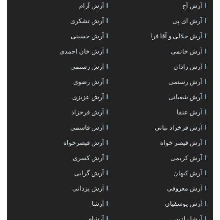
آرش آج
آرش آرام
آرش ای پی
آرش تشکری
آرش جلالی و آقا فرا
آرش حسینی
آرش خاتمی
آرش خان احمدی
آرش رادان
آرش رستمى
آرش رستمی
آرش رضوی
آرش شعبانی
آرش عزیزی
آرش عنقا
آرش فرخزاد
آرش فرخزاد نباتی
آرش قاسمی
آرش قیصر خواه
آرش قیصرخواه
آرش کریمی
آرش کسری
آرش کیهان
آرش گرایی
آرش معروفی
آرش یزدانی
آرش یوسفیان
آرشا
آرشا رادین
آرشام