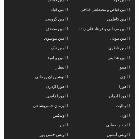
امین فیاض و مصطفی فتاحی
امین قباد
امین کاظمی
امین گروسی
امین مردانی و فرهاد قلی زاده
امین مصدق
امین موذن
امین موسوی
امین ناظری
امین نیک
امین هدایتی
امین و امید
امینو
انتظار
انزی
انوشیروان روحانی
اهورا
اهورا اژدری
اهورا ایمان
اهورا قاضی
اوبالیت
اورمان خسروشاهی
اوژن
اولیکس
اوید و صفایی
اویر
اویس آتشین
اویس حسن پور