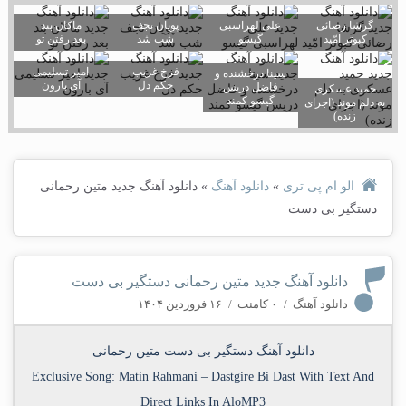
گرشا رضائی
علی لهراسبی
پویان نجف
ماکان بند
کبوتر امّید
گیسو
شب شد
بعد رفتن تو
فرخ غریب
امیر تسلیمی
سینا درخشنده و
حکم دل
آی بارون
فاضل دریس
حمید عسکری
گیسو کمند
به دلم موند (اجرای
زنده)
الو ام پی تری
»
دانلود آهنگ
»
دانلود آهنگ جدید متین رحمانی
دستگیر بی دست
دانلود آهنگ جدید متین رحمانی دستگیر بی دست
دانلود آهنگ
/
۰ کامنت
/
۱۶ فروردین ۱۴۰۴
دانلود آهنگ دستگیر بی دست متین رحمانی
Exclusive Song:
Matin Rahmani
–
Dastgire Bi Dast
With Text And
Direct Links In AloMP3