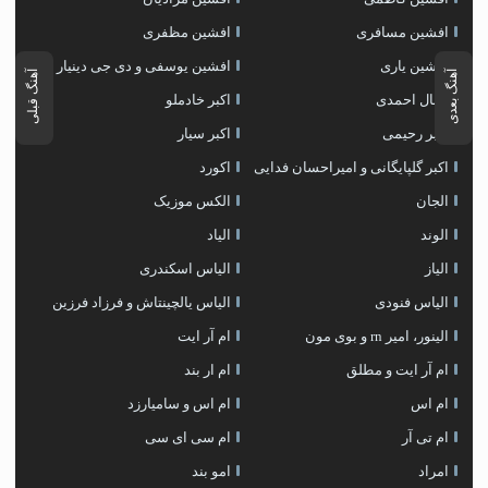
افشین مسافری
افشین مظفری
افشین یاری
افشین یوسفی و دی جی دینیار
آهنگ بعدی
آهنگ قبلی
اقبال احمدی
اکبر خادملو
اکبر رحیمی
اکبر سیار
اکبر گلپایگانی و امیراحسان فدایی
اکورد
الجان
الکس موزیک
الوند
الیاد
الیاز
الیاس اسکندری
الیاس فنودی
الیاس یالچینتاش و فرزاد فرزین
الینور، امیر rn و بوی مون
ام آر ایت
ام آر ایت و مطلق
ام‌ ار بند
ام اس
ام اس و سامیارزد
ام تی آر
ام سی ای سی
امراد
امو بند