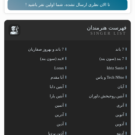
تا الان نظری ارسال نشده، شما اولین نفر باشید !
فهرست هنرمندان
SINGER LIST
7 باند
7 باند و بهروز صفاریان
7 بند (سون بند)
۷بند (سون بند)
Loran
Idriz Sanie
Tech N9ne و یاس
آبا مقدم
آبان
آبتین دابا
آبتین روحبخش داوران
آبتین یارا
آتری
آتمین
آتوین
آدرین
آدوین
آدین
آدینه
آذین بردیا