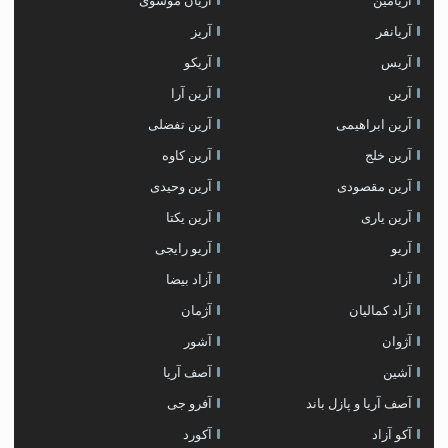
آریامین
آریان موسوی
آریانفر
آریز
آریس
آریکو
آرین
آرین آرا
آرین ابراهیمی
آرین تفضلی
آرین خلج
آرین کاوه
آرین مقصودی
آرین وحیدی
آرین یاری
آرین یکتا
آریو
آریو رایجی
آزاد
آزاد بیضا
آزاد کمالیان
آژمان
آژوان
آشور
آشین
آصف آریا
آصف آریا و پازل باند
آفرو جی
آکو آزاد
آکورد