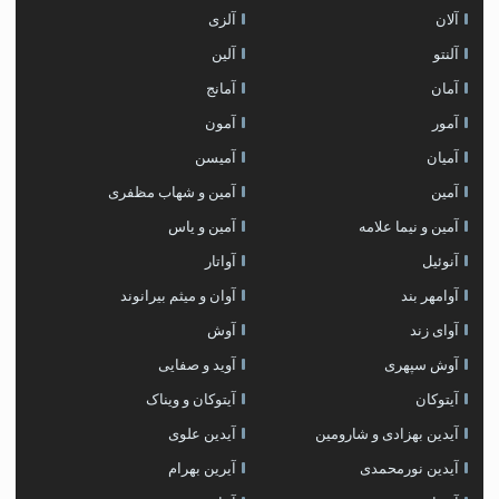
آلان
آلزی
آلنتو
آلین
آمان
آمانج
آمور
آمون
آمیان
آمیسن
آمین
آمین و شهاب مظفری
آمین و نیما علامه
آمین و یاس
آنوئیل
آواتار
آوامهر بند
آوان و میثم بیرانوند
آوای زند
آوش
آوش سپهری
آوید و صفایی
آیتوکان
آیتوکان و ویناک
آیدین بهزادی و شارومین
آیدین علوی
آیدین نورمحمدی
آیرین بهرام