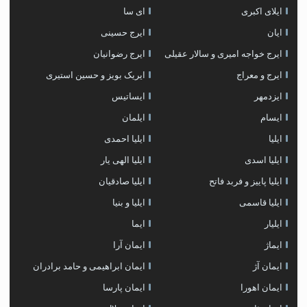
ايلاى اكبرى
ای سا
ایان
ایرج حسینی
ایرج خواجه امیری و سالار عقیلی
ایرج رضوانیان
ایرج و معراج
ایریک بویز و حسین استیری
ایزدمهر
ایساتیس
ایسام
ایلمان
ایلیا
ایلیا احمدی
ایلیا اسدی
ایلیا الهی یار
ایلیا پاییز و فربد فاتح
ایلیا صادقیان
ایلیا قاسمی
ایلیا و بنیا
ایلیار
ایما
ایماژ
ایمان آرا
ایمان آژ
ایمان ابراهیمی و حامد برادران
ایمان اهورا
ایمان پارسا