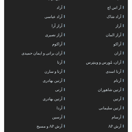
آر اس اچ
آراد
آراد شاک
آراد عباسی
آراز
آراز آرا
آراز المان
آراز نصیری
آراکو
آراکوم
آران
آران براتی و ایمان حمیدی
آران، مُوِرس و وینتِرس
آرتا
آرتا اسدی
آرتا و سارن
آرتام
آرتبن بهادری
آرتين شاهوران
آرتی
آرتین
آرتین بهادری
آرتین سلیمانی
آردا
آرسام
آرسین
آرش AP
آرش AP و مسیح